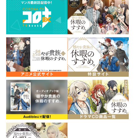
原作小説21巻＆コミックス15巻同月発売記念！
同時購入特典【ショートショート付きイラストペーパ
ー】をプレゼント！
2026年4月に刊行の
『【4/10発売】穏やか貴族の休暇のすすめ。21』と
『【4/10発売】穏やか貴族の休暇のすすめ。＠COMIC 第
15巻（コロナ・コミックス）』の
２冊セットをご購入いただいたお客様全員に『ショート
ショート付きイラストペーパー（2枚）』をプレゼン
ト！
※原作小説21巻とコミックス15巻を含むすべてのセット
商品が対象です。
※同時購入特典はポストカードサイズです。
※１セットにつき２種類のイラストペーパーが付き、さ
んど先生・百地先生がそれぞれ１枚ずつご用意していま
す。裏面にはショートショートが書かれています。（そ
れぞれ内容は異なります。）