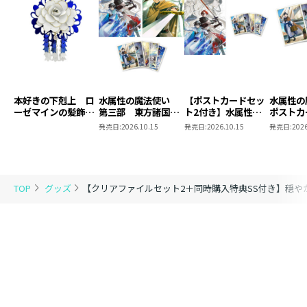
【クリアファイルセット情報】
原作小説19巻＆20巻のカバーイラストを使用したクリア
ファイルセットが登場！
さんど先生のイラストを使用した、2枚1セットのクリア
本好きの下剋上 ロ
水属性の魔法使い
【ポストカードセッ
水属性
ファイルです。
ーゼマインの髪飾り
第三部 東方諸国編
ト2付き】水属性の
ポストカ
風ブローチ
8 同時発売まとめ
魔法使い 第三部
2
発売日:
2026.10.15
発売日:
2026.10.15
発売日:
2026
買いセット
東方諸国編8
プリントや書類の整理に使いやすいA4サイズで、仕事や
勉強の際に大活躍♪
セット内容 ： 1．原作小説第21巻＋TOブックス
TOP
グッズ
【クリアファイルセット2＋同時購入特典SS付き】穏や
オンラインストア＆応援書店限定特典SS
2．コミックス第15巻＋TOブック
スオンラインストア限定特典
3．同時購入特典（ショートショ
ート付きイラストペーパー（2枚））
4．クリアファイルセット2
※3はなくなり次第、配布終了