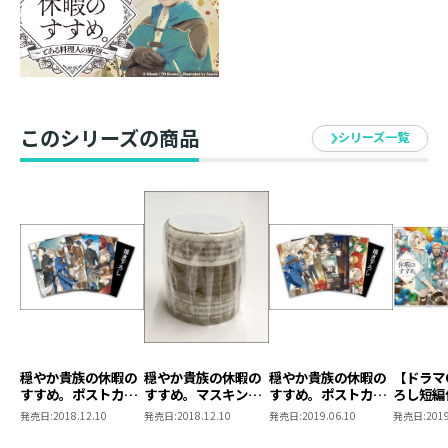
※ショートショートは、原作小説21巻に付くTOブック
スオンラインストア＆応援書店限定書き下ろしSSとは別
内容です。
※同時購入特典とは別に、通常特典（原作小説：書き下
ろしSS／コミックス：ポストカード）も付きます。
このシリーズの商品
※同時購入特典は準備数に限りがございます。事前の告
シリーズ一覧
知なく販売を終了する場合もございますので、予めご了
承ください。
【小説情報】
テレ東・ＢＳテレ東・AT-XほかにてTVアニメ絶賛放送
中！
シリーズ累計220万部(紙＋電子）突破！
風雲、急を告げる――。
リゼルたちはまだまだ湖上の街サルスを満喫中。
穏やか貴族の休暇の
穏やか貴族の休暇の
穏やか貴族の休暇の
【ドラマ
すすめ。ポストカー
すすめ。マスキング
すすめ。ポストカー
ろし短編
ナハスとあの人物【・・・・】との対談の通訳をリゼル
ドセット
テープセット
ドセット2
か貴族の
発売日:
2018.12.10
発売日:
2018.12.10
発売日:
2019.06.10
発売日:
2019
が務めたり、絵画だらけの迷宮を攻略したりと、いつも
め。7