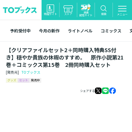
漫画
特設サイト
ストア
検索
メニュー
配信サイト
予約受付中
今月の新作
ライトノベル
コミックス
【クリアファイルセット2＋同時購入特典SS付
き】穏やか貴族の休暇のすすめ。 原作小説第21
巻＋コミックス第15巻 2冊同時購入セット
[発売元]
TOブックス
グッズ
セット
発売中
シェアする