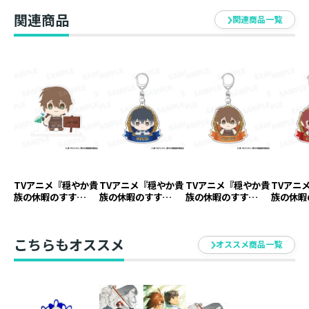
通り八面六臂の大活躍。
関連商品
一見、普段と変わらない日常に思えたが、実は水面下で
関連商品一覧
はとある穏やかでないことがリゼルのほうへ忍び寄って
いて……！？
癒し系異世界冒険ファンタジー第21弾！
【コミックス情報】
テレ東・ＢＳテレ東・AT-XほかにてTVアニメ絶賛放送
中！
シリーズ累計220万部(紙＋電子）突破！
マイペースな有閑貴族の、ほのほの休暇コミックス第15
弾！
TVアニメ『穏やか貴
TVアニメ『穏やか貴
TVアニメ『穏やか貴
TVアニ
族の休暇のすす
族の休暇のすす
族の休暇のすす
族の休暇
め。』アクリルスタ
め。』アクリルキー
め。』アクリルキー
め。』ア
穏やかな朝。リゼルは仲間を誘拐したという脅迫状を受
ンド ジャッジ【ア
ホルダー スタッド
ホルダー ジャッジ
ホルダー
ニメグッズ】
【アニメグッズ】
【アニメグッズ】
【アニメ
け取る。頷きをひとつ、ゆるりと本を片手にジャッジの
こちらもオススメ
オススメ商品一覧
店を訪れるも、読書は捗るばかりで...？ 『隠したい過
去』が映し出される迷宮の攻略やとある高級娼館の用心
棒など、本業も抜かりなし！ 個性強めな男との出会い
と共に、新たな国へと３人の旅が始まる！