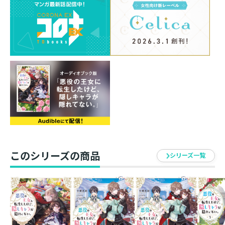
ルルが髪を切った。暗殺者に復帰するんだね。わたしも
魔法士見習いとして出仕しているし、自分らしくいてほ
しいから止めないよ。でも危ないし、ずっと一緒にいら
れないのはやっぱり不安……しかも初依頼がお義父様
（国王）の暗殺なの！？
「わたしを殺すまで、死んじゃだめだよ」「大丈夫、必
ずリュシーの隣に帰るよ」
最強の旦那様、暗殺者として完全復活！
無垢な王女と腹黒アサシンの年の差・偏愛ファンタジー
第10弾！
早瀬黒絵
このシリーズの商品
シリーズ一覧
短髪ルフェーヴルは久しぶりですね。
思わず一巻カバーのルフェーヴルと
比べてしまいました。
十巻も是非お楽しみください。
comet