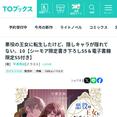
漫画
特設サイト
ストア
検索
メニュー
配信サイト
予約受付中
今月の新作
ライトノベル
コミックス
悪役の王女に転生したけど、隠しキャラが隠れて
ない。10【シーモア限定書き下ろしSS＆電子書籍
限定SS付き】
[著]
早瀬黒絵
[イラスト]
comet
ライトノベル
発売中
特典
Celicaノベルス
シェアする