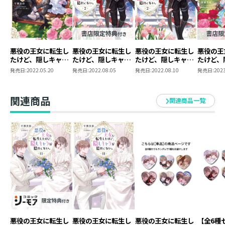
もう10巻です。
今回の表紙は1巻の表紙を思い出して作業しました。
やはり若くて美しいルル…羨ましいですね。
かなり長い時間ご一緒できて、感謝しています。
悪役の王女に転生し
悪役の王女に転生し
悪役の王女に転生し
悪役の王
今回も楽しんで下さい。
たけど、隠しキャラ
たけど、隠しキャラ
たけど、隠しキャラ
たけど、
が隠れてない。
が隠れてない。
が隠れてない。2
が隠れて
発売日:
2022.05.20
発売日:
2022.08.05
発売日:
2022.08.10
発売日:
2023
2【ピッコマ限定SS
3【ピッ
付き】
付き】
関連商品
関連商品一覧
悪役の王女に転生し
悪役の王女に転生し
悪役の王女に転生し
【全6種