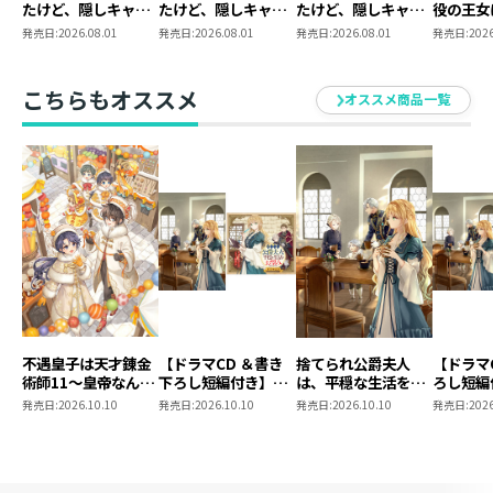
たけど、隠しキャラ
たけど、隠しキャラ
たけど、隠しキャラ
役の王女
が隠れてない。
が隠れてない。11
が隠れてない。 ラ
けど、隠
発売日:
2026.08.01
発売日:
2026.08.01
発売日:
2026.08.01
発売日:
2026
11【シーモア限定書
ンダムハート型缶バ
隠れてな
き下ろしSS＆電子書
ッジ（全6種）
ダムハー
籍限定SS付き】
ジ コン
こちらもオススメ
オススメ商品一覧
ット
不遇皇子は天才錬金
【ドラマCD ＆書き
捨てられ公爵夫人
【ドラマ
術師11～皇帝なんて
下ろし短編付き】捨
は、平穏な生活をお
ろし短編
柄じゃないので弟妹
てられ公爵夫人は、
望みのようです5
られ公爵
発売日:
2026.10.10
発売日:
2026.10.10
発売日:
2026.10.10
発売日:
2026
を可愛がりたい～
平穏な生活をお望み
穏な生活
のようです5【著：
ようです
カレヤタミエ 直筆
サイン本】