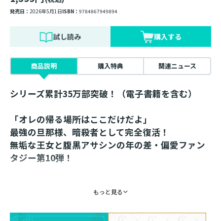
発売日：
2026年5月1日
ISBN：
9784867949894
試し読み
購入する
商品説明
購入特典
関連ニュース
シリーズ累計35万部突破！（電子書籍を含む）
「オレの帰る場所はここだけだよ」
最強の旦那様、暗殺者として完全復活！
無垢な王女と腹黒アサシンの年の差・偏愛ファン
タジー第10弾！
書き下ろし番外編を特別収録！
もっと見る
ミニジオラマアクリルスタンド＆クリアファイル
セット同日発売！