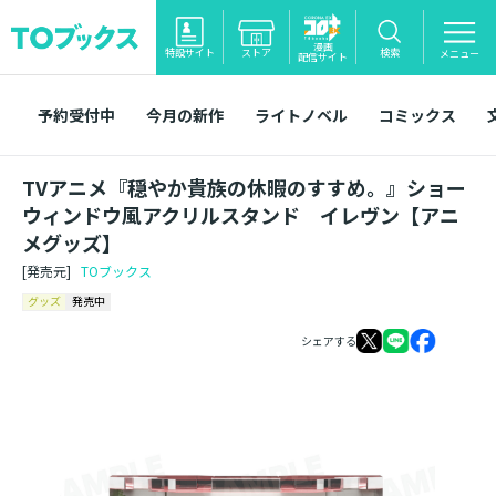
漫画
特設サイト
ストア
検索
メニュー
配信サイト
予約受付中
今月の新作
ライトノベル
コミックス
TVアニメ『穏やか貴族の休暇のすすめ。』ショー
ウィンドウ風アクリルスタンド イレヴン【アニ
メグッズ】
[発売元]
TOブックス
グッズ
発売中
シェアする