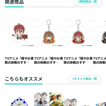
関連商品
ズ】
ズ】
ズ】
関連商品一覧
TVアニメ『穏やか貴
TVアニメ『穏やか貴
TVアニメ『穏やか貴
TVアニ
族の休暇のすす
族の休暇のすす
族の休暇のすす
族の休暇
め。』アクリルスタ
め。』アクリルキー
め。』アクリルキー
め。』ア
ンド イレヴン【ア
ホルダー ジャッジ
ホルダー イレヴン
ホルダー
ニメグッズ】
【アニメグッズ】
【アニメグッズ】
ニメグッ
こちらもオススメ
オススメ商品一覧