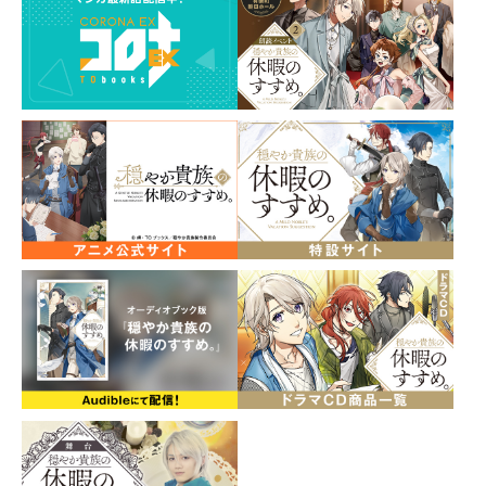
す！
正面や横からなど、色んな角度から楽しめます。
※本商品は実用新案（第3251950号）登録済みの商品で
す。
サイズ：約W123×H210mm ※プレートの状態でのサイ
ズ
素材：アクリル
販売元 ：ゼロジーアクト株式会社
製造元 ： ゼロジーアクト株式会社