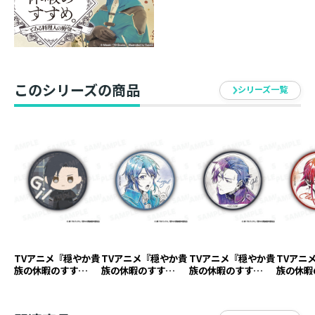
このシリーズの商品
シリーズ一覧
TVアニメ『穏やか貴
TVアニメ『穏やか貴
TVアニメ『穏やか貴
TVアニ
族の休暇のすす
族の休暇のすす
族の休暇のすす
族の休暇
め。』缶バッジ ジ
め。』缶バッジ リ
め。』缶バッジ ジ
め。』缶
ル デフォルメver.
ゼル ペンシルアート
ル ペンシルアート
レヴン 
【アニメグッズ】
ver.【アニメグッ
ver.【アニメグッ
トver.