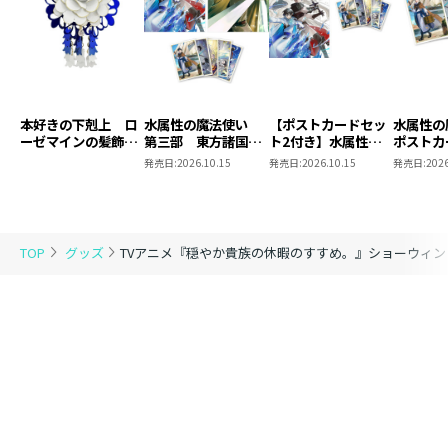
本好きの下剋上 ロ
水属性の魔法使い
【ポストカードセッ
水属性
ーゼマインの髪飾り
第三部 東方諸国編
ト2付き】水属性の
ポストカ
風ブローチ
8 同時発売まとめ
魔法使い 第三部
2
発売日:
2026.10.15
発売日:
2026.10.15
発売日:
2026
買いセット
東方諸国編8
TOP
グッズ
TVアニメ『穏やか貴族の休暇のすすめ。』ショーウィ