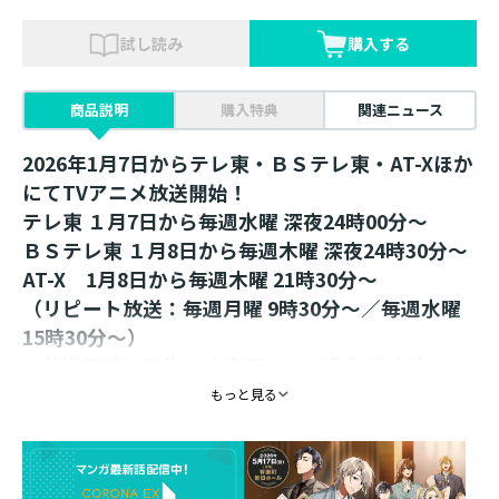
試し読み
購入する
商品説明
購入特典
関連ニュース
2026年1月7日からテレ東・ＢＳテレ東・AT-Xほか
にてTVアニメ放送開始！
テレ東 １月7日から毎週水曜 深夜24時00分～
ＢＳテレ東 １月8日から毎週木曜 深夜24時30分～
AT-X 1月8日から毎週木曜 21時30分～
（リピート放送：毎週月曜 9時30分～／毎週水曜
15時30分～）
※放送日時は予告なく変更となる場合がございま
す。
もっと見る
描き起こしデフォルメイラストを使用！
3つのプレートを組み立てて飾れるアクリルスタンドで
す。