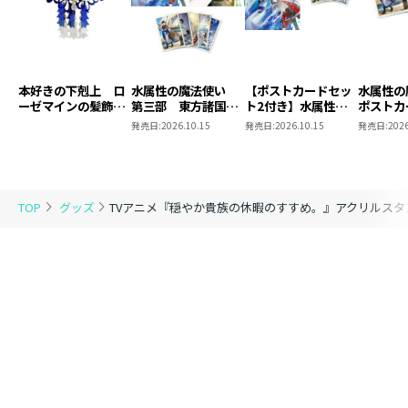
本好きの下剋上 ロ
水属性の魔法使い
【ポストカードセッ
水属性
ーゼマインの髪飾り
第三部 東方諸国編
ト2付き】水属性の
ポストカ
風ブローチ
8 同時発売まとめ
魔法使い 第三部
2
発売日:
2026.10.15
発売日:
2026.10.15
発売日:
2026
買いセット
東方諸国編8
TOP
グッズ
TVアニメ『穏やか貴族の休暇のすすめ。』アクリルス