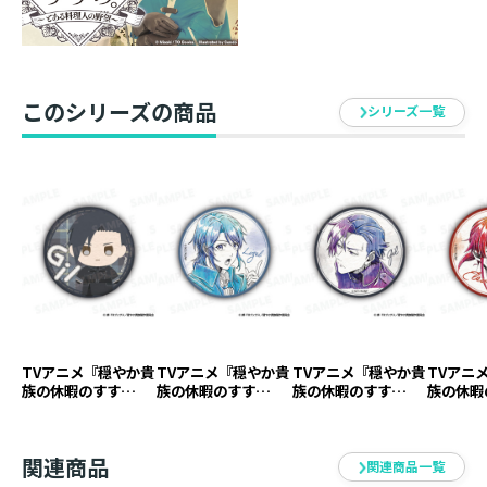
このシリーズの商品
シリーズ一覧
TVアニメ『穏やか貴
TVアニメ『穏やか貴
TVアニメ『穏やか貴
TVアニ
族の休暇のすす
族の休暇のすす
族の休暇のすす
族の休暇
め。』缶バッジ ジ
め。』缶バッジ リ
め。』缶バッジ ジ
め。』缶
ル デフォルメver.
ゼル ペンシルアート
ル ペンシルアート
レヴン 
【アニメグッズ】
ver.【アニメグッ
ver.【アニメグッ
トver.
関連商品
ズ】
ズ】
ズ】
関連商品一覧