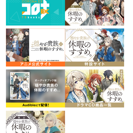
カー！
休暇紋章がデザインされたスライダーケースの中に、8枚
のステッカーが入っています。
スマホケースやパソコン、ノートのデコレーションにぴ
ったり！
スライダーケースは小物入れとしても活用できます✨
素材：PVC、紙
サイズ：約：90×130ｍm（スライダーケース）、約
80×55ｍｍ（ステッカー）
イラスト：さんど
発売元：TOブックス