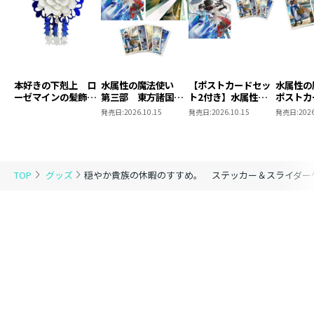
本好きの下剋上 ロ
水属性の魔法使い
【ポストカードセッ
水属性
ーゼマインの髪飾り
第三部 東方諸国編
ト2付き】水属性の
ポストカ
風ブローチ
8 同時発売まとめ
魔法使い 第三部
2
発売日:
2026.10.15
発売日:
2026.10.15
発売日:
2026
買いセット
東方諸国編8
TOP
グッズ
穏やか貴族の休暇のすすめ。 ステッカー＆スライダー