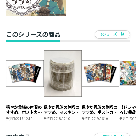
このシリーズの商品
シリーズ一覧
穏やか貴族の休暇の
穏やか貴族の休暇の
穏やか貴族の休暇の
【ドラマ
すすめ。ポストカー
すすめ。マスキング
すすめ。ポストカー
ろし短編
ドセット
テープセット
ドセット2
か貴族の
発売日:
2018.12.10
発売日:
2018.12.10
発売日:
2019.06.10
発売日:
2019
め。7