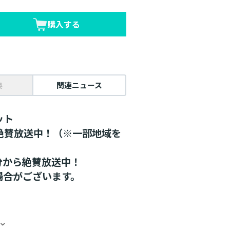
購入する
典
関連ニュース
ット
メ絶賛放送中！（※一部地域を
5分から絶賛放送中！
場合がございます。
缶バッジセット！