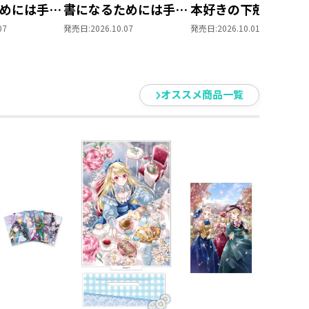
めには手段
書になるためには手段
本好きの下剋上 第
られません
を選んでいられません
部 領主の養女１０
07
発売日:
2026.10.07
発売日:
2026.10.01
養女」DVD
～ 領主の養女」Blu-
ray BOXⅡ
オススメ商品一覧