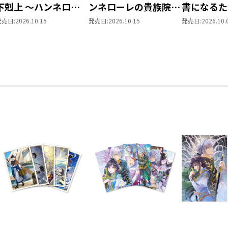
下剋上 ～ハンネロー
ンネローレの貴族院五
書になるた
レの貴族院五年生～
年生～ 「恋してみた
を選んでい
発売日:
2026.10.15
発売日:
2026.10.15
発売日:
2026.10.
「恋してみたいお姫
いお姫様 2」
～ 領主の
様」 ジオラマコマア
Vol.8
クリルスタンド（1巻
4話）