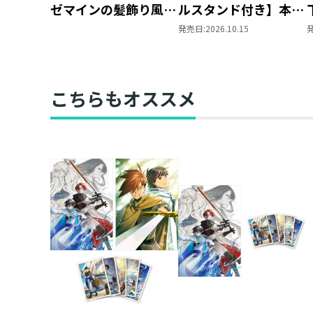
ゼマインの髪飾り風ブ
ルスタンド付き】本好
ローチ
きの下剋上 ～ハンネ
発売日:
2026.10.15
ローレの貴族院五年生
～ 「恋してみたいお
姫様 2」（コミック
ス）
こちらもオススメ