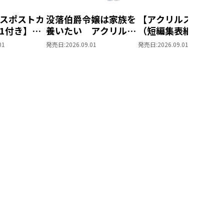
スポストカ
没落伯爵令嬢は家族を
【アクリルスタンド
1付き】恋
養いたい アクリルス
（短編集表紙）付き
妹の代わり
タンド（短編集表紙）
没落伯爵令嬢は家族
01
発売日:
2026.09.01
発売日:
2026.09.01
れと言っ
養いたい9
結婚した片
なぜ今さら
？と思った
IC 第7巻