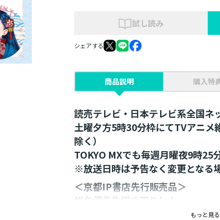
試し読み
シェアする
商品説明
購入特
読売テレビ・日本テレビ系全国ネ
土曜夕方5時30分枠にてTVアニ
除く）
TOKYO MXでも毎週月曜夜9時2
※放送日時は予告なく変更となる
＜京都IP書店先行販売品＞
椎名優先生描き下ろし！
和をイメージしたイラストの和紙
もっと見る