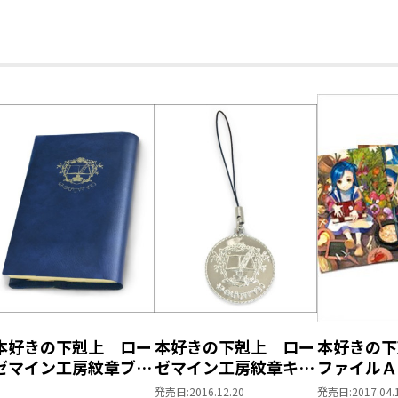
本好きの下剋上 ロー
本好きの下剋上 ロー
本好きの下
ゼマイン工房紋章ブッ
ゼマイン工房紋章キー
ファイルＡ
クカバー【塩ビ製】
ホルダー
発売日:
2016.12.20
発売日:
2017.04.