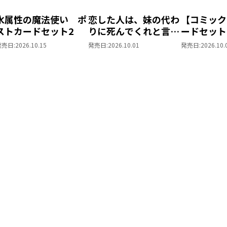
水属性の魔法使い ポ
恋した人は、妹の代わ
【コミック
ストカードセット2
りに死んでくれと言っ
ードセット
た。＠COMIC ポス
した人は、
発売日:
2026.10.15
発売日:
2026.10.01
発売日:
2026.10.
トカードセット1
に死んでく
た。―妹と
思い相手が
私のもとに
ら―＠COM