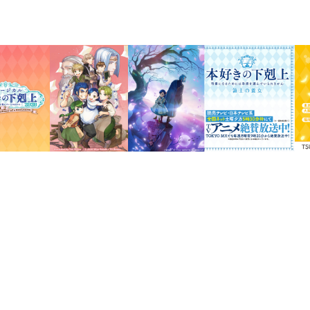
着物を身にまとったローゼマインとフェ
た2個1セットの缶バッジです。
和の雰囲気満載のイラストを引き立たせ
いつもとは異なる和風な2人をぜひ缶バ
仕様：2個1セット
素材：ブリキ、和紙
サイズ：φ56mm（缶バッジサイズ）
イラスト：椎名優
発売元：TOブックス