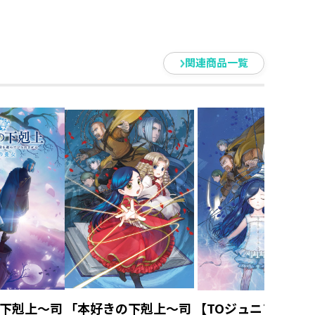
関連商品一覧
下剋上～司
「本好きの下剋上～司
【TOジュニア文庫】