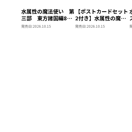
水属性の魔法使い 第
【ポストカードセット
三部 東方諸国編8
2付き】水属性の魔法
同時発売まとめ買いセ
使い 第三部 東方諸
発売日:
2026.10.15
発売日:
2026.10.15
ット
国編8