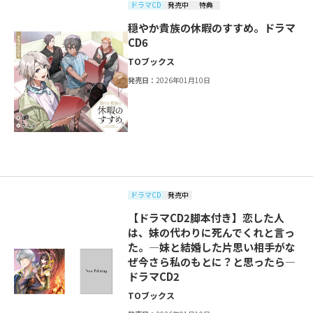
ドラマCD
発売中
特典
穏やか貴族の休暇のすすめ。ドラマ
CD6
TOブックス
発売日：
2026年01月10日
ドラマCD
発売中
【ドラマCD2脚本付き】恋した人
は、妹の代わりに死んでくれと言っ
た。―妹と結婚した片思い相手がな
ぜ今さら私のもとに？と思ったら―
ドラマCD2
TOブックス