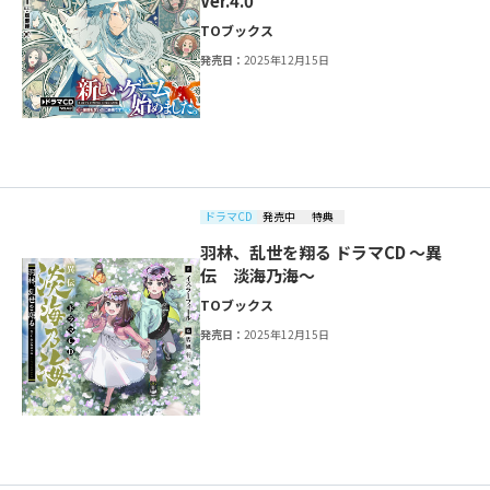
Ver.4.0
TOブックス
発売日：
2025年12月15日
ドラマCD
発売中
特典
羽林、乱世を翔る ドラマCD ～異
伝 淡海乃海～
TOブックス
発売日：
2025年12月15日