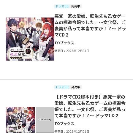
ドラマCD
発売中
悪党一家の愛娘、転生先も乙女ゲー
ムの極道令嬢でした。～文化祭、ご
褒美が私って本当ですか！？～ ドラ
マCD２
TOブックス
発売日：
2025年12月01日
ドラマCD
発売中
【ドラマCD2脚本付き】悪党一家の
愛娘、転生先も乙女ゲームの極道令
嬢でした。〜文化祭、ご褒美が私っ
て本当ですか！？〜 ドラマCD２
TOブックス
発売日：
2025年12月01日