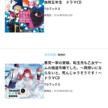
族院五年生 ドラマCD
TOブックス
発売日：
2024年08月10日
ドラマCD
発売中
悪党一家の愛娘、転生先も乙女ゲー
ムの極道令嬢でした。～両想いにな
らないと、死んじゃうそうです！～
ドラマCD
TOブックス
発売日：
2024年08月01日