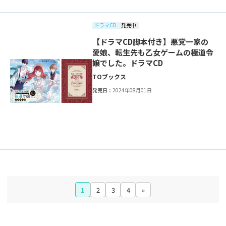
ドラマCD
発売中
【ドラマCD脚本付き】悪党一家の
愛娘、転生先も乙女ゲームの極道令
嬢でした。ドラマCD
TOブックス
発売日：
2024年08月01日
1
2
3
4
»