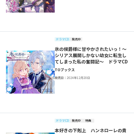
ドラマCD
発売中
氷の侯爵様に甘やかされたいっ！～
シリアス展開しかない幼女に転生し
てしまった私の奮闘記～ ドラマCD
TOブックス
発売日：
2024年12月20日
ドラマCD
発売中
特典
本好きの下剋上 ハンネローレの貴