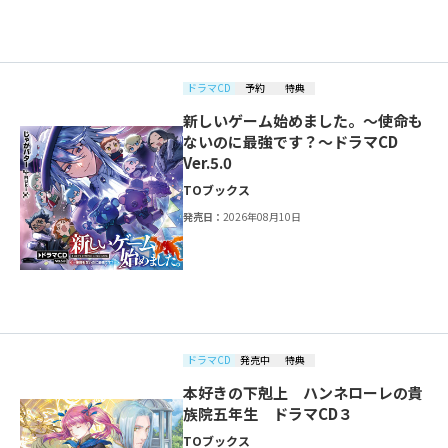
ドラマCD
予約
特典
新しいゲーム始めました。～使命も
ないのに最強です？～ドラマCD
Ver.5.0
TOブックス
発売日：
2026年08月10日
ドラマCD
発売中
特典
本好きの下剋上 ハンネローレの貴
族院五年生 ドラマCD３
TOブックス