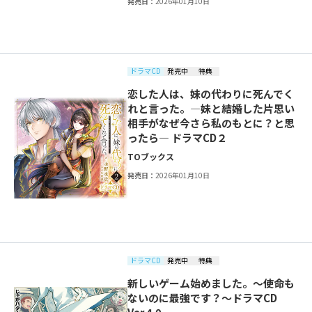
発売日：
2026年01月10日
ドラマCD
発売中
特典
恋した人は、妹の代わりに死んでく
れと言った。―妹と結婚した片思い
相手がなぜ今さら私のもとに？と思
ったら― ドラマCD２
TOブックス
発売日：
2026年01月10日
ドラマCD
発売中
特典
新しいゲーム始めました。～使命も
ないのに最強です？～ドラマCD