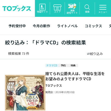
漫画
特設サイト
ストア
検索
メニュー
配信サイト
予約受付中
今月の新作
ライトノベル
コミックス
絞り込み：「ドラマCD」の検索結果
検索結果 73 件
絞り込み
ドラマCD
予約
特典
捨てられ公爵夫人は、平穏な生活を
お望みのようですドラマCD
TOブックス
発売日：
2026年10月10日