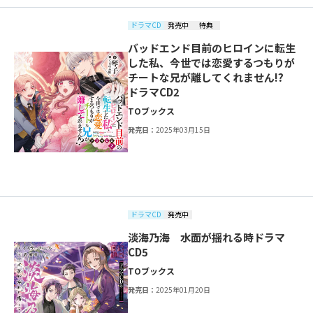
ドラマCD
発売中
特典
バッドエンド目前のヒロインに転生
した私、今世では恋愛するつもりが
チートな兄が離してくれません!?
ドラマCD2
TOブックス
発売日：
2025年03月15日
ドラマCD
発売中
淡海乃海 水面が揺れる時ドラマ
CD5
TOブックス
発売日：
2025年01月20日