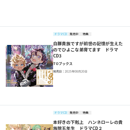
ドラマCD
発売中
特典
白豚貴族ですが前世の記憶が生えた
のでひよこな弟育てます ドラマ
CD3
TOブックス
発売日：
2025年08月20日
ドラマCD
発売中
特典
本好きの下剋上 ハンネローレの貴
族院五年生 ドラマCD２