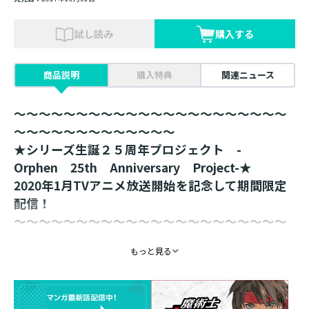
試し読み
購入する
商品説明
購入特典
関連ニュース
～～～～～～～～～～～～～～～～～～～～～～
～～～～～～～～～～～～～
★シリーズ生誕２５周年プロジェクト -
Orphen 25th Anniversary Project-★
2020年1月TVアニメ放送開始を記念して期間限定
配信！
～～～～～～～～～～～～～～～～～～～～～～
～～～～～～～～～～～～～
もっと見る
「魔術士オーフェンはぐれ旅 ドラマCD vol.2」
に収録の「原大陸開戦_前編」「原大陸開戦_後
編」と文庫版書籍のセット配信！