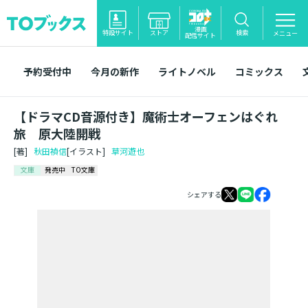
漫画
特設サイト
ストア
検索
メニュー
配信サイト
予約受付中
今月の新作
ライトノベル
コミックス
【ドラマCD音源付き】魔術士オーフェンはぐれ
旅 原大陸開戦
[著]
秋田禎信
[イラスト]
草河遊也
文庫
発売中
TO文庫
シェアする