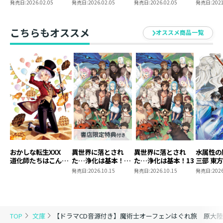
ネル
ト
入り複製原画
発売日:
2026.02.05
発売日:
2026.02.05
発売日:
2026.02.05
発売日:
2021
こちらもオススメ
オススメ商品一覧
おかしな転生XXX
異世界に落とされ
異世界に落とされ
水属性の
道化師たちはこんが
た…浄化は基本！
た…浄化は基本！13
三部 東
りと
13【ピッコマ限定
発売日:
2026.10.15
発売日:
2026.10.15
発売日:
2026
SS付き】
TOP
文庫
【ドラマCD音源付き】魔術士オーフェンはぐれ旅 原大