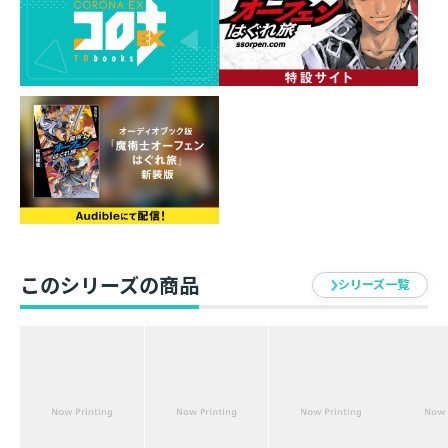
※本商品は単行本Ｂ６判「魔術士オーフェンはぐ
れ旅 鋏の託宣 初回限定版」に付帯していたドラマ
ＣＤと収録内容は同じです。
シリーズ累計1400万部（電子書籍を含む）を超え
るライトノベルの金字塔！
2019年シリーズ生誕25周年へ。「第四部」初の文
庫化10か月連続刊行第3弾！
※「原大陸開戦_前編」「原大陸開戦_後編」魔術
士オーフェンはぐれ旅 ドラマCD vol.2
このシリーズの商品
シリーズ一覧
(C)2017 Yoshinobu Akita / TOBOOKS (P) 2017
Yoshinobu Akita / TOBOOKS
【あらすじ】
シリーズ累計1400万部（電子書籍を含む）を突破した伝
説の大ヒットライトノベル、奇跡の復活！再び原大陸へ
と至ったマヨールの眼前で、魔術戦士とヴァンパイアと
の戦争が始まる！