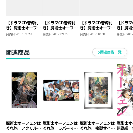
著者について
●秋田禎信 (あきた・よしのぶ)
【ドラマCD音源付
【ドラマCD音源付
【ドラマCD音源付
【ドラマ
1973年東京都生まれ。1991年『ひとつ火の粉の雪の中』
き】魔術士オーフェ
き】魔術士オーフェ
き】魔術士オーフェ
き】魔術
ンはぐれ旅 キエサ
ンはぐれ旅 約束の
ンはぐれ旅 原大陸
ンはぐれ
でファンタジア長編小説大賞準入選を受賞し、作家デビ
発売日:
2017.09.28
発売日:
2017.09.28
発売日:
2017.10.31
発売日:
2017
ルヒマの終端
地で
開戦
の戦場
ュー。ライトノベルに限らず、 一般文芸、アニメノベラ
イズ、PCゲームの脚本などにも活動の場を広げている。
関連商品
関連商品一覧
その他の著書『機械の仮病』『虐殺機イクシアント』
『巡ル結魂者』 シリーズなど。
※「原大陸開戦_前編」「原大陸開戦_後編」魔術士オー
フェンはぐれ旅 ドラマCD vol.2
(C)2017 Yoshinobu Akita / TOBOOKS (P) 2017
Yoshinobu Akita / TOBOOKS
魔術士オーフェンは
魔術士オーフェンは
魔術士オーフェンは
魔術士
ぐれ旅 アクリルパ
ぐれ旅 ラバーマッ
ぐれ旅 複製サイン
無謀編 