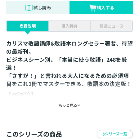
試し読み
購入する
商品説明
購入特典
関連ニュース
カリスマ敬語講師&敬語本ロングセラー著者、待望
の最新刊。
ビジネスシーン別、「本当に使う敬語」248を厳
選！
「さすが！」と言われる大人になるための必須項
目をこれ1冊でマスターできる、敬語本の決定版！
【内容紹介】
もっと見る
仕事でもプライベートでも使える「できる大人」の敬語
をシーン別、頻出順に完全収録！
――「はじめに」より
このシリーズの商品
シリーズ一覧