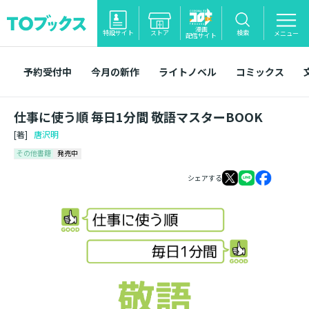
漫画
特設サイト
ストア
検索
メニュー
配信サイト
予約受付中
今月の新作
ライトノベル
コミックス
仕事に使う順 毎日1分間 敬語マスターBOOK
[著]
唐沢明
その他書籍
発売中
シェアする