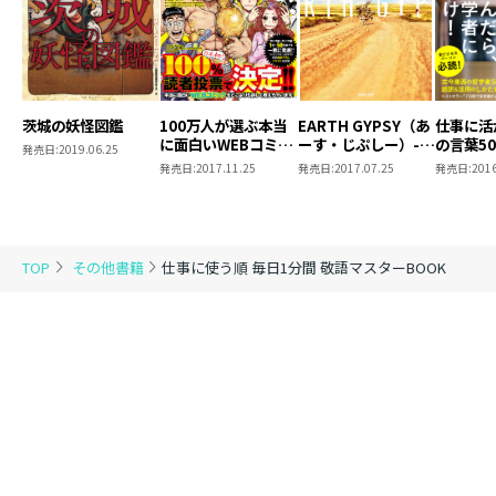
茨城の妖怪図鑑
100万人が選ぶ本当
EARTH GYPSY（あ
仕事に活
に面白いWEBコミッ
ーす・じぷしー）-は
の言葉50
発売日:
2019.06.25
クはこれだ！2018
じまりの物語-
発売日:
2017.11.25
発売日:
2017.07.25
発売日:
2016
TOP
その他書籍
仕事に使う順 毎日1分間 敬語マスターBOOK