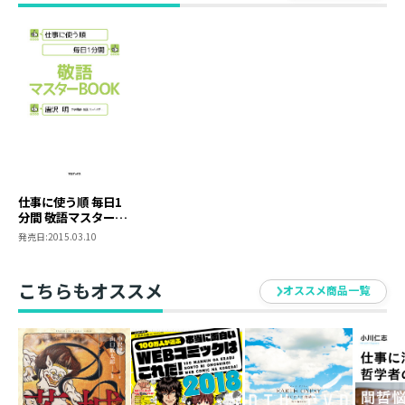
本書では、私の就職活動、営業マン時代、講師・研修セ
ミナーなどの長年の経験から、多くの社長や役員、人
事、面接官が使用し、効果があった魔法の敬語、好感度
倍増の敬語フレーズを集めました。読者やビジネスパー
ソンのお役に立つように、敬語を仕事で使う順にランク
づけしたオリジナルバイブルです。
基礎的な敬語や、ビジネスシーンで使う敬語や言い回し
を、〈仕事で使う順〉〈使用頻度ランキング〉で示し、
英単語や英熟語のように、〈でる言葉〉だけをマスター
していく、即効性のある内容になっています。
仕事に使う順 毎日1
仕事の実践でのコミュニケーションや、営業、交渉、打
分間 敬語マスター
BOOK
ち合わせ、面談、電話など、どんなビジネスシーンで、
発売日:
2015.03.10
どんな敬語を使い、どこがポイントであるかを示してい
ますので、ワクワク、サクサク覚えていけると思いま
こちらもオススメ
オススメ商品一覧
す。