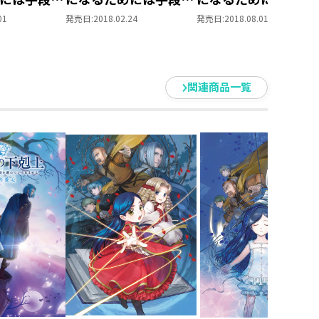
れません～
選んでいられません～
選んでいられません
01
発売日:
2018.02.24
発売日:
2018.08.01
本がないな
第一部 「本がないな
第一部 「本がないな
い！ 5」
ら作ればいい！ 6」
ら作ればいい！ 7」
関連商品一覧