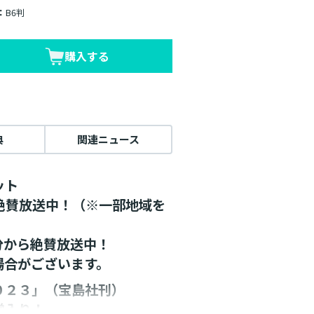
：
B6判
購入する
典
関連ニュース
ット
メ絶賛放送中！（※一部地域を
5分から絶賛放送中！
場合がございます。
０２３」（宝島社刊）
堂入り！