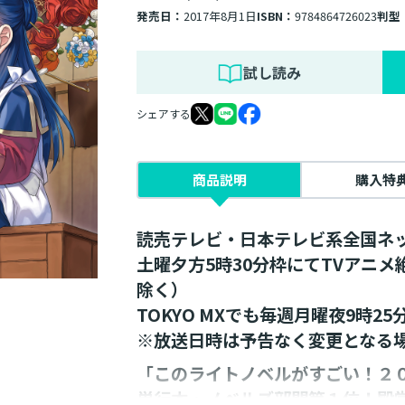
発売日：
2017年8月1日
ISBN：
9784864726023
判型
試し読み
シェアする
商品説明
購入特
読売テレビ・日本テレビ系全国ネ
土曜夕方5時30分枠にてTVアニ
除く）
TOKYO MXでも毎週月曜夜9時2
※放送日時は予告なく変更となる
「このライトノベルがすごい！２
単行本・ノベルズ部門第１位！殿