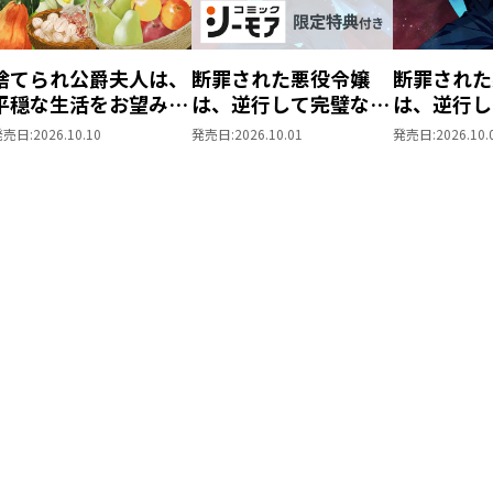
捨てられ公爵夫人は、
断罪された悪役令嬢
断罪された
平穏な生活をお望みの
は、逆行して完璧な悪
は、逆行し
ようです@COMIC 第3
女を目指す@COMIC
女を目指す
発売日:
2026.10.10
発売日:
2026.10.01
発売日:
2026.10.
巻
第9巻【シーモア限定
第9巻
描き下ろしマンガ付
き】