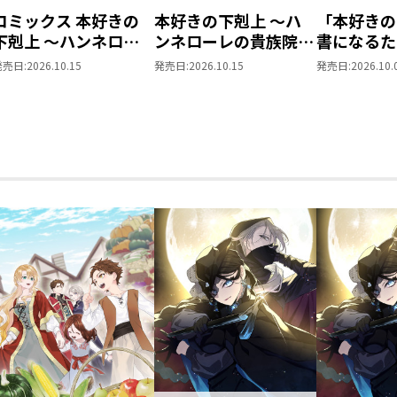
コミックス 本好きの
本好きの下剋上 ～ハ
「本好きの
下剋上 ～ハンネロー
ンネローレの貴族院五
書になるた
レの貴族院五年生～
年生～ 「恋してみた
を選んでい
発売日:
2026.10.15
発売日:
2026.10.15
発売日:
2026.10.
「恋してみたいお姫
いお姫様 2」
～ 領主の
様」 ジオラマコマア
Vol.8
クリルスタンド（1巻
4話）