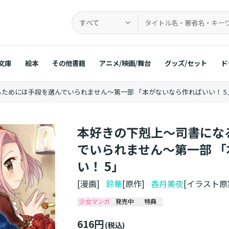
すべて
文庫
絵本
その他書籍
アニメ/映画/舞台
グッズ/セット
ド
ためには手段を選んでいられません～第一部 「本がないなら作ればいい！ 5
本好きの下剋上～司書にな
でいられません～第一部 
い！ 5」
[漫画]
鈴華
[原作]
香月美夜
[イラスト
少女マンガ
発売中
特典
616円
(税込)