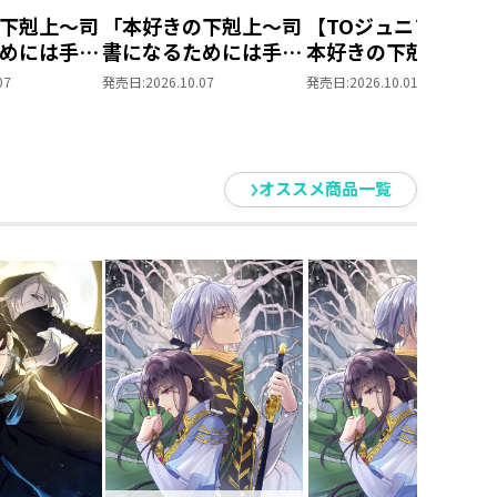
下剋上～司
「本好きの下剋上～司
【TOジュニア文庫】
めには手段
書になるためには手段
本好きの下剋上 第
られません
を選んでいられません
部 領主の養女１０
07
発売日:
2026.10.07
発売日:
2026.10.01
養女」DVD
～ 領主の養女」Blu-
ray BOXⅡ
オススメ商品一覧