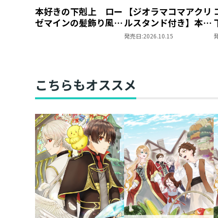
本好きの下剋上 ロー
【ジオラマコマアクリ
ゼマインの髪飾り風ブ
ルスタンド付き】本好
ローチ
きの下剋上 ～ハンネ
発売日:
2026.10.15
ローレの貴族院五年生
～ 「恋してみたいお
姫様 2」（コミック
ス）
こちらもオススメ