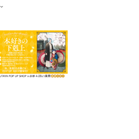
電子書籍を含む）
がコミック化！
・香月先生の書き下ろしSS
86ページ
紙作りをしてきたマインを受け入れ
ふたり。
くと、ギルド長から孫娘の髪飾り
ド長の孫娘、フリーダと会う―。
ア・ファンタジー。