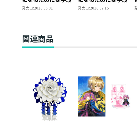
選んでいられません～
選んでいられません～
発売日:
2016.06.01
発売日:
2016.07.15
第一部 「本がないな
第一部 「本がないな
ら作ればいい！ 1」
ら作ればいい！ 2」
関連商品