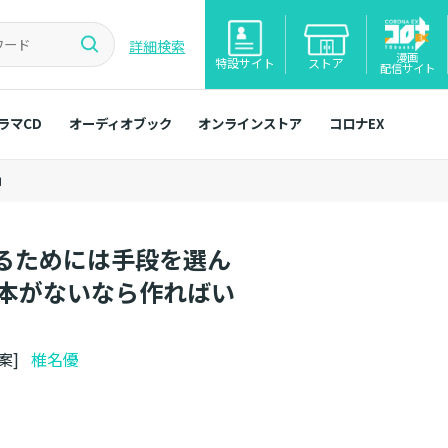
詳細検索
漫画
特設サイト
ストア
配信サイト
ラマCD
オーディオブック
オンラインストア
コロナEX
」
るためには手段を選ん
「本がないなら作ればい
原案]
椎名優