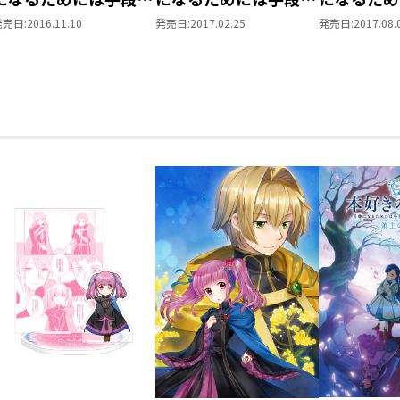
選んでいられません～
選んでいられません～
選んでいら
発売日:
2016.11.10
発売日:
2017.02.25
発売日:
2017.08.
第一部 「本がないな
第一部 「本がないな
第一部 「
ら作ればいい！ 3」
ら作ればいい！ 4」
ら作ればい