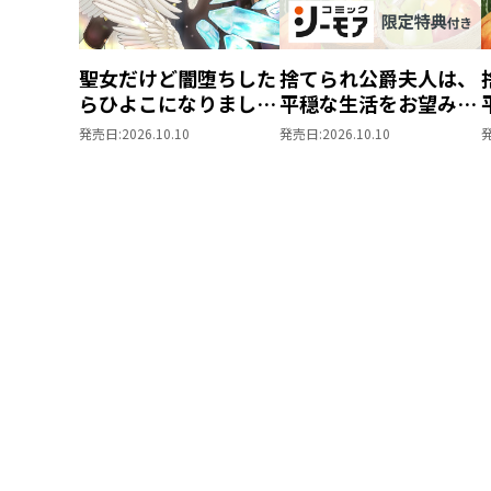
聖女だけど闇堕ちした
捨てられ公爵夫人は、
らひよこになりまし
平穏な生活をお望みの
た！@COMIC 第4巻
ようです@COMIC 第3
発売日:
2026.10.10
発売日:
2026.10.10
巻【シーモア限定描き
下ろしマンガ付き】