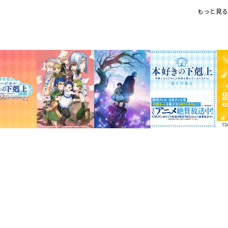
シリーズ累計８００万部突破！（
もっと見る
本作り以外も、大変なの！
人気WEB小説『本好きの下剋上』
5巻も描きおろし特別漫画と、原作
をW収録。ボリュームたっぷりの1
ルッツに正体を明かしたマイン。
ルッツは戸惑い怒ったが、1年間一緒に
る。
紙は無事に完成し、ベンノに認められた
売買のため、商業ギルドに登録をしに行
作りを依頼される。
そして、本人に希望を聞くために、ギル
本好きのための、本好きに捧ぐ、ビブリ