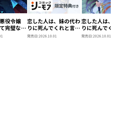
悪役令嬢
恋した人は、妹の代わ
恋した人は、妹の代
て完璧な悪
りに死んでくれと言っ
りに死んでくれと言
@COMIC
た。―妹と結婚した片
た。―妹と結婚した
01
発売日:
2026.10.01
発売日:
2026.10.01
思い相手がなぜ今さら
思い相手がなぜ今さ
私のもとに？と思った
私のもとに？と思っ
ら―@COMIC 第7巻
ら―@COMIC 第7巻
【シーモア限定描き下
ろしマンガ付き】