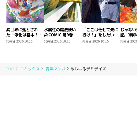
異世界に落とされ
水属性の魔法使い
「ここは任せて先に
じゃない
た…浄化は基本！
@COMIC 第9巻
行け！」をしたい死
記。軍師
@COMIC 第7巻
にたがりの望まぬ宇
われまし
発売日:
2026.10.15
発売日:
2026.10.15
発売日:
2026.10.15
発売日:
2026
宙下剋上@COMIC
@COMI
第4巻
TOP
コミックス
青年マンガ
あおはるデミデイズ