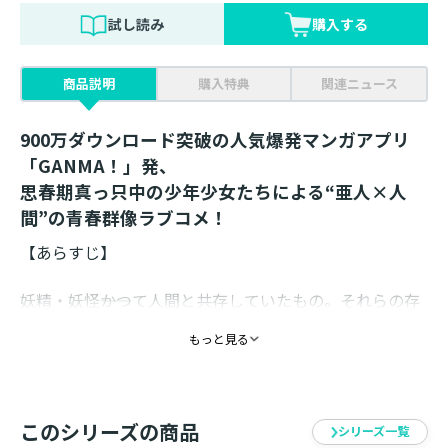
試し読み
購入する
商品説明
購入特典
関連ニュース
900万ダウンロード突破の人気爆発マンガアプリ
「GANMA！」発、
思春期真っ只中の少年少女たちによる“亜人×人
間”の青春群像ラブコメ！
【あらすじ】
妖精・妖怪――かつて人間と共存していたもの。それらの存
在を思い出させるかのように、思春期を迎えた者の体の
もっと見る
一部に異形の特徴が現れ、思春期が過ぎれば自然と治ま
る「思春期症候群(デミ・コンプレックス)」。そんな
「思春期症候群」を発症してしまった亜人と人間たちが
織りなす、胸キュン青春群像ラブコメ！
このシリーズの商品
シリーズ一覧