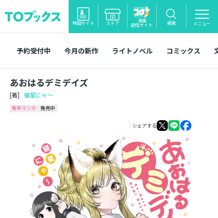
漫画
特設サイト
ストア
検索
メニュー
配信サイト
予約受付中
今月の新作
ライトノベル
コミックス
あおはるデミデイズ
[著]
猫星にゃ～
青年マンガ
発売中
シェアする