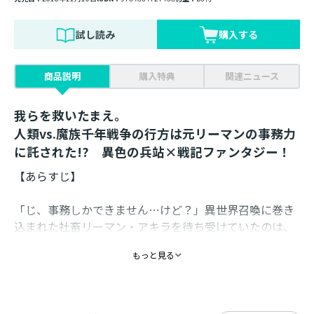
試し読み
購入する
商品説明
購入特典
関連ニュース
我らを救いたまえ。
人類vs.魔族――千年戦争の行方は元リーマンの事務力
に託された!? 異色の兵站×戦記ファンタジー！
【あらすじ】
「じ、事務しかできません…けど？」異世界召喚に巻き
込まれた社畜リーマン・アキラを待ち受けていたのは、
救世主を待ち望む魔王軍の面々。聞けば千年続く人類軍
もっと見る
相手の生存戦争で、時代に取り残された魔王軍は瀕死寸
前という。科学どころか書類一枚作れない軍内を改革す
る為、唯一の秘書・ソフィアと奮闘する事に。そんな
中、人類軍の軍略で戦況が激変。魔王を前線から救出す