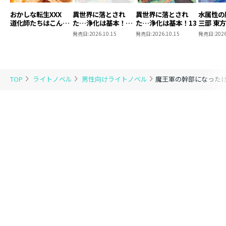
おかしな転生XXX
異世界に落とされ
異世界に落とされ
水属性の
道化師たちはこんが
た…浄化は基本！
た…浄化は基本！13
三部 東
りと
13【ピッコマ限定
発売日:
2026.10.15
発売日:
2026.10.15
発売日:
2026
SS付き】
TOP
ライトノベル
男性向けライトノベル
魔王軍の幹部になった