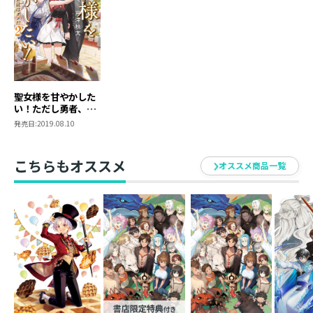
しの大賢者』に続き、本書が五作目となる。
私はホラーもの全般が苦手なのですが、担当編集がホラ
ー系探してきますね！と言って虐めてきます。ひどい奴
です。
聖女様を甘やかした
い！ただし勇者、お
前はダメだ２
発売日:
2019.08.10
こちらもオススメ
オススメ商品一覧