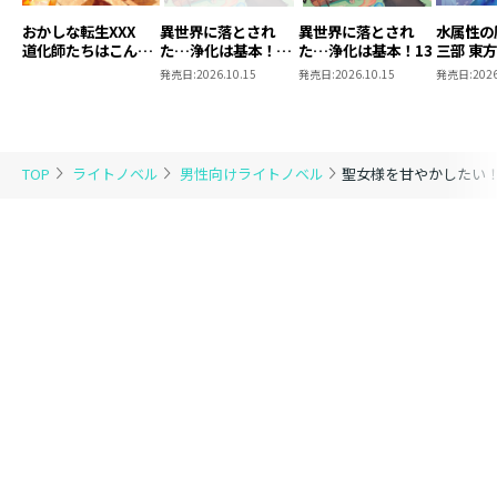
おかしな転生XXX
異世界に落とされ
異世界に落とされ
水属性の
道化師たちはこんが
た…浄化は基本！
た…浄化は基本！13
三部 東
りと
13【ピッコマ限定
発売日:
2026.10.15
発売日:
2026.10.15
発売日:
2026
SS付き】
TOP
ライトノベル
男性向けライトノベル
聖女様を甘やかしたい