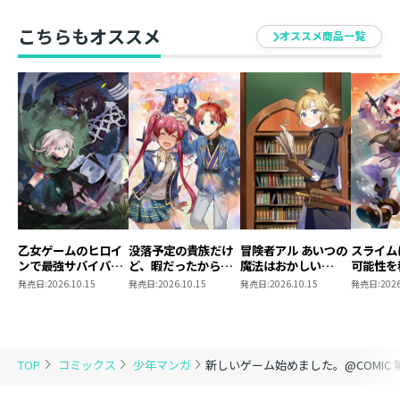
ト
こちらもオススメ
オススメ商品一覧
乙女ゲームのヒロイ
没落予定の貴族だけ
冒険者アル あいつの
スライム
ンで最強サバイバル
ど、暇だったから魔
魔法はおかしい
可能性を
@COMIC 第9巻
法を極めてみた
@COMIC 第5巻
～２回目
発売日:
2026.10.15
発売日:
2026.10.15
発売日:
2026.10.15
発売日:
2026
@COMIC 第13巻
ゃんとス
き合いま
@COMI
TOP
コミックス
少年マンガ
新しいゲーム始めました。@COMIC 