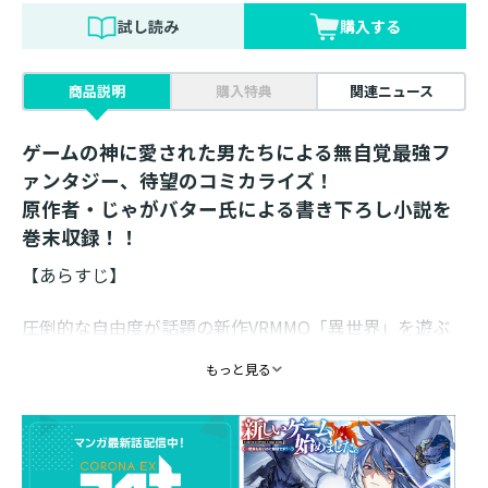
試し読み
購入する
商品説明
購入特典
関連ニュース
ゲームの神に愛された男たちによる無自覚最強フ
ァンタジー、待望のコミカライズ！
原作者・じゃがバター氏による書き下ろし小説を
巻末収録！！
【あらすじ】
圧倒的な自由度が話題の新作VRMMO「異世界」を遊ぶ
ことにした社会人ホムラ。
もっと見る
昔からのネトゲ仲間の友人たちと気ままに遊ぶつもり
が、
その天性の幸運から、高ランクＮＰＣや召喚獣、
女神の祝福などの隠しクエストを次々攻略。
想定外の事態の連続に焦る運営側などお構いなしに、