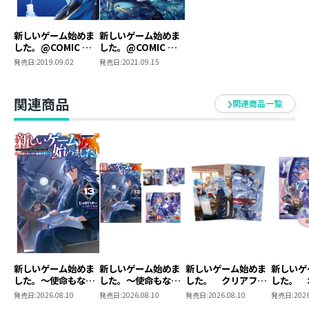
新しいゲーム始めま
新しいゲーム始めま
した。@COMIC 第1
した。@COMIC 第2
巻
巻
発売日:
2019.09.02
発売日:
2021.09.15
関連商品
関連商品一覧
新しいゲーム始めま
新しいゲーム始めま
新しいゲーム始めま
新しいゲ
した。～使命もない
した。～使命もない
した。 クリアファ
した。 
のに最強です？～13
のに最強です？～
イルセット
クリルス
発売日:
2026.08.10
発売日:
2026.08.10
発売日:
2026.08.10
発売日:
2026
13 まとめ買いセッ