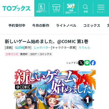
漫画
特設サイト
ストア
検索
メニュー
配信サイト
予約受付中
今月の新作
ライトノベル
コミックス
新しいゲーム始めました。@COMIC 第1巻
[漫画]
塩部縁
[原作]
じゃがバター
[キャラクター原案]
りりんら
少年マンガ
発売中
コロナ・コミックス
シェアする