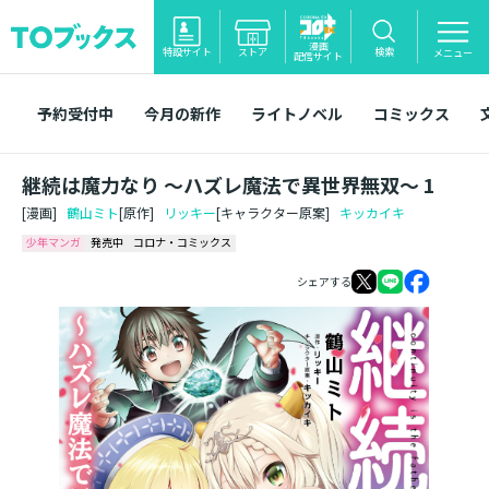
漫画
特設サイト
ストア
検索
メニュー
配信サイト
予約受付中
今月の新作
ライトノベル
コミックス
継続は魔力なり ～ハズレ魔法で異世界無双～ 1
[漫画]
鶴山ミト
[原作]
リッキー
[キャラクター原案]
キッカイキ
少年マンガ
発売中
コロナ・コミックス
シェアする