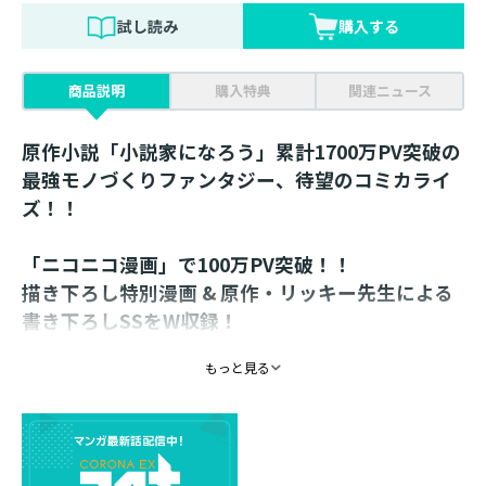
試し読み
購入する
商品説明
購入特典
関連ニュース
原作小説「小説家になろう」累計1700万PV突破の
最強モノづくりファンタジー、待望のコミカライ
ズ！！
「ニコニコ漫画」で100万PV突破！！
描き下ろし特別漫画 & 原作・リッキー先生による
書き下ろしSSをW収録！
【あらすじ】
もっと見る
勇者の血筋に転生し、魔法を使うために毎日コツコツと
魔力を鍛え続けてきたレオンス。
ある日、自分の適性魔法である『創造魔法』が、世間で