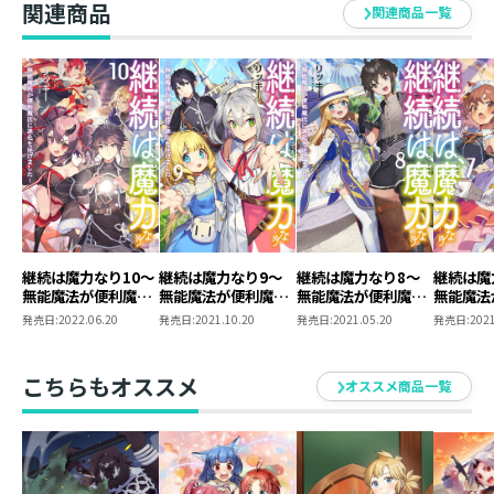
関連商品
関連商品一覧
継続は魔力なり10～
継続は魔力なり9～
継続は魔力なり8～
継続は魔
無能魔法が便利魔法
無能魔法が便利魔法
無能魔法が便利魔法
無能魔法
に進化を遂げました
に進化を遂げました
に進化を遂げました
に進化を
発売日:
2022.06.20
発売日:
2021.10.20
発売日:
2021.05.20
発売日:
2021
～
～
～
～
こちらもオススメ
オススメ商品一覧