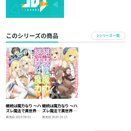
はハズレ扱いされていることを知る。
しかし、レオンスは桁外れの魔力を駆使して、『創造魔
法』を強力なアイテムを生み出す便利魔法へと変貌させ
るのだった！
仲良くなった王女と混浴したり、聖女の孫と添い寝した
このシリーズの商品
り――レオンスの日常はドキドキの連続！？
シリーズ一覧
千里の道を一足飛び！ 最強モノづくりファンタジ
ー！！
継続は魔力なり ～ハ
継続は魔力なり ～ハ
ズレ魔法で異世界無
ズレ魔法で異世界無
双～ 1
双～ 2【イラスト特
発売日:
2019.08.01
発売日:
2020.10.15
典付き】