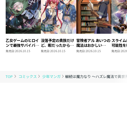
乙女ゲームのヒロイ
没落予定の貴族だけ
冒険者アル あいつの
スライム
ンで最強サバイバル
ど、暇だったから魔
魔法はおかしい
可能性を
@COMIC 第9巻
法を極めてみた
@COMIC 第5巻
～２回目
発売日:
2026.10.15
発売日:
2026.10.15
発売日:
2026.10.15
発売日:
2026
@COMIC 第13巻
ゃんとス
き合いま
@COMI
TOP
コミックス
少年マンガ
継続は魔力なり ～ハズレ魔法で異世界