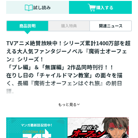
試し読み
購入する
商品説明
購入特典
関連ニュース
TVアニメ絶賛放映中！シリーズ累計1400万部を超
える大人気ファンタジーノベル『魔術士オーフェ
ン』シリーズ！
「プレ編」＆「無謀編」2作品同時刊行！！
在りし日の「チャイルドマン教室」の面々を描
く、長編『魔術士オーフェンはぐれ旅』の前日
譚。
オンラインゲーム「エミル・クロニクル・オンラ
もっと見る
イン」のビジュアルや多数のライトノベルのイラ
ストを担当する雀葵蘭が珠玉の人気エピソード
「プレ編」をコミカライズ！！
単行本描き下ろし特別漫画収録！