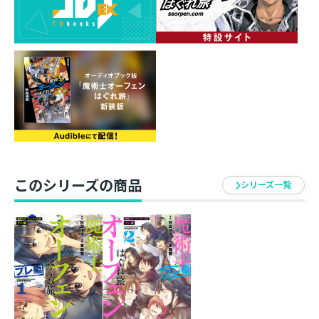
キリランシェロ、ハーティア、コミクロン、ティッシ、
アザリー……、
チャイルドマン教室の個性的な面々が巻き起こす波乱の
日常！
■収録エピソード
・第6話「思えば俺も若かった（中編）」
・第7話「思えば俺も若かった（後編）」
・第8話「馬に蹴られて死んじまえ！（前編）」
・第9話「馬に蹴られて死んじまえ！（後編）」
・第10話「タフレムの震える夜（前編）」
・第11話「タフレムの震える夜（後編）」
このシリーズの商品
シリーズ一覧
・描き下ろし特別漫画