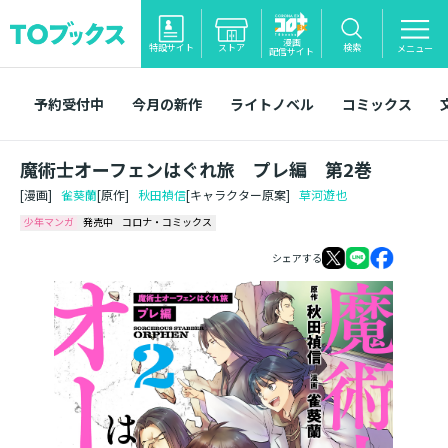
漫画
特設サイト
ストア
検索
メニュー
配信サイト
予約受付中
今月の新作
ライトノベル
コミックス
魔術士オーフェンはぐれ旅 プレ編 第2巻
[漫画]
雀葵蘭
[原作]
秋田禎信
[キャラクター原案]
草河遊也
少年マンガ
発売中
コロナ・コミックス
シェアする