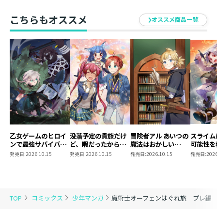
こちらもオススメ
オススメ商品一覧
乙女ゲームのヒロイ
没落予定の貴族だけ
冒険者アル あいつの
スライム
ンで最強サバイバル
ど、暇だったから魔
魔法はおかしい
可能性を
@COMIC 第9巻
法を極めてみた
@COMIC 第5巻
～２回目
発売日:
2026.10.15
発売日:
2026.10.15
発売日:
2026.10.15
発売日:
2026
@COMIC 第13巻
ゃんとス
き合いま
@COMI
TOP
コミックス
少年マンガ
魔術士オーフェンはぐれ旅 プレ編 