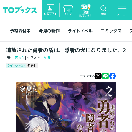
漫画
特設サイト
ストア
検索
メニュー
配信サイト
予約受付中
今月の新作
ライトノベル
コミックス
追放された勇者の盾は、隠者の犬になりました。2
[著]
家具付
[イラスト]
姐川
ライトノベル
発売中
シェアする