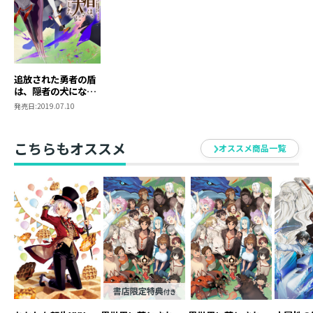
追放された勇者の盾
は、隠者の犬になり
ました。
発売日:
2019.07.10
こちらもオススメ
オススメ商品一覧