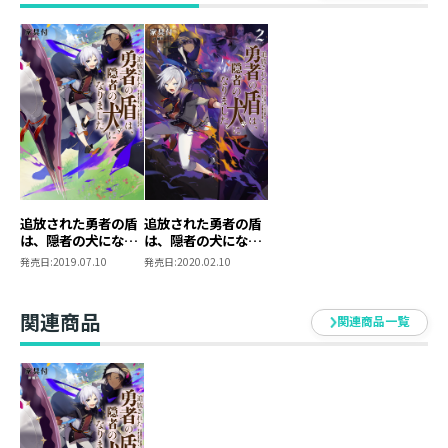
物と遭遇する。
少女は隠者のため、果敢に立ち向かう。だが、戦いの末
に待っていたのは予想外の結末で……？
隠者と子犬が急接近！？胸がキュンとする主従ファンタ
ジー第２弾！
追放された勇者の盾
追放された勇者の盾
は、隠者の犬になり
は、隠者の犬になり
ました。
ました。2
発売日:
2019.07.10
発売日:
2020.02.10
関連商品
関連商品一覧