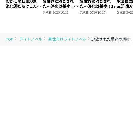
おかしな転生XXX
異世界に落とされ
異世界に落とされ
水属性の
道化師たちはこんが
た…浄化は基本！
た…浄化は基本！13
三部 東
りと
13【ピッコマ限定
発売日:
2026.10.15
発売日:
2026.10.15
発売日:
2026
SS付き】
TOP
ライトノベル
男性向けライトノベル
追放された勇者の盾は