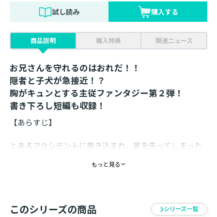
試し読み
購入する
商品説明
購入特典
関連ニュース
お兄さんを守れるのはおれだ！！
隠者と子犬が急接近！？
胸がキュンとする主従ファンタジー第２弾！
書き下ろし短編も収録！
【あらすじ】
とあるアクシデントに巻き込まれ、家を失ってしまった
隠者と少女。新しい物件探しに勤しむ傍ら、少女は隠者
もっと見る
との信頼を深めていき、孤独で寂しい隠者の側にいると
誓いを新たにする。
そんなある日、彼らは多様な薬のもとになるとされる
「宵闇蛍草」を求めて迷宮に入ることに。順調に迷宮を
このシリーズの商品
シリーズ一覧
進んでいると思いきや、通常では考えられない強さの魔