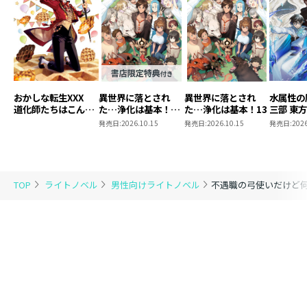
おかしな転生XXX
異世界に落とされ
異世界に落とされ
水属性の
道化師たちはこんが
た…浄化は基本！
た…浄化は基本！13
三部 東
りと
13【ピッコマ限定
発売日:
2026.10.15
発売日:
2026.10.15
発売日:
2026
SS付き】
TOP
ライトノベル
男性向けライトノベル
不遇職の弓使いだけど