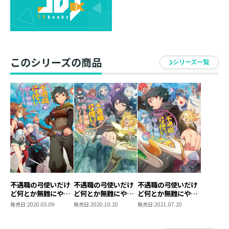
は「我が神速の矢に滅びよ！」とポーズ＆セリフを決め
ている。
彼は攻略など興味なく、ただ憧れのアニメキャラに成り
切りたいだけだった。
レンジは日々の〝成り切り″の特訓で得た早撃ちで次々と
このシリーズの商品
モンスターを撃破！
シリーズ一覧
弓使いは不遇職にもかかわらず、レベルは爆上がりして
いく。
けれども、唯一の誤算はレンジが人見知りなのに、みん
なから注目されてしまったことだ。
彼の願いとは裏腹に攻撃力MAXのチート武器を創った
り、最新のボスをあっさり串刺しにしたりと大活躍。
いっそうトップランカーへと駆け上がっていく。
夢見がち弓使いのハイスピード成り上がりファンタジ
ー！
不遇職の弓使いだけ
不遇職の弓使いだけ
不遇職の弓使いだけ
ど何とか無難にやっ
ど何とか無難にやっ
ど何とか無難にやっ
てます
てます2
てます3
発売日:
2020.05.09
発売日:
2020.10.20
発売日:
2021.07.20
著者について
●洗濯紐（せんたくひも）