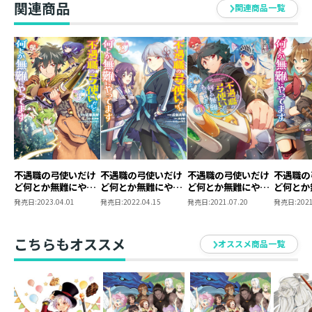
関連商品
ノリで生きてる人間。ただ深夜テンション、お前だけは
関連商品一覧
駄目だ。
不遇職の弓使いだけ
不遇職の弓使いだけ
不遇職の弓使いだけ
不遇職の
ど何とか無難にやっ
ど何とか無難にやっ
ど何とか無難にやっ
ど何とか
てます@COMIC 第3
てます@COMIC 第2
てます3
てます@C
発売日:
2023.04.01
発売日:
2022.04.15
発売日:
2021.07.20
発売日:
2021
巻
巻
巻
こちらもオススメ
オススメ商品一覧