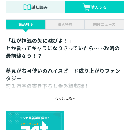
試し読み
購入する
商品説明
購入特典
関連ニュース
「我が神速の矢に滅びよ！」
とか言ってキャラになりきっていたら……攻略の
最前線なう！？
夢見がち弓使いのハイスピード成り上がりファン
タジー！
約１万字の書き下ろし番外編収録！
【あらすじ】
もっと見る
プレイヤーの身体能力がアバターの強さに直結すると話
題のVRMMOゲーム「Trace World Online」。
誰もがレベルや称号の数を競い合う中、弓使いのレンジ