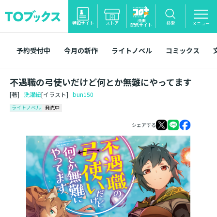
漫画
特設サイト
ストア
検索
メニュー
配信サイト
予約受付中
今月の新作
ライトノベル
コミックス
不遇職の弓使いだけど何とか無難にやってます
[著]
洗濯紐
[イラスト]
bun150
ライトノベル
発売中
シェアする