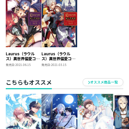
Laurus（ラウル
Laurus（ラウル
ス）異世界偏愛コミ
ス）異世界偏愛コミ
ックアンソロジー
ックアンソロジー
発売日:
2021.06.15
発売日:
2021.03.15
Vol.3
Vol.1
こちらもオススメ
オススメ商品一覧