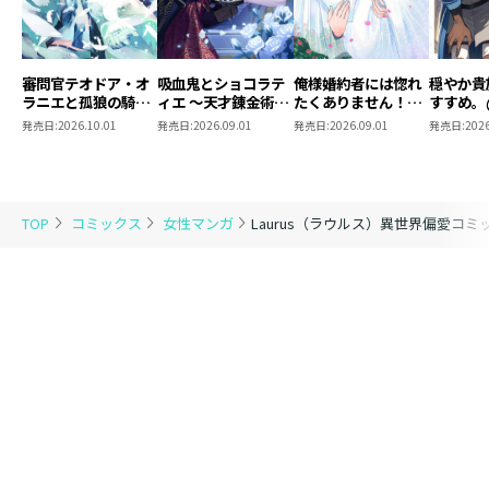
審問官テオドア・オ
吸血鬼とショコラテ
俺様婚約者には惚れ
穏やか貴
ラニエと孤狼の騎士
ィエ ～天才錬金術師
たくありません！
すすめ。@
@COMIC 第2巻
の甘美な探究～
@COMIC 第2巻
第15巻
発売日:
2026.10.01
発売日:
2026.09.01
発売日:
2026.09.01
発売日:
2026
@COMIC 第2巻
TOP
コミックス
女性マンガ
Laurus（ラウルス）異世界偏愛コミッ