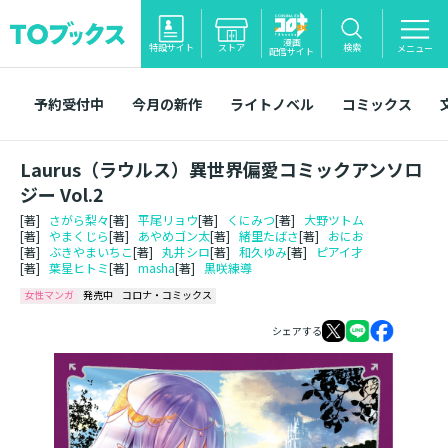
漫画
特設サイト
ストア
検索
メニュー
配信サイト
予約受付中
今月の新作
ライトノベル
コミックス
Laurus（ラウルス）異世界偏愛コミックアンソロ
ジー Vol.2
[著]
さがら梨々
[著]
平尾リョウ
[著]
くにみつ
[著]
大野ツトム
[著]
やまくじら
[著]
あやめゴン太
[著]
緒里たばさ
[著]
おにお
[著]
ぶきやまいちこ
[著]
丸井シロ
[著]
和久ゆみ
[著]
ピアイ才
[著]
葉星ヒトミ
[著]
masha
[著]
黒咲練導
女性マンガ
発売中
コロナ・コミックス
シェアする