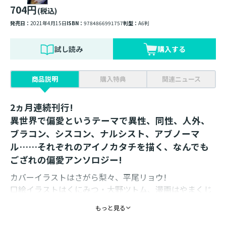
704円
(税込)
発売日：
2021年4月15日
ISBN：
9784866991757
判型：
A6判
試し読み
購入する
商品説明
購入特典
関連ニュース
2ヵ月連続刊行!
異世界で偏愛というテーマで異性、同性、人外、
ブラコン、シスコン、ナルシスト、アブノーマ
ル……それぞれのアイノカタチを描く、なんでも
ござれの偏愛アンソロジー!
カバーイラストはさがら梨々、平尾リョウ!
口絵イラストはくにみつ・大野ツトム、漫画はやまくじ
ら・あやめゴン太・緒里たばさ・おにお・ぶきやまいち
もっと見る
こ・丸井シロ・和久ゆみ・ピアイ才・葉星ヒトミ・
masha・黒咲練導によるオール描き下ろし!!