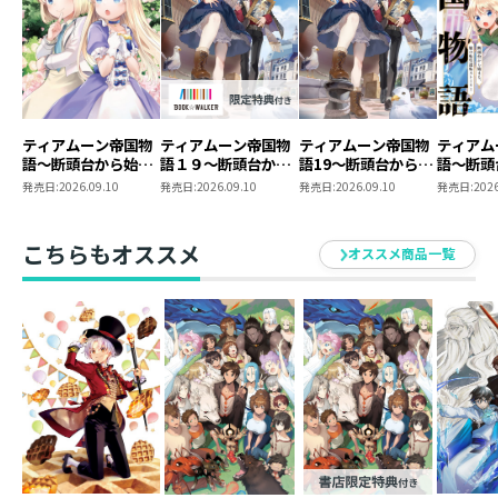
ティアムーン帝国物
ティアムーン帝国物
ティアムーン帝国物
ティアム
語～断頭台から始ま
語１９～断頭台から
語19～断頭台から始
語～断頭
る、姫の転生逆転ス
始まる、姫の転生逆
まる、姫の転生逆転
る、姫の
発売日:
2026.09.10
発売日:
2026.09.10
発売日:
2026.09.10
発売日:
2026
トーリー～@COMIC
転ストーリー～
ストーリー～
トーリー
第12巻
【BOOK☆WALKER
第11巻
限定書き下ろしSS付
こちらもオススメ
オススメ商品一覧
き】