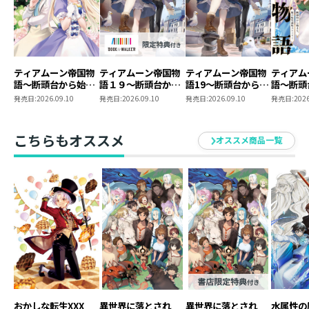
ティアムーン帝国物
ティアムーン帝国物
ティアムーン帝国物
ティアム
語～断頭台から始ま
語１９～断頭台から
語19～断頭台から始
語～断頭
る、姫の転生逆転ス
始まる、姫の転生逆
まる、姫の転生逆転
る、姫の
発売日:
2026.09.10
発売日:
2026.09.10
発売日:
2026.09.10
発売日:
2026
トーリー～@COMIC
転ストーリー～
ストーリー～
トーリー
第12巻
【BOOK☆WALKER
第11巻
限定書き下ろしSS付
こちらもオススメ
オススメ商品一覧
き】
おかしな転生XXX
異世界に落とされ
異世界に落とされ
水属性の