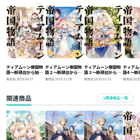
ティアムーン帝国物
ティアムーン帝国物
ティアムーン帝国物
ティアム
語～断頭台から始ま
語２～断頭台から始
語３～断頭台から始
語4 ～
る、姫の転生逆転ス
まる、姫の転生逆転
まる、姫の転生逆転
まる、姫
発売日:
2019.06.10
発売日:
2019.11.09
発売日:
2020.02.10
発売日:
2020
トーリー～
ストーリー～
ストーリー～
ストーリ
関連商品
関連商品一覧