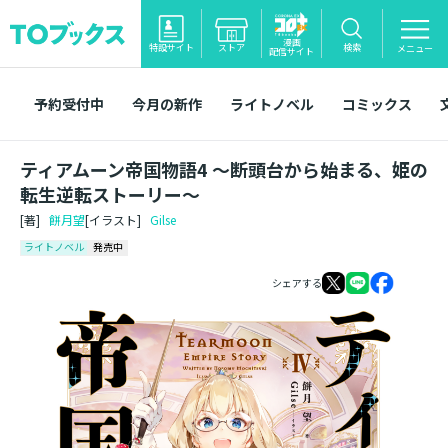
漫画
特設サイト
ストア
検索
メニュー
配信サイト
予約受付中
今月の新作
ライトノベル
コミックス
ティアムーン帝国物語4 ～断頭台から始まる、姫の
転生逆転ストーリー～
[著]
餅月望
[イラスト]
Gilse
ライトノベル
発売中
シェアする