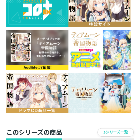
無茶振りーー偏屈頑固な超変人賢者の説得だった！ 理
由を聞けば、ある公爵令嬢の妨害工作で、開校目前だっ
た聖ミーア学園の学園長候補が全員逃走。唯一の頼みの
綱はその師匠らしく......？
目指すは、来たる大飢饉に備えた「未来の天才児たちに
よる新種小麦の開発」。優秀な長を手に入れ、帝国に学
問の門戸を開くべく、叡智・ミーアが動き出す！
「こうなったら、わたくしが教鞭を取って差し上げます
わ！……あらアンヌ、なぜ止めますの？」
保身上等！ 自己中最強！ 小心者の自称敏腕教師が、孫娘
と運命に徹底抗戦する、歴史改変ファンタジー第４巻！
書き下ろし中編＆「ミーアの日記帳」＆おまけ四コマ
他、豪華収録！
このシリーズの商品
シリーズ一覧