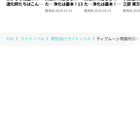
道化師たちはこんが
た…浄化は基本！13
た…浄化は基本！
三部 東
りと
13【ピッコマ限定
発売日:
2026.10.15
発売日:
2026.10.15
発売日:
2026
SS付き】
TOP
ライトノベル
男性向けライトノベル
ティアムーン帝国物語4