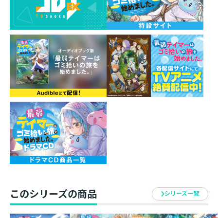
りと大奮闘する！
その裏ではシエルの力やソラたちが生み出したアイテム
も役立ち、
魔物の討伐作戦も無事に終わるのだが――。
ポーションや魔石の使用料に謝礼金と一気に大金が舞い
込んでアイビーは大慌て！
貯金に、必要な旅道具探しに、埃塗れのドルイドさんの
家のお片付けに
「――あれ、旅支度が全然終わらない……！？」
村助けからお財布の管理まで、すべて旅支度の一環で
す！
愛され癒し系ほのぼのサバイバルファンタジー第4弾！
このシリーズの商品
シリーズ一覧