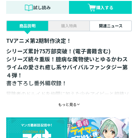
試し読み
購入する
商品説明
購入特典
関連ニュース
TVアニメ第2期制作決定！
シリーズ累計75万部突破！(電子書籍含む)
シリーズ続々重版！臆病な魔物使いとゆるかわス
ライムの愛され癒し系サバイバルファンタジー第
４弾！
書き下ろし番外編収録！
冒険者のドルイドを仲間に加えた少女アイビーと相棒ソ
ラ。
もっと見る
旅立ちを前に彼女たちは、村の問題解決へ取り組んでい
た。
不作から救うために「コメ」の美味しさを広めたり、
魔物たちの凶暴化の原因をお得意の洞察力で突き止めた