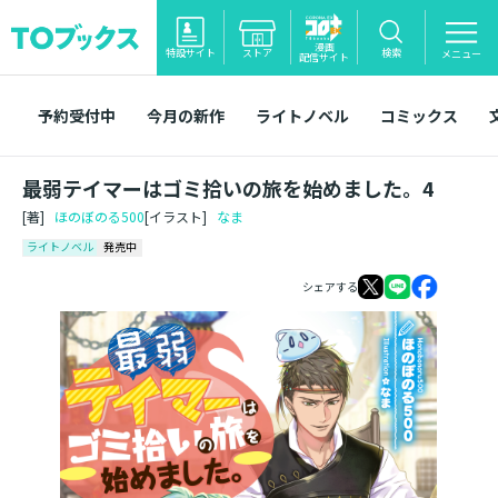
漫画
特設サイト
ストア
検索
メニュー
配信サイト
予約受付中
今月の新作
ライトノベル
コミックス
最弱テイマーはゴミ拾いの旅を始めました。4
[著]
ほのぼのる500
[イラスト]
なま
ライトノベル
発売中
シェアする