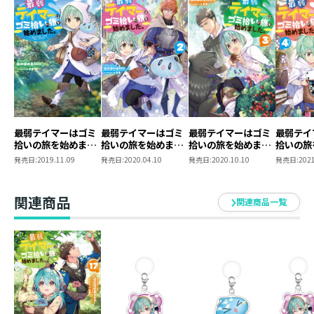
最弱テイマーはゴミ
最弱テイマーはゴミ
最弱テイマーはゴミ
最弱テイ
拾いの旅を始めまし
拾いの旅を始めまし
拾いの旅を始めまし
拾いの旅
た。
た。2
た。3
た。4
発売日:
2019.11.09
発売日:
2020.04.10
発売日:
2020.10.10
発売日:
2021
関連商品
関連商品一覧