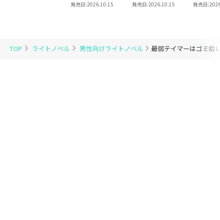
りと
13【ピッコマ限定
発売日:
2026.10.15
発売日:
2026.10.15
発売日:
2026
SS付き】
TOP
ライトノベル
男性向けライトノベル
最弱テイマーはゴミ拾い