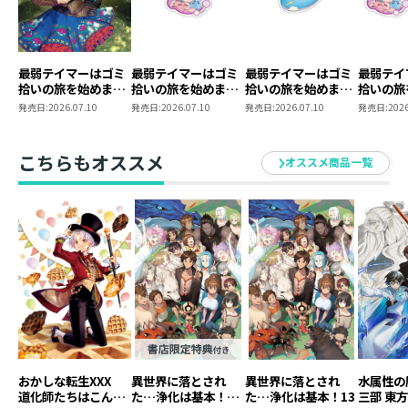
最弱テイマーはゴミ
最弱テイマーはゴミ
最弱テイマーはゴミ
最弱テイ
拾いの旅を始めまし
拾いの旅を始めまし
拾いの旅を始めまし
拾いの旅
た。17
た。 ペットボトル
た。 ペットボトル
た。 ペ
発売日:
2026.07.10
発売日:
2026.07.10
発売日:
2026.07.10
発売日:
2026
マーカー（アイビ
マーカー（ソラ）
マーカー
ー）
ット
こちらもオススメ
オススメ商品一覧
おかしな転生XXX
異世界に落とされ
異世界に落とされ
水属性の
道化師たちはこんが
た…浄化は基本！
た…浄化は基本！13
三部 東