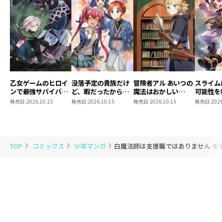
乙女ゲームのヒロイ
没落予定の貴族だけ
冒険者アル あいつの
スライム
ンで最強サバイバル
ど、暇だったから魔
魔法はおかしい
可能性を
@COMIC 第9巻
法を極めてみた
@COMIC 第5巻
～２回目
発売日:
2026.10.15
発売日:
2026.10.15
発売日:
2026.10.15
発売日:
2026
@COMIC 第13巻
ゃんとス
き合いま
@COMI
TOP
コミックス
少年マンガ
白魔法師は支援職ではありません ※支