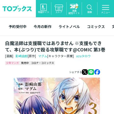
漫画
特設サイト
ストア
検索
メニュー
配信サイト
予約受付中
今月の新作
ライトノベル
コミックス
白魔法師は支援職ではありません ※支援もでき
て、本(ぶつり)で殴る攻撃職です@COMIC 第3巻
[漫画]
影崎由那
[原作]
マグム
[キャラクター原案]
azuタロウ
少年マンガ
発売中
コロナ・コミックス
シェアする