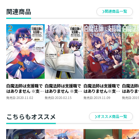
@COMIC 第1巻
@COMIC 第2巻
@COMIC 第3巻
関連商品
関連商品一覧
白魔法師は支援職で
白魔法師は支援職で
白魔法師は支援職で
白魔法師
はありません ※支援
はありません ※支援
はありません※支援
はありま
もできて、本(ぶつ
もできて、本(ぶつ
もできて、本(ぶつ
もできて
発売日:
2020.11.02
発売日:
2020.02.15
発売日:
2019.11.09
発売日:
2019
り)で殴る攻撃職です
り)で殴る攻撃職です
り)で殴る攻撃職です
り)で殴
@COMIC 第2巻
@COMIC 第1巻
3
2
こちらもオススメ
オススメ商品一覧