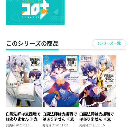
混乱の中、闇へと堕ちたマーカスと対峙するノエル。光
と闇、ふたりの戦いの結末は！？
このシリーズの商品
シリーズ一覧
白魔法師は支援職で
白魔法師は支援職で
白魔法師は支援職で
はありません ※支援
はありません ※支援
はありません ※支援
もできて、本(ぶつ
もできて、本(ぶつ
もできて、本(ぶつ
発売日:
2020.02.15
発売日:
2020.11.02
発売日:
2021.05.15
り)で殴る攻撃職です
り)で殴る攻撃職です
り)で殴る攻撃職です