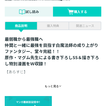
試し読み
購入する
商品説明
購入特典
関連ニュース
最弱職から最強職へ
仲間と一緒に最強を目指す白魔法師の成り上がり
ファンタジー、堂々完結！！
原作・マグム先生による書き下ろしSS＆描き下ろ
し特別漫画をＷ収録！
【あらすじ】
「朝焼けの空」のパーティーメンバーや学園の友人とか
もっと見る
けがえのない日々を過ごしていたノエル。
そんな中、ノエルの孤児院時代の友人・マーカスの手に
よってダンジョンが氾濫！ 黒い魔物たちが街になだれ
込む緊急事態に！