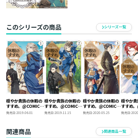
このシリーズの商品
シリーズ一覧
穏やか貴族の休暇の
穏やか貴族の休暇の
穏やか貴族の休暇の
穏やか貴
すすめ。@COMIC
すすめ。@COMIC
すすめ。@COMIC
すすめ。@
第1巻
第2巻
第3巻
第4巻
発売日:
2019.06.01
発売日:
2019.11.15
発売日:
2020.05.25
発売日:
2020
関連商品
関連商品一覧