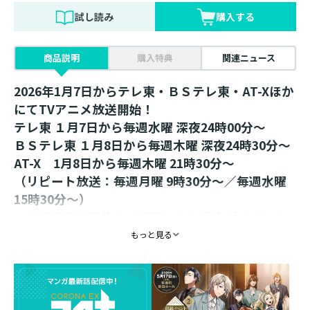
試し読み
購入する
商品説明
購入特典
関連ニュース
2026年1月7日からテレ東・ＢＳテレ東・AT-Xほか
にてTVアニメ放送開始！
テレ東 １月7日から毎週水曜 深夜24時00分～
ＢＳテレ東 １月8日から毎週木曜 深夜24時30分～
AT-X 1月8日から毎週木曜 21時30分～
（リピート放送：毎週月曜 9時30分～／毎週水曜
15時30分～）
※放送日時は予告なく変更となる場合がございま
す。
もっと見る
原作シリーズ＆コミカライズ同月刊行！
発売後即重版の異世界まったり冒険ファンタジ
ー、コミカライズ第5巻！！