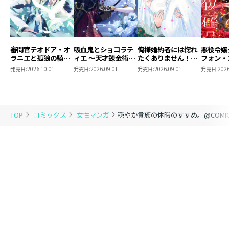
審問官テオドア・オ
吸血鬼とショコラテ
俺様婚約者には惚れ
悪役令嬢
ラニエと孤狼の騎士
ィエ ～天才錬金術師
たくありません！
フォン・
@COMIC 第2巻
の甘美な探究～
@COMIC 第2巻
ルの断罪
発売日:
2026.10.01
発売日:
2026.09.01
発売日:
2026.09.01
発売日:
2026
@COMIC 第2巻
@COMI
TOP
コミックス
女性マンガ
穏やか貴族の休暇のすすめ。@COMIC