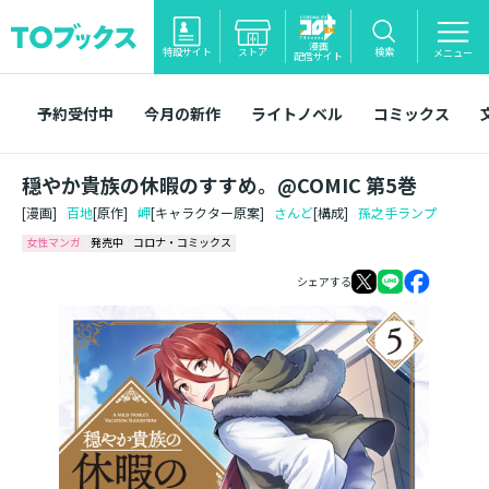
漫画
特設サイト
ストア
検索
メニュー
配信サイト
予約受付中
今月の新作
ライトノベル
コミックス
穏やか貴族の休暇のすすめ。@COMIC 第5巻
[漫画]
百地
[原作]
岬
[キャラクター原案]
さんど
[構成]
孫之手ランプ
女性マンガ
発売中
コロナ・コミックス
シェアする