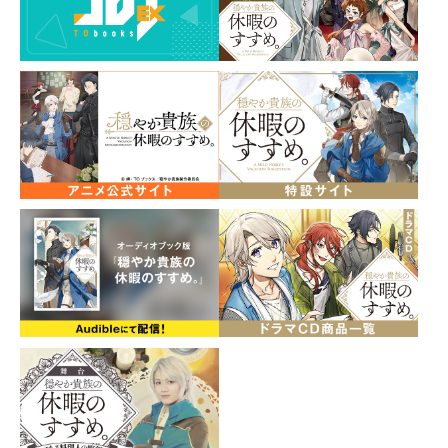
原作・岬先生による書き下ろしＳＳ ＆ 描き下ろし
特別漫画を収録！
パーティへのお試し参加中のイレヴンを加え、ますます
賑やかになるリゼルの冒険者生活。
ジルたちとともに依頼をこなす一方、商業ギルドとの盗
難トラブルで気落ちしているジャッジを心配して独自に
情報を集めていたリゼルは、スタッドが調べあげた情報
を元に、とある酒場へとひとり足を運ぶのだが……。
有閑貴族の異世界まったり冒険ファンタジー、第5巻！