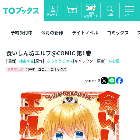
漫画
特設サイト
ストア
検索
メニュー
配信サイト
予約受付中
今月の新作
ライトノベル
コミックス
食いしん坊エルフ@COMIC 第1巻
[漫画]
神吉李花
[原作]
なっとうごはん
[キャラクター原案]
らむ屋
青年マンガ
発売中
コロナ・コミックス
シェアする