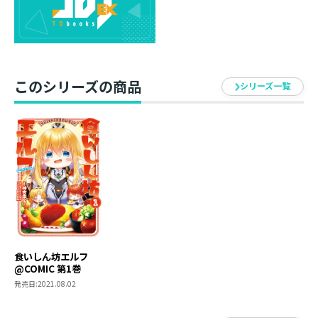
り……彼の異世界グルメ旅の行方はいかに！？
中身おっさんの幼女エルフがゆく異世界グルメ珍道中、
待望のコミカライズ第１巻！
このシリーズの商品
シリーズ一覧
食いしん坊エルフ
@COMIC 第1巻
発売日:
2021.08.02