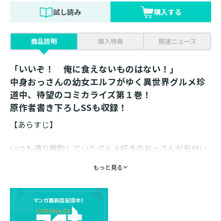
試し読み
購入する
商品説明
購入特典
関連ニュース
「いいぞ！ 俺に食えないものはない！」
中身おっさんの幼女エルフがゆく異世界グルメ珍
道中、待望のコミカライズ第１巻！
原作者書き下ろしSSも収録！
【あらすじ】
いつも通り晩酌していたグルメ好きのおっさんが――気付い
たら幼女エルフに異世界転生していた！ 周りは人っ子
もっと見る
一人いない森の中。食べ物を探さなくてはと思い周囲の
植物を食べると……思いのほか美味しい！？ 持ち前の
プラス思考をフル回転させた彼は、周囲のものを手当た
りしだいに食べ比べ、本能に従って美食の旅に出る！
しかし、旅の道中で幽霊に出会ったり聖女認定された