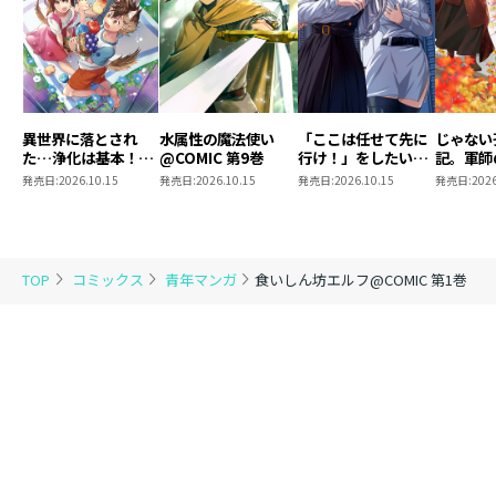
異世界に落とされ
水属性の魔法使い
「ここは任せて先に
じゃない
た…浄化は基本！
@COMIC 第9巻
行け！」をしたい死
記。軍師
@COMIC 第7巻
にたがりの望まぬ宇
われまし
発売日:
2026.10.15
発売日:
2026.10.15
発売日:
2026.10.15
発売日:
2026
宙下剋上@COMIC
@COMI
第4巻
TOP
コミックス
青年マンガ
食いしん坊エルフ@COMIC 第1巻