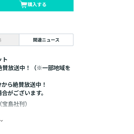
購入する
典
関連ニュース
ット
メ絶賛放送中！（※一部地域を
5分から絶賛放送中！
場合がございます。
（宝島社刊）
（電子書籍を含む）