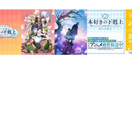
チーム「本好き」集結！ 年に一
１ 椎名優描き下ろし表紙イラスト
２ 原作表紙＆口絵他カラーイラスト
（「第五部 女神の化身４〜６」
３ 関連書籍＆商品イラストギャラリ
４ 原作表紙＆口絵ほかラフ集
５ 香月美夜書き下ろしＳＳ「ディルク
６ 香月美夜直筆プロット「貴族にな
７ 指輪の色一覧
８ 波野涼描き下ろし漫画
９ 勝木光描き下ろし漫画
１０ 香月美夜「ドラマＣＤ２＆５アフ
１１ 鈴華「ドラマＣＤ２＆５アフレコ
１２ キャラクター設定資料集（「第五
１３ 香月美夜先生Ｑ＆Ａ
１４ 椎名優描き下ろし四コマ漫画「ゆ