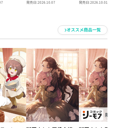
られません
を選んでいられません
部 領主の養女１０
07
発売日:
2026.10.07
発売日:
2026.10.01
養女」DVD
～ 領主の養女」Blu-
ray BOXⅡ
オススメ商品一覧