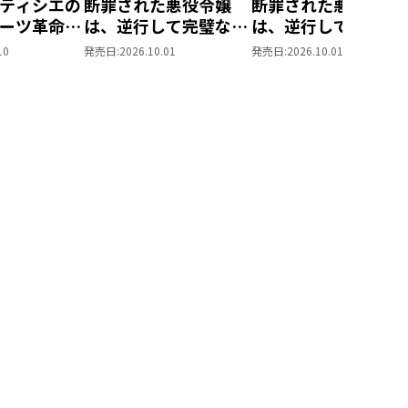
ティシエの
断罪された悪役令嬢
断罪された悪役令嬢
ーツ革命～
は、逆行して完璧な悪
は、逆行して完璧な
もふと愉快
女を目指す11
女を目指す11【シー
10
発売日:
2026.10.01
発売日:
2026.10.01
味しい毎日
モア限定書き下ろし
す！～
SS付き】