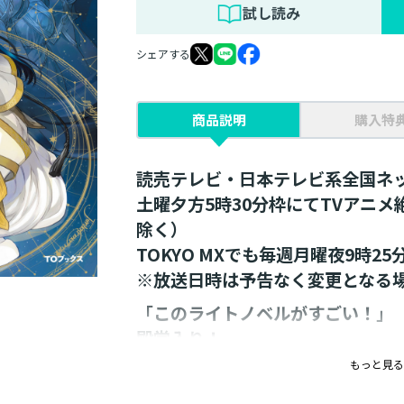
試し読み
シェアする
商品説明
購入特
読売テレビ・日本テレビ系全国ネ
土曜夕方5時30分枠にてTVアニ
除く）
TOKYO MXでも毎週月曜夜9時2
※放送日時は予告なく変更となる
「このライトノベルがすごい！」
殿堂入り！
シリーズ累計１１００万部突破！
もっと見る