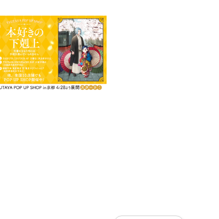
度のファン感謝祭！
集
収録）
ー
視点 貴族になるための準備」
るための準備」
レコレポート」
レポート漫画」
部 女神の化身４〜６」ほか）
るっとふわっと日常家族」ほか