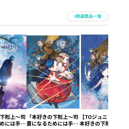
関連商品一覧
下剋上～司
「本好きの下剋上～司
【TOジュニア文庫】
めには手段
書になるためには手段
本好きの下剋上 第