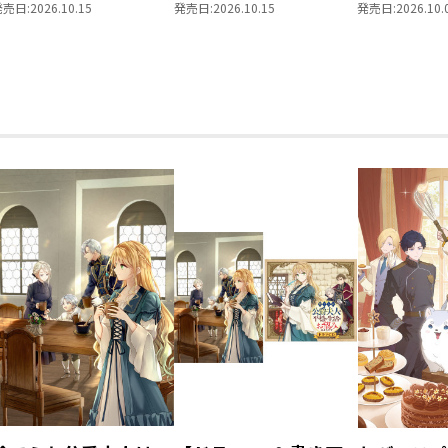
レの貴族院五年生～
年生～ 「恋してみた
を選んでい
発売日:
2026.10.15
発売日:
2026.10.15
発売日:
2026.10.
「恋してみたいお姫
いお姫様 2」
～ 領主の
様」 ジオラマコマア
Vol.8
クリルスタンド（1巻
4話）