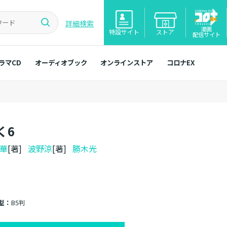
詳細検索
漫画
特設サイト
ストア
配信サイト
ラマCD
オーディオブック
オンラインストア
コロナEX
く6
華
[著]
波野涼
[著]
勝木光
型：
B5判