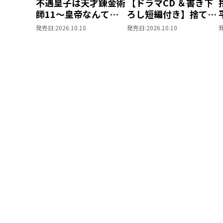
不遇皇子は天才錬金術
【ドラマCD ＆書き下
師11～皇帝なんて柄
ろし短編付き】捨てら
じゃないので弟妹を可
れ公爵夫人は、平穏な
発売日:
2026.10.10
発売日:
2026.10.10
愛がりたい～
生活をお望みのようで
す5【著：カレヤタミ
エ 直筆サイン本】