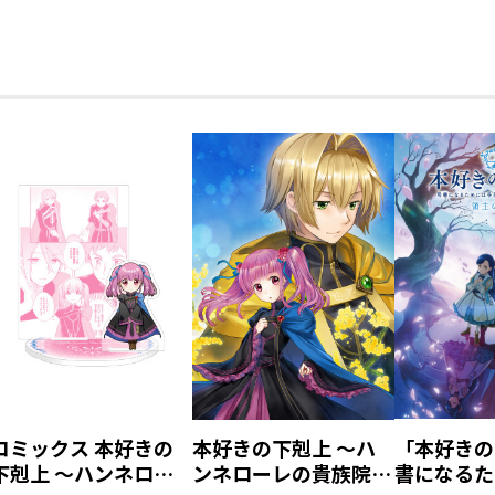
コミックス 本好きの
本好きの下剋上 ～ハ
「本好きの
下剋上 ～ハンネロー
ンネローレの貴族院五
書になるた