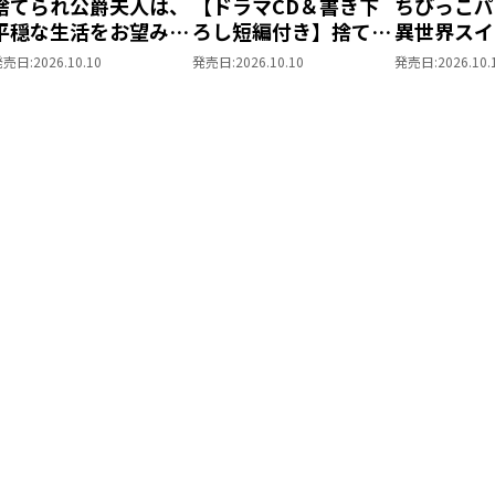
捨てられ公爵夫人は、
【ドラマCD＆書き下
ちびっこパ
平穏な生活をお望みの
ろし短編付き】捨てら
異世界スイ
ようです5
れ公爵夫人は、平穏な
パパともふ
発売日:
2026.10.10
発売日:
2026.10.10
発売日:
2026.10.
生活をお望みのようで
な仲間と美
す5
を過ごしま