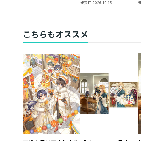
ローチ
きの下剋上 ～ハンネ
発売日:
2026.10.15
ローレの貴族院五年生
～ 「恋してみたいお
姫様 2」（コミック
ス）
こちらもオススメ