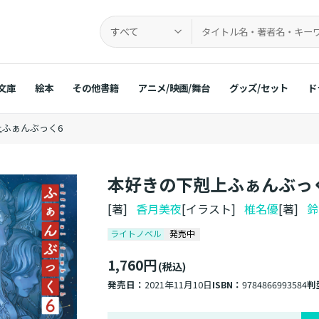
すべて
文庫
絵本
その他書籍
アニメ/映画/舞台
グッズ/セット
ド
ふぁんぶっく6
本好きの下剋上ふぁんぶっ
[著]
香月美夜
[イラスト]
椎名優
[著]
鈴
ライトノベル
発売中
1,760円
(税込)
発売日：
2021年11月10日
ISBN：
9784866993584
判