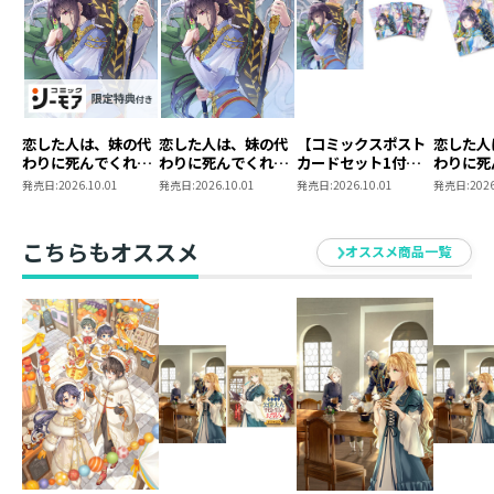
恋した人は、妹の代
恋した人は、妹の代
【コミックスポスト
恋した人
わりに死んでくれと
わりに死んでくれと
カードセット1付
わりに死
言った。―妹と結婚
言った。―妹と結婚
き】恋した人は、妹
言った。
発売日:
2026.10.01
発売日:
2026.10.01
発売日:
2026.10.01
発売日:
2026
した片思い相手がな
した片思い相手がな
の代わりに死んでく
ポストカ
ぜ今さら私のもと
ぜ今さら私のもと
れと言った。―妹と
1
に？と思ったら
に？と思ったら
結婚した片思い相手
こちらもオススメ
オススメ商品一覧
―@COMIC 第7巻
―@COMIC 第7巻
がなぜ今さら私のも
【シーモア限定描き
とに？と思ったら―
下ろしマンガ付き】
＠COMIC 第7巻