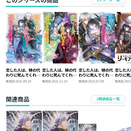
とりあえず二巻までは読んでほしいという気持ちの二巻
目です。
一巻目があってこそ書けるもの、書きたいもの、大好き
なものを詰め込みました。
とよた瑣織先生の素晴らしいイラストと一緒に楽しんで
いただけたら嬉しいです！
イラスト：とよた瑣織（Saori Toyota）
今回も挿絵を担当させていただきました。
ウィスの秘めたる思いが分かってきて、うるっときた
恋した人は、妹の代
恋した人は、妹の代
恋した人は、妹の代
恋した人
わりに死んでくれと
わりに死んでくれと
わりに死んでくれと
わりに死
り、
言った。―妹と結婚
言った。2―妹と結
言った。3―妹と結
言った。
発売日:
2021.09.10
発売日:
2021.11.10
発売日:
2022.07.09
発売日:
2023
戦闘シーンでかっこいいウィスが見られたりと
した片思い相手がな
婚した片思い相手が
婚した片思い相手が
婚した片
熱い２巻にイラストも気合が入りました。
ぜ今さら私のもと
なぜ今さら私のもと
なぜ今さら私のもと
なぜ今さ
に？と思ったら―
に？と思ったら―
に？と思ったら―
に？と思
関連商品
関連商品一覧
―【シー
き下ろし
籍限定S