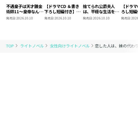
不遇皇子は天才錬金
【ドラマCD ＆書き
捨てられ公爵夫人
【ドラマ
術師11～皇帝なんて
下ろし短編付き】捨
は、平穏な生活をお
ろし短編
柄じゃないので弟妹
てられ公爵夫人は、
望みのようです5
られ公爵
発売日:
2026.10.10
発売日:
2026.10.10
発売日:
2026.10.10
発売日:
2026
を可愛がりたい～
平穏な生活をお望み
穏な生活
のようです5【著：
ようです
カレヤタミエ 直筆
サイン本】
TOP
ライトノベル
女性向けライトノベル
恋した人は、妹の代わ