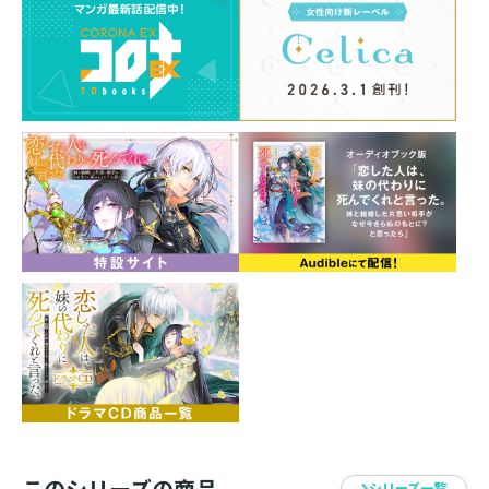
コミックス第１巻発売中！
義理の妹の身代わりに異界の番人となったウィステリア
は動揺していた。
師弟関係を結んだ青年ロイドとの共同生活には全く慣れ
ない。
しかも、ウィステリアの相棒の聖剣【サルティス】を奪
おうとする彼は、初恋の人と義妹の間に生まれた息子。
この師弟関係はあくまで一時的なものなのに……共に過
ごすほどに弟子以上の大切な想いが大きくなる。
いずれ来る別れの予感に苦しむ彼女に、ロイドは禁断の
疑問を投げかける。
「あなたは、かつて誰かに恋をしていたのか？」
出会うはずのなかった師弟が予想外の急接近！
孤独な非戦闘系元令嬢×天才肌の傲慢系貴公子の師弟恋
愛ファンタジー第２巻！
書き下ろし番外編３本収録！
永野水貴(Mizuki Nagano)
このシリーズの商品
シリーズ一覧