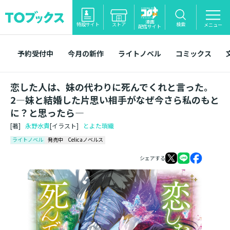
漫画
特設サイト
ストア
検索
メニュー
配信サイト
予約受付中
今月の新作
ライトノベル
コミックス
恋した人は、妹の代わりに死んでくれと言った。
2―妹と結婚した片思い相手がなぜ今さら私のもと
に？と思ったら―
[著]
永野水貴
[イラスト]
とよた瑣織
ライトノベル
発売中
Celicaノベルス
シェアする