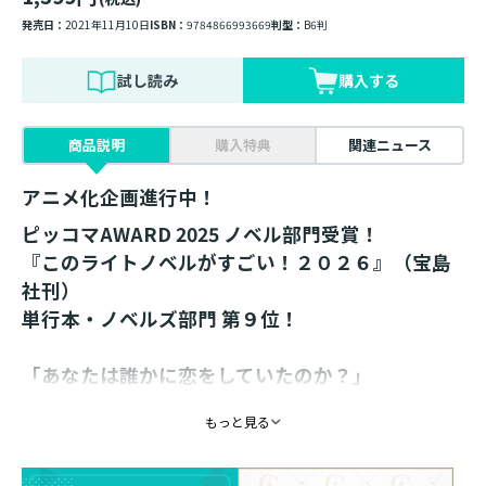
発売日：
2021年11月10日
ISBN：
9784866993669
判型：
B6判
試し読み
購入する
商品説明
購入特典
関連ニュース
アニメ化企画進行中！
ピッコマAWARD 2025 ノベル部門受賞！
『このライトノベルがすごい！２０２６』（宝島
社刊）
単行本・ノベルズ部門 第９位！
「あなたは誰かに恋をしていたのか？」
孤独な元令嬢×天才肌の貴公子の師弟恋愛ファン
もっと見る
タジー第2巻！
計5万字超え！ 書き下ろし番外編3本収録！