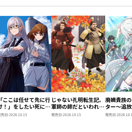
「ここは任せて先に行
じゃない孔明転生記。
廃嫡貴族の
け！」をしたい死にた
軍師の師だといわれま
ター～追放
がりの望まぬ宇宙下剋
しても@COMIC 第3巻
が、『スキ
発売日:
2026.10.15
発売日:
2026.10.15
発売日:
2026.10.
上@COMIC 第4巻
世界最強に
た！？～@C