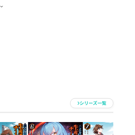
ンライン》で、クラン戦争へ挑むハ
ドラゴンに変化するわで、予想外
だひとつ！
でトラブルが発生していた――。
のですが」
どものVRMMOファンタジー!!
シリーズ一覧