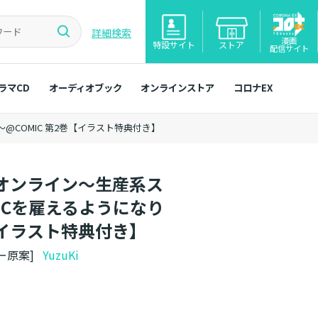
詳細検索
漫画
特設サイト
ストア
配信サイト
ラマCD
オーディオブック
オンラインストア
コロナEX
COMIC 第2巻【イラスト特典付き】
オンライン～生産系ス
PCを雇えるようになり
【イラスト特典付き】
ー原案]
YuzuKi