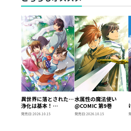
異世界に落とされた…
水属性の魔法使い
浄化は基本！
@COMIC 第9巻
@COMIC 第7巻
発売日:
2026.10.15
発売日:
2026.10.15