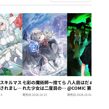
スキルマス
七彩の魔術師～捨てら
八人目はだぁれ？
されました
れた少女は二度目の人
@COMIC 第1巻
ル創造』で
生を妖精と歩む～
15
発売日:
2026.10.15
発売日:
2026.10.01
なりまし
@COMIC 第1巻
OMIC 第1