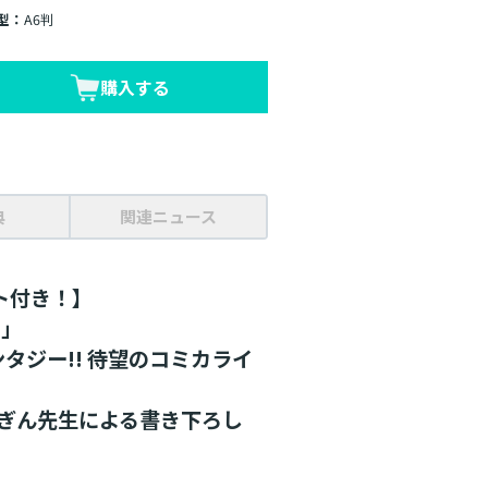
型：
A6判
購入する
典
関連ニュース
ト付き！】
!」
タジー!! 待望のコミカライ
んぎん先生による書き下ろし