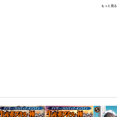
【あらすじ】
もっと見る
仮想現実《アナザー・フロンティア・オ
ヤトたち。
仲間のメイドは銃をぶっ放すわ、傭兵は
の強さに驚かされつつも目指すは優勝た
そんな中、ハヤトの元所属クラン《黒龍》
「ご主人様、口直しに肉料理が食べたい
「空気読め」
負けられない戦いがそこにある!! 訳あり