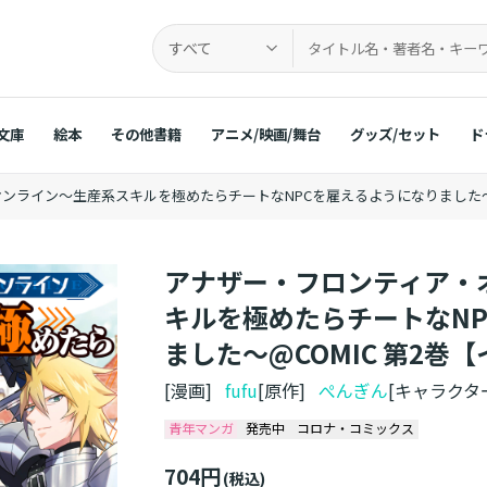
すべて
文庫
絵本
その他書籍
アニメ/映画/舞台
グッズ/セット
ド
ンライン～生産系スキルを極めたらチートなNPCを雇えるようになりました～@
アナザー・フロンティア・
キルを極めたらチートなN
ました～@COMIC 第2巻
[漫画]
fufu
[原作]
ぺんぎん
[キャラクタ
青年マンガ
発売中
コロナ・コミックス
704円
(税込)