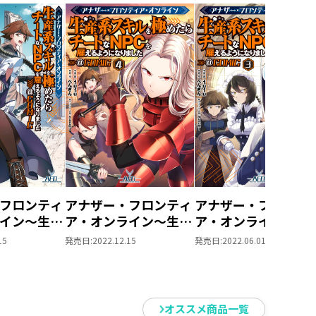
フロンティ
アナザー・フロンティ
アナザー・フロンテ
イン～生産
ア・オンライン～生産
ア・オンライン～生
極めたらチ
系スキルを極めたらチ
系スキルを極めたら
15
発売日:
2022.12.15
発売日:
2022.06.01
Cを雇えるよ
ートなNPCを雇えるよ
ートなNPCを雇える
した～
うになりました～
うになりました～
 第5巻【イラ
@COMIC 第4巻【イラ
@COMIC 第3巻【イ
き】
スト特典付き】
スト特典付き】
オススメ商品一覧