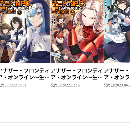
アナザー・フロンティ
アナザー・フロンティ
アナザー・
ア・オンライン～生産
ア・オンライン～生産
ア・オンラ
系スキルを極めたらチ
系スキルを極めたらチ
系スキルを
発売日:
2022.06.01
発売日:
2022.12.15
発売日:
2023.06.
ートなNPCを雇えるよ
ートなNPCを雇えるよ
ートなNP
うになりました～
うになりました～
うになりま
@COMIC 第3巻【イラ
@COMIC 第4巻【イラ
@COMIC
スト特典付き】
スト特典付き】
スト特典付