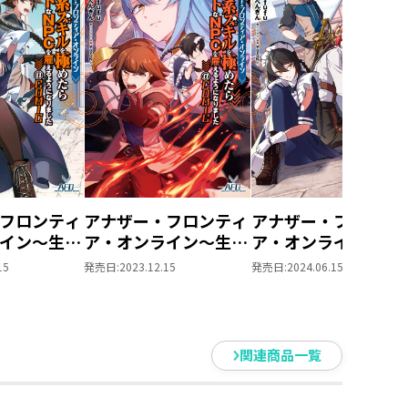
フロンティ
アナザー・フロンティ
アナザー・フロンテ
イン～生産
ア・オンライン～生産
ア・オンライン～生
極めたらチ
系スキルを極めたらチ
系スキルを極めたら
15
発売日:
2023.12.15
発売日:
2024.06.15
Cを雇えるよ
ートなNPCを雇えるよ
ートなNPCを雇える
した～
うになりました～
うになりました～＠
 第5巻【イラ
@COMIC 第6巻
COMIC 第7巻
き】
関連商品一覧