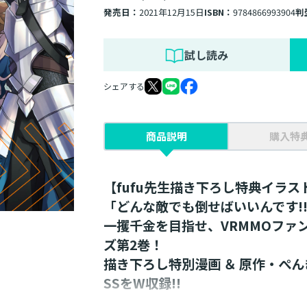
発売日：
2021年12月15日
ISBN：
9784866993904
判
試し読み
シェアする
商品説明
購入特
【fufu先生描き下ろし特典イラス
「どんな敵でも倒せばいいんです!
一攫千金を目指せ、VRMMOファン
ズ第2巻！
描き下ろし特別漫画 ＆ 原作・ぺ
SSをW収録!!