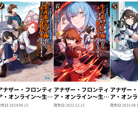
アナザー・フロンティ
アナザー・フロンティ
アナザー・
ア・オンライン～生産
ア・オンライン～生産
ア・オンラ
系スキルを極めたらチ
系スキルを極めたらチ
系スキルを
発売日:
2024.06.15
発売日:
2023.12.15
発売日:
2023.06.
ートなNPCを雇えるよ
ートなNPCを雇えるよ
ートなNP
うになりました～＠
うになりました～
うになりま
COMIC 第7巻
@COMIC 第6巻
@COMIC
スト特典付