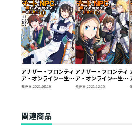
アナザー・フロンティ
アナザー・フロンティ
ア・オンライン～生産
ア・オンライン～生産
系スキルを極めたらチ
系スキルを極めたらチ
発売日:
2021.08.16
発売日:
2021.12.15
ートなNPCを雇えるよ
ートなNPCを雇えるよ
うになりました～
うになりました～
@COMIC 第1巻
@COMIC 第2巻【イラ
スト特典付き】
関連商品