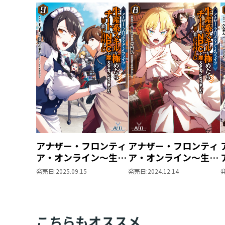
アナザー・フロンティ
アナザー・フロンティ
ア・オンライン～生産
ア・オンライン～生産
系スキルを極めたらチ
系スキルを極めたらチ
発売日:
2025.09.15
発売日:
2024.12.14
ートなNPCを雇えるよ
ートなNPCを雇えるよ
うになりました～＠
うになりました～
COMIC 第9巻
@COMIC 第8巻
こちらもオススメ