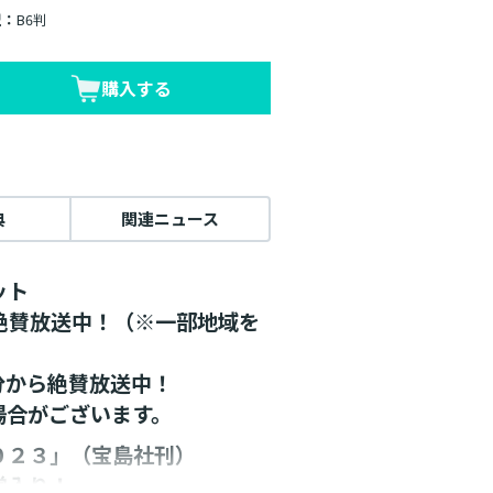
型：
B6判
購入する
典
関連ニュース
ット
メ絶賛放送中！（※一部地域を
5分から絶賛放送中！
場合がございます。
０２３」（宝島社刊）
堂入り！