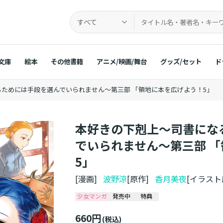
すべて
文庫
絵本
その他書籍
アニメ/映画/舞台
グッズ/セット
ド
ためには手段を選んでいられません～第三部 「領地に本を広げよう！5」
本好きの下剋上～司書にな
でいられません～第三部 
5」
[漫画]
波野涼
[原作]
香月美夜
[イラス
少女マンガ
発売中
特典
660円
(税込)