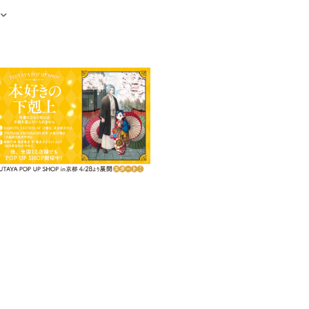
電子書籍を含む）
22』（宝島社刊）
三部コミカライズ第５弾！！
ローゼマイン。
にした孤児たちへの教育方針を固
仕事に励む。
？
抜ける！本を愛する全ての人に捧
！