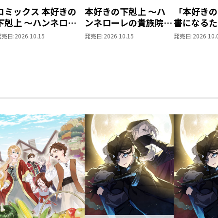
コミックス 本好きの
本好きの下剋上 ～ハ
「本好きの
下剋上 ～ハンネロー
ンネローレの貴族院五
書になるた
レの貴族院五年生～
年生～ 「恋してみた
を選んでい
発売日:
2026.10.15
発売日:
2026.10.15
発売日:
2026.10.
「恋してみたいお姫
いお姫様 2」
～ 領主の
様」 ジオラマコマア
Vol.8
クリルスタンド（1巻
4話）