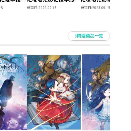
れません～
選んでいられません～
選んでいられません
15
発売日:
2023.02.15
発売日:
2023.09.15
領地に本を
第三部 「領地に本を
第三部 「領地に本を
5」
広げよう！6」
広げよう！7」
関連商品一覧