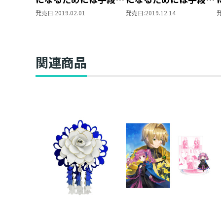
選んでいられません～
選んでいられません～
発売日:
2019.02.01
発売日:
2019.12.14
第三部 「領地に本を
第三部 「領地に本を
広げよう！1」
広げよう！2」
関連商品