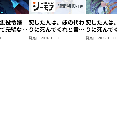
悪役令嬢
恋した人は、妹の代わ
恋した人は、妹の代
て完璧な悪
りに死んでくれと言っ
りに死んでくれと言
@COMIC
た。―妹と結婚した片
た。―妹と結婚した
01
発売日:
2026.10.01
発売日:
2026.10.01
思い相手がなぜ今さら
思い相手がなぜ今さ
私のもとに？と思った
私のもとに？と思っ
ら―@COMIC 第7巻
ら―@COMIC 第7巻
【シーモア限定描き下
ろしマンガ付き】