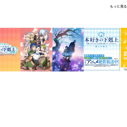
シリーズ累計８００万部突破！（
もっと見る
『このライトノベルがすごい！20
女性部門ランキング第１位！
単行本・ノベルズ部門第３位！
大人気ビブリア・ファンタジー第
ハッセの小神殿で孤児たちを引き取った
神殿と町での暮らしの違いを目の当たり
め、これまでどおり神殿長と孤児院長の
そんな時、ハッセの小神殿が襲撃されて――
領地に本を広げるため、一心不乱に駆け
げる、ビブリア・ファンタジー！ 第三部