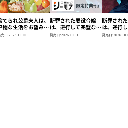
捨てられ公爵夫人は、
断罪された悪役令嬢
断罪された
平穏な生活をお望みの
は、逆行して完璧な悪
は、逆行し
ようです@COMIC 第3
女を目指す@COMIC
女を目指す
発売日:
2026.10.10
発売日:
2026.10.01
発売日:
2026.10.
巻
第9巻【シーモア限定
第9巻
描き下ろしマンガ付
き】