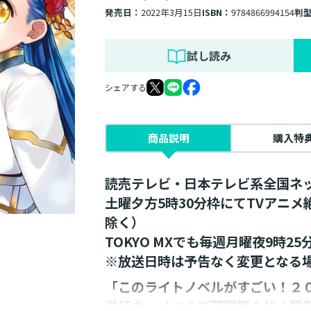
発売日：
2022年3月15日
ISBN：
9784866994154
判
試し読み
シェアする
商品説明
購入特
読売テレビ・日本テレビ系全国ネ
土曜夕方5時30分枠にてTVアニ
除く）
TOKYO MXでも毎週月曜夜9時2
※放送日時は予告なく変更となる
「このライトノベルがすごい！２
単行本・ノベルズ部門第１位！殿