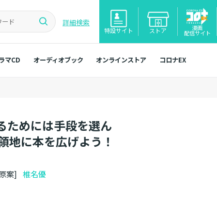
詳細検索
漫画
特設サイト
ストア
配信サイト
ラマCD
オーディオブック
オンラインストア
コロナEX
るためには手段を選ん
「領地に本を広げよう！
ト原案]
椎名優