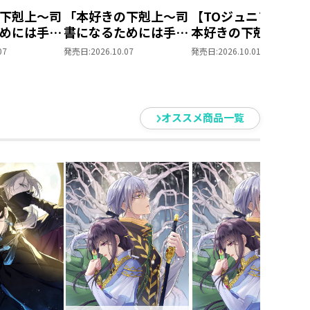
下剋上～司
「本好きの下剋上～司
【TOジュニア文庫】
めには手段
書になるためには手段
本好きの下剋上 第
られません
を選んでいられません
部 領主の養女１０
07
発売日:
2026.10.07
発売日:
2026.10.01
養女」DVD
～ 領主の養女」Blu-
ray BOXⅡ
オススメ商品一覧