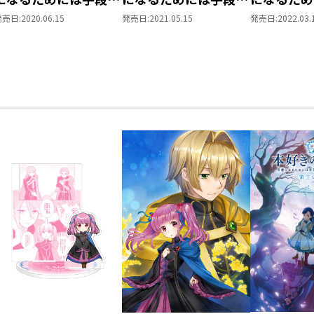
選んでいられません～
選んでいられません～
選んでいら
発売日:
2020.06.15
発売日:
2021.05.15
発売日:
2022.03.
第三部 「領地に本を
第三部 「領地に本を
第三部 「
広げよう！3」
広げよう！4」
広げよう！