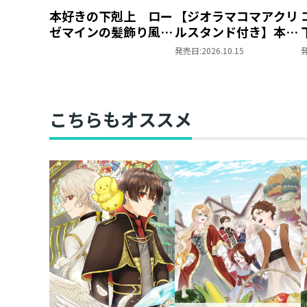
本好きの下剋上 ロー
【ジオラマコマアクリ
ゼマインの髪飾り風ブ
ルスタンド付き】本好
ローチ
きの下剋上 ～ハンネ
発売日:
2026.10.15
ローレの貴族院五年生
～ 「恋してみたいお
姫様 2」（コミック
ス）
こちらもオススメ