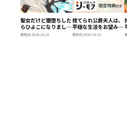
聖女だけど闇堕ちした
捨てられ公爵夫人は、
らひよこになりまし
平穏な生活をお望みの
た！@COMIC 第4巻
ようです@COMIC 第3
発売日:
2026.10.10
発売日:
2026.10.10
巻【シーモア限定描き
下ろしマンガ付き】