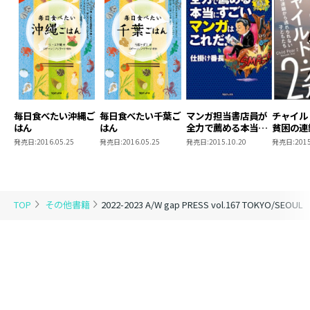
毎日食べたい沖縄ご
毎日食べたい千葉ご
マンガ担当書店員が
チャイル
はん
はん
全力で薦める本当に
貧困の連
すごいマンガはこれ
られない
発売日:
2016.05.25
発売日:
2016.05.25
発売日:
2015.10.20
発売日:
2015
だ！
TOP
その他書籍
2022-2023 A/W gap PRESS vol.167 TOKYO/SEOUL