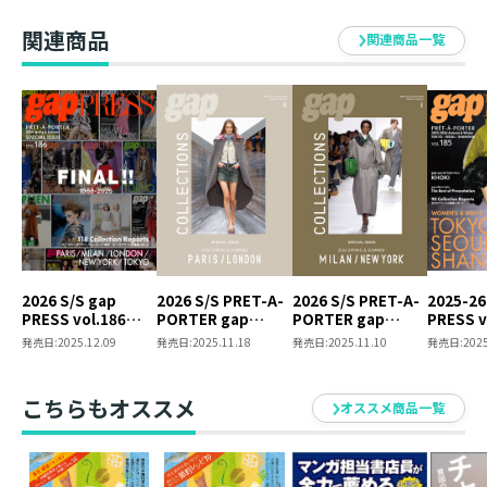
関連商品
関連商品一覧
2026 S/S gap
2026 S/S PRET-A-
2026 S/S PRET-A-
2025-26
PRESS vol.186
PORTER gap
PORTER gap
PRESS v
PARIS / MILAN /
COLLECTIONS
COLLECTIONS
TOKYO /
発売日:
2025.12.09
発売日:
2025.11.18
発売日:
2025.11.10
発売日:
2025
LONDON / NEW
PARIS / LONDON
MILAN / NEW YORK
SHANGH
YORK / TOKYO
SPECIAL ISSUE
SPECIAL ISSUE
SPECIAL ISSUE
こちらもオススメ
オススメ商品一覧