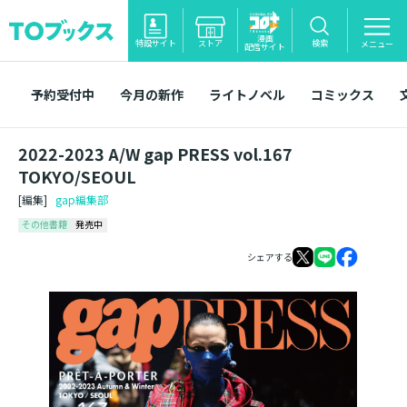
漫画
特設サイト
ストア
検索
メニュー
配信サイト
予約受付中
今月の新作
ライトノベル
コミックス
2022-2023 A/W gap PRESS vol.167
TOKYO/SEOUL
[編集]
gap編集部
その他書籍
発売中
シェアする