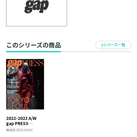
【内容】
世界のトップブランドのファッション情報を発信するコ
レクションマガジン。気鋭の新進デザイナーから伝統あ
る老舗メゾンまで、いま話題のブランドが発表する最新
のクリエーションを鮮明なビジュアルでご紹介します！
このシリーズの商品
シリーズ一覧
2022-2023 A/W
gap PRESS
vol.167
発売日:
2022.06.02
TOKYO/SEOUL