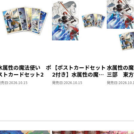
水属性の魔法使い ポ
【ポストカードセット
水属性の魔
ストカードセット2
2付き】水属性の魔法
三部 東
使い 第三部 東方諸
同時発売ま
発売日:
2026.10.15
発売日:
2026.10.15
発売日:
2026.10.
国編8
ット