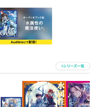
性の魔法使いⅣ」を収録！
刊)
肩の荷が下りた涼。王子の水魔法
セーラと合流し、ほくほくとスイ
自治庁を一緒に訪問したりと距離
日、神殿地下から魔物の大群が出
ベルの前で、空から降ってき
事態が次々と発生する中、仲間を
クデビルが迫りーー「僕の大事な
超高圧水流【ウォータージェッ
シリーズ一覧
弾！