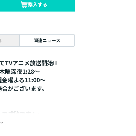
購入する
典
関連ニュース
にてTVアニメ放送開始!!
木曜深夜1:28～
週金曜よる11:00～
場合がございます。
】で成敗です！」
迎え撃つ！
・第4弾！