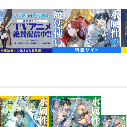
2万字超の書き下ろし外伝「火属
コミックス1巻と同月刊行！(3/15
ウィリー王子の護衛依頼を完遂し、一つ
の師匠ポジションまでゲットした彼は、
ーツの食べ歩きに興じていた。エルフの
を縮めていく二人だったが、別行動の翌
現！ 更には、原因究明に努める涼とア
た"島"が王城に突き刺さる事態に。異常
守ろうと奮闘するセーラにも強敵・アー
人を傷つけてタダで済むとでも？」
王国へと牙をむいた敵国の策謀を、涼が
ト】で迎え撃つ！
最強水魔法使いの気ままな冒険譚・第4
著者について
●久宝 忠／Tadashi Kubou
九州在住。