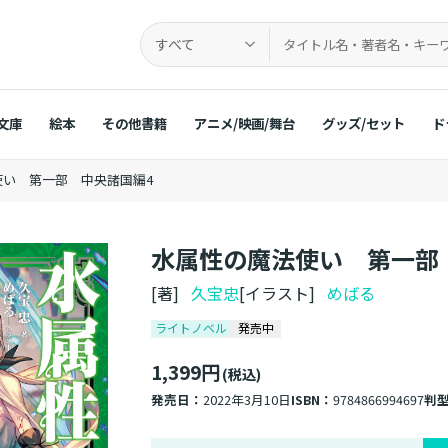
すべて
文庫
絵本
その他書籍
アニメ/映画/舞台
グッズ/セット
ド
使い 第一部 中央諸国編4
水属性の魔法使い 第一部
[著]
久宝忠
[イラスト]
めばる
ライトノベル
発売中
1,399円
(税込)
発売日：
2022年3月10日
ISBN：
9784866994697
判