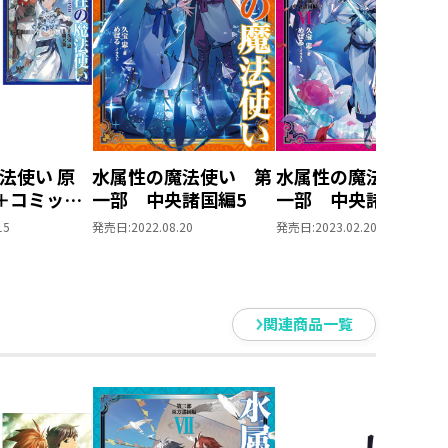
コンサル、学校の先生、社長さん
み重ねてきました。
動き回り、筆者が右往左往しながら
法使い 原
水属性の魔法使い 第
水属性の魔法使い 
います。
＋コミック
一部 中央諸国編5
一部 中央諸国編6
冊セット【特
15
発売日:
2022.08.20
発売日:
2023.02.20
】
関連商品一覧