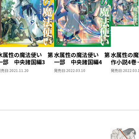
早稲田大学第一文学部を卒業後、外資系
（現職）と、少し変わったキャリアを積
本作品は、キャラクターが好きなように
書き上げられています……。
●めばる／mebaru
めばると申します。
水属性の魔法使い 第
水属性の魔法使い 第
水属性の魔
ゲームや小説のイラストのお仕事をして
一部 中央諸国編3
一部 中央諸国編4
作小説4巻
青色が好き。
ス1巻 ２
Twitter @mebarunrun
発売日:
2021.11.20
発売日:
2022.03.10
発売日:
2022.03.
典SS付き
pixiv 2808753