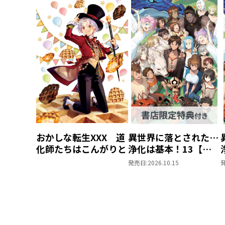
おかしな転生XXX 道
異世界に落とされた…
化師たちはこんがりと
浄化は基本！13【ピ
ッコマ限定SS付き】
発売日:
2026.10.15