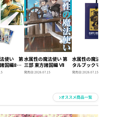
法使い 第
水属性の魔法使い 第
水属性の魔法使い 
方諸国編8
三部 東方諸国編 Ⅶ
タルブックマーク
とめ買いセ
15
発売日:
2026.07.15
発売日:
2026.07.15
オススメ商品一覧