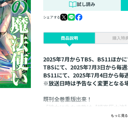
試し読み
シェアする
商品説明
購入特
2025年7月からTBS、BS11ほか
TBSにて、2025年7月3日から毎週
BS11にて、2025年7月4日から毎
※放送日時は予告なく変更となる
既刊全巻重版出来！
「彼女に仇なす敵は【超高圧水流
王国へと牙をむいた敵国の策謀を
もっと見る
最強水魔法使いの気ままな冒険譚