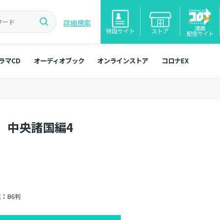
詳細検索
漫画
特設サイト
ストア
配信サイト
ラマCD
オーディオブック
オンラインストア
コロナEX
 中央諸国編4
型：
B6判