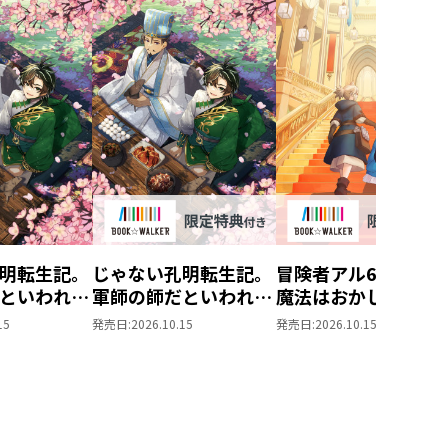
明転生記。
じゃない孔明転生記。
冒険者アル6 あいつ
といわれま
軍師の師だといわれま
魔法はおかしい
しても
【BOOK☆WALKER
15
発売日:
2026.10.15
発売日:
2026.10.15
5【BOOK☆WALKER
限定書き下ろしSS付
限定書き下ろしSS付
き】
き】