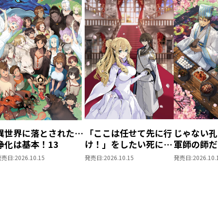
異世界に落とされた…
「ここは任せて先に行
じゃない孔
浄化は基本！13
け！」をしたい死にた
軍師の師だ
がりの望まぬ宇宙下剋
しても5
発売日:
2026.10.15
発売日:
2026.10.15
発売日:
2026.10.
上6