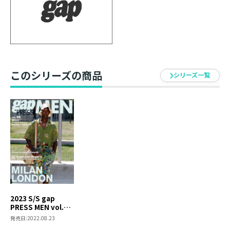
年2回、ミラノ・パリ・ロンドンで開催されるメンズコ
レクションの全貌をいち早く発信！今話題のブランドを
完全レポートします。こだわりの伝統的スタイルから若
手デザイナーの実験的アプローチまで、これを見ればメ
ンズファッションのすべてが分かる。今、メンズシーン
このシリーズの商品
シリーズ一覧
が面白い！
2023 S/S gap
PRESS MEN vol.68
MILAN/LONDON
発売日:
2022.08.23