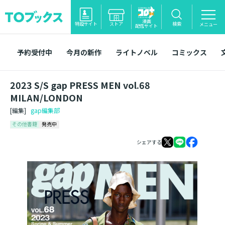
漫画
特設サイト
ストア
検索
メニュー
配信サイト
予約受付中
今月の新作
ライトノベル
コミックス
2023 S/S gap PRESS MEN vol.68
MILAN/LONDON
[編集]
gap編集部
その他書籍
発売中
シェアする