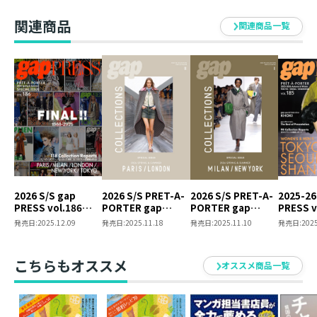
関連商品
関連商品一覧
2026 S/S gap
2026 S/S PRET-A-
2026 S/S PRET-A-
2025-26
PRESS vol.186
PORTER gap
PORTER gap
PRESS v
PARIS / MILAN /
COLLECTIONS
COLLECTIONS
TOKYO /
発売日:
2025.12.09
発売日:
2025.11.18
発売日:
2025.11.10
発売日:
2025
LONDON / NEW
PARIS / LONDON
MILAN / NEW YORK
SHANGH
YORK / TOKYO
SPECIAL ISSUE
SPECIAL ISSUE
SPECIAL ISSUE
こちらもオススメ
オススメ商品一覧