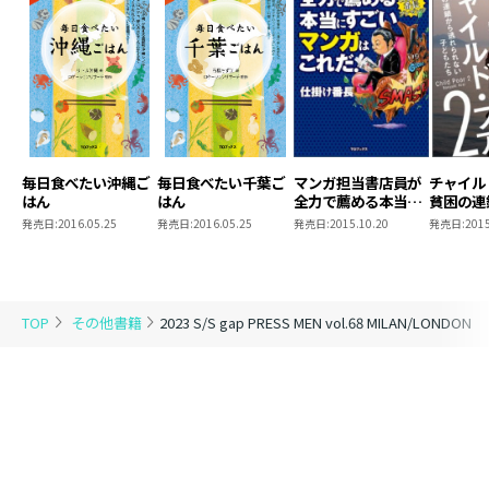
毎日食べたい沖縄ご
毎日食べたい千葉ご
マンガ担当書店員が
チャイル
はん
はん
全力で薦める本当に
貧困の連
すごいマンガはこれ
られない
発売日:
2016.05.25
発売日:
2016.05.25
発売日:
2015.10.20
発売日:
2015
だ！
TOP
その他書籍
2023 S/S gap PRESS MEN vol.68 MILAN/LONDON