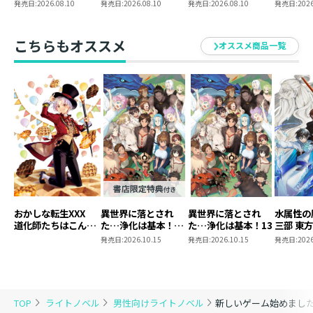
のに最強です？～13
のに最強です？～
イルセット
クリルス
発売日:
2026.08.10
発売日:
2026.08.10
発売日:
2026.08.10
発売日:
2026
13 まとめ買いセッ
ト
こちらもオススメ
オススメ商品一覧
おかしな転生XXX
異世界に落とされ
異世界に落とされ
水属性の
道化師たちはこんが
た…浄化は基本！
た…浄化は基本！13
三部 東
りと
13【ピッコマ限定
発売日:
2026.10.15
発売日:
2026.10.15
発売日:
2026
SS付き】
TOP
ライトノベル
男性向けライトノベル
新しいゲーム始めまし