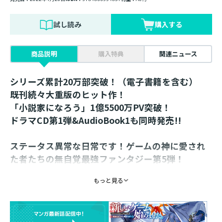
試し読み
購入する
商品説明
購入特典
関連ニュース
シリーズ累計20万部突破！（電子書籍を含む）
既刊続々大重版のヒット作！
「小説家になろう」1億5500万PV突破！
ドラマCD第1弾&AudioBook1も同時発売!!
ステータス異常な日常です！ゲームの神に愛され
た者たちの無自覚最強ファンタジー第5弾！
書き下ろし番外編4本収録！
もっと見る
【あらすじ】
VRMMO「異世界」で仲間と気ままに冒険するホムラは、