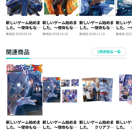
じゃがいもが一番うかれているぞ！
●塩部縁
新しいゲーム始めま
新しいゲーム始めま
新しいゲーム始めま
新しいゲ
5巻、ドラマCD、オーディオブックにグッズ……
した。～使命もない
した。～使命もない
した。～使命もない
した。～
めでたいことがいっぱいなので
のに最強です？～
のに最強です？～2
のに最強です？～3
のに最強
発売日:
2018.04.10
発売日:
2018.10.10
発売日:
2020.11.10
発売日:
2022
表紙は楽しげで賑やかにしたい！ とお願いして
雑貨屋開店準備中の絵にさせていただきました。
関連商品
関連商品一覧
ホムラさんは大部分が隠れてしまうので
いつもの初期装備という少しレアな絵。
挿絵でも七変化みたいになっているので
いろんなホムラさんをお楽しみいただけます。
新しいゲーム始めま
新しいゲーム始めま
新しいゲーム始めま
新しいゲ
した。～使命もない
した。～使命もない
した。 クリアファ
した。 