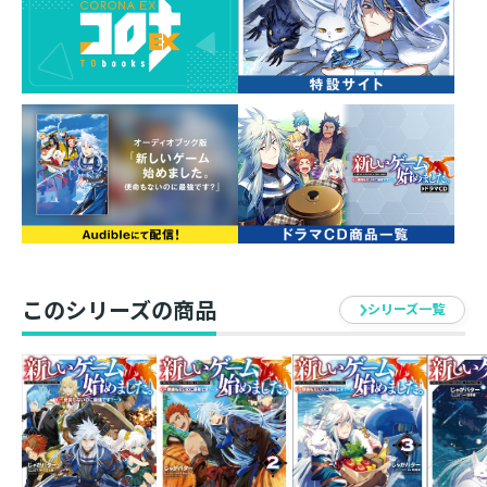
店舗探しに勤しんでいた。ギルドのごり押しで、なぜか
雑貨屋を出店することになったのだ。社会見学中の竜人
【ドラゴニュート】やかつて助けた獣人の子どもたち、
謎の冒険者と一緒に店を営業していくことに。みんなに
ご飯をふるまいながら、のんびりとお店を始めたはずが――
まさかの大繁盛！？ 生産缶詰で生産スキルを取得！
さらに「ありえない」ステータスで、新たな称号を引き
寄せていき――？ 戦闘も生産も全てが規格外！ 「ステー
タス異常な日常です！」ゲームの神に愛された者たちの
無自覚最強ファンタジー第5弾！
このシリーズの商品
シリーズ一覧
著者について
●じゃがバター
前回、某所で作者コメントの罠に……っ！
今回は何を書いても大丈夫。なぜならもう
公開しているから！
ドラマCD、本当に声優さんが豪華なんです
よ……っ！Audio Bookもグッズも楽しみ！