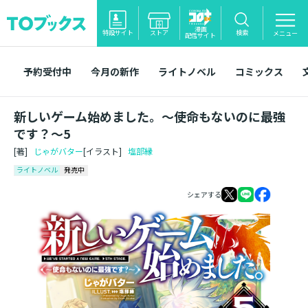
漫画
特設サイト
ストア
検索
メニュー
配信サイト
予約受付中
今月の新作
ライトノベル
コミックス
新しいゲーム始めました。～使命もないのに最強
です？～5
[著]
じゃがバター
[イラスト]
塩部縁
ライトノベル
発売中
シェアする