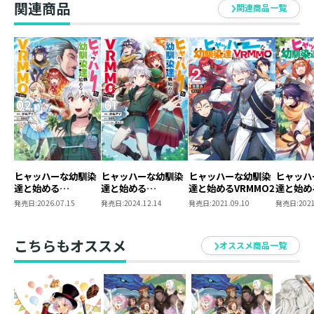
関連商品
来てるか不安になる今日この頃。
関連商品一覧
だってあいつらこっちが１出力する間に10も20も積み上
げるんだもの。
P.S.
リーシャ……。
ついに表紙に入れてよかったね……。
ヒャッハーな幼馴染
ヒャッハーな幼馴染
ヒャッハーな幼馴染
ヒャッハ
達と始める
達と始める
達と始めるVRMMO2
達と始め
VRMMO@COMIC 第
VRMMO@COMIC 第
発売日:
2026.07.15
発売日:
2024.12.14
発売日:
2021.09.10
発売日:
2021
2巻
1巻
こちらもオススメ
オススメ商品一覧