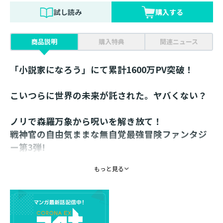
試し読み
購入する
商品説明
購入特典
関連ニュース
「小説家になろう」にて累計1600万PV突破！
こいつらに世界の未来が託された。ヤバくない？
ノリで森羅万象から呪いを解き放て！
戦神官の自由気ままな無自覚最強冒険ファンタジ
ー第3弾!
【あらすじ】
もっと見る
「お前さんしかいない。どうか呪蛇を討ち滅ばしてくれ!
」
イベントで見事1位になったトーカに、シークレットク