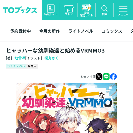
漫画
特設サイト
ストア
検索
メニュー
配信サイト
予約受付中
今月の新作
ライトノベル
コミックス
ヒャッハーな幼馴染達と始めるVRMMO3
[著]
地雷酒
[イラスト]
榎丸さく
ライトノベル
発売中
シェアする