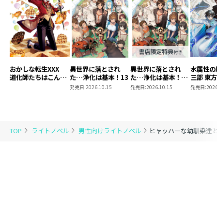
おかしな転生XXX
異世界に落とされ
異世界に落とされ
水属性の
道化師たちはこんが
た…浄化は基本！13
た…浄化は基本！
三部 東
りと
13【ピッコマ限定
発売日:
2026.10.15
発売日:
2026.10.15
発売日:
2026
SS付き】
TOP
ライトノベル
男性向けライトノベル
ヒャッハーな幼馴染達と