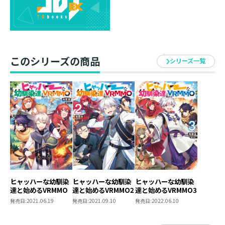
エストの依頼がきた。
トラブルどんと来いのトーカは、二つ返事で森へ乗り込
むがーー
そこは、黒い霧が充満する甚大なデバフが付与されるス
テージだった。
このシリーズの商品
視界も最悪のなか襲いくる漆黒の大蛇。次々と飛んでく
シリーズ一覧
る毒液。
極太の尾で激しく吹っ飛ばされるばかりか、
得意の攻撃まで全て無効化される始末で!?
過去最大難度のクエストに、さすがのトーカも絶望する
と思われたが、
彼は何故か最高潮の笑みを浮かべていて……?
(やっと、やりたい放題できるぞ……! )
戦神官の自由気ままな無自覚最強ファンタジー第3弾！
ヒャッハーな幼馴染
ヒャッハーな幼馴染
ヒャッハーな幼馴染
達と始めるVRMMO
達と始めるVRMMO2
達と始めるVRMMO3
著者について
発売日:
2021.06.19
発売日:
2021.09.10
発売日:
2022.06.10
●地雷酒
作者の脳内で暴れ回るヒャッハーを余すことなく出力出