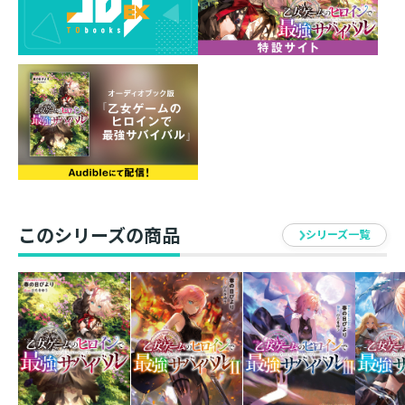
王女エレーナの護衛であった。
今や何者にも屈しない“力”を身につけた彼女は、決意す
る。
あの日の盟友【とも】との誓いを果たす、そして今度こ
そ運命【シナリオ】をぶち壊すと――！
王家の力を削がんとする貴族派による誘拐事件、王国を
混乱させるべく蠢動する魔族の襲撃。さらにはその裏に
ちらつく因縁の相手、グレイブの影。
様々な思惑が交錯する“乙女ゲーム”の舞台で、最強主人
公【ヒロイン】の熾烈な戦いの幕が今、上がる！
「あなたは、私が護る！」 壮絶＆爽快な異世界バトル
このシリーズの商品
シリーズ一覧
ファンタジー第５巻！
著者について
●春の日びより
ついに第二部『学園編』！（学園が舞台とは言っていな
い）がはじまります！
そして、ひたきゆう先生も絵柄の雰囲気を変えて心機一