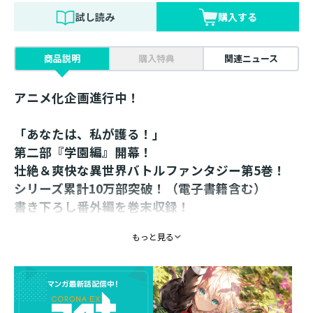
試し読み
購入する
商品説明
購入特典
関連ニュース
アニメ化企画進行中！
「あなたは、私が護る！」
第二部『学園編』開幕！
壮絶＆爽快な異世界バトルファンタジー第5巻！
シリーズ累計10万部突破！（電子書籍含む）
書き下ろし番外編を巻末収録！
コミックス２巻も好評発売中！
もっと見る
【あらすじ】
迷宮での死闘を潜り抜けたのも束の間、アリアのもとに
新たな依頼が舞い込む。それは、王立魔術学園での第一