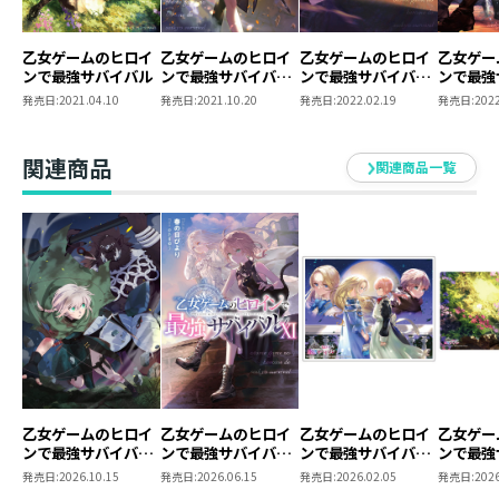
転の新章です！
すごくきれい（語彙消滅）です。
乙女ゲームのヒロイ
乙女ゲームのヒロイ
乙女ゲームのヒロイ
乙女ゲー
コミカライズも雰囲気が違いますので、そちらでもお楽
ンで最強サバイバル
ンで最強サバイバル
ンで最強サバイバル
ンで最強
しみくださいね。
2
3
4
発売日:
2021.04.10
発売日:
2021.10.20
発売日:
2022.02.19
発売日:
2022
●ひたきゆう
関連商品
関連商品一覧
今回エレーナの志に射抜かれました。
ますますかっこよく成長していくエレーナにドキドキし
ています。
私生活では、最近雷おこしを食べたんですが、美味しす
ぎてこんなに美味しかったっけ!? となりました。
大人になってから良さを知るものって多いです……。
乙女ゲームのヒロイ
乙女ゲームのヒロイ
乙女ゲームのヒロイ
乙女ゲー
ンで最強サバイバル
ンで最強サバイバル
ンで最強サバイバ
ンで最強
@COMIC 第9巻
11
ル アクリルパネル
ル ラバ
発売日:
2026.10.15
発売日:
2026.06.15
発売日:
2026.02.05
発売日:
2026