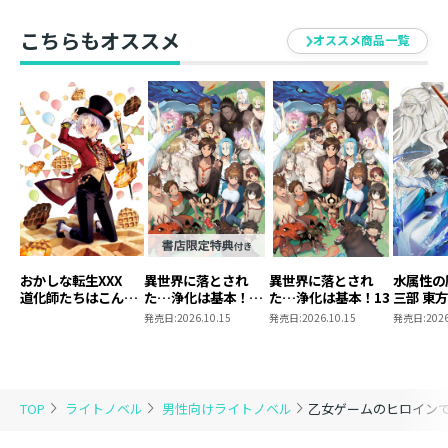
こちらもオススメ
オススメ商品一覧
おかしな転生XXX
異世界に落とされ
異世界に落とされ
水属性の
道化師たちはこんが
た…浄化は基本！
た…浄化は基本！13
三部 東
りと
13【ピッコマ限定
発売日:
2026.10.15
発売日:
2026.10.15
発売日:
2026
SS付き】
TOP
ライトノベル
男性向けライトノベル
乙女ゲームのヒロインで