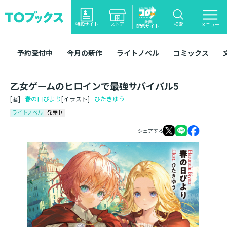
漫画
特設サイト
ストア
検索
メニュー
配信サイト
予約受付中
今月の新作
ライトノベル
コミックス
乙女ゲームのヒロインで最強サバイバル5
[著]
春の日びより
[イラスト]
ひたきゆう
ライトノベル
発売中
シェアする