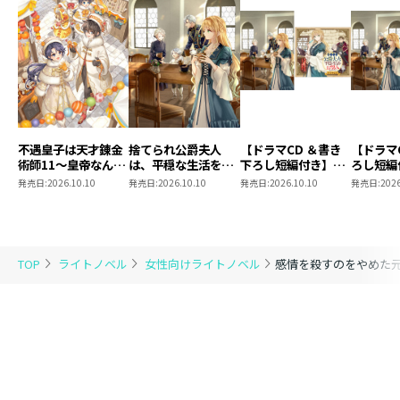
不遇皇子は天才錬金
捨てられ公爵夫人
【ドラマCD ＆書き
【ドラマ
術師11～皇帝なんて
は、平穏な生活をお
下ろし短編付き】捨
ろし短編
柄じゃないので弟妹
望みのようです5
てられ公爵夫人は、
られ公爵
発売日:
2026.10.10
発売日:
2026.10.10
発売日:
2026.10.10
発売日:
2026
を可愛がりたい～
平穏な生活をお望み
穏な生活
のようです5【著：
ようです
カレヤタミエ 直筆
サイン本】
TOP
ライトノベル
女性向けライトノベル
感情を殺すのをやめた