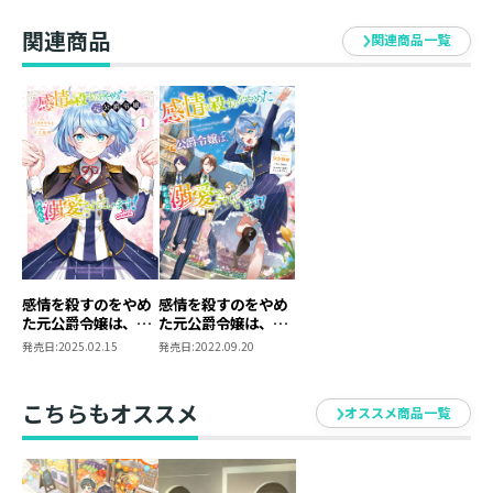
●nima
男性陣のアプローチの仕方が様々ですが、
関連商品
関連商品一覧
ルドフィルの手作りお菓子が気になります…！
2巻もブレンダを中心に色んな表情を描かせていただき
ましたので、
イラストも一緒により楽しんでいただけたら幸いです！
感情を殺すのをやめ
感情を殺すのをやめ
た元公爵令嬢は、み
た元公爵令嬢は、み
んなに溺愛されてい
んなに溺愛されてい
発売日:
2025.02.15
発売日:
2022.09.20
ます! @COMIC 第1
ます！
巻
こちらもオススメ
オススメ商品一覧