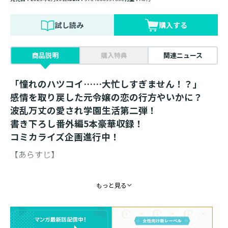
試し読み
購入する
商品説明
購入特典
関連ニュース
「憧れのハツコイ……大忙しすぎません！？」
感情を取り戻した元令嬢の恋の行方やいかに？
波乱万丈の愛され学園生活第二弾！
書き下ろし番外編5本豪華収録！
コミカライズ企画進行中！
【あらすじ】
期末テストが終わり、皆がざわつく夏休み前。ブレンダ
もっと見る
は、好きな人アレクシス殿下に会えなくなる寂しさを必
死に頭から振り払っていた。重度の恋患いを抑えて、寮
の一室で立てているのは夏の勉強計画。課題を前に気合
を入れ直したのに、周囲に誘われるがままに頷いていた