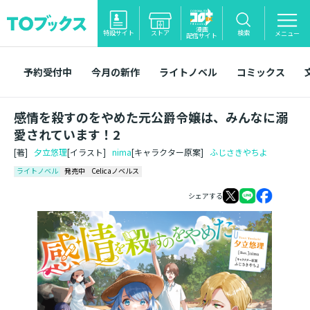
漫画
特設サイト
ストア
検索
メニュー
配信サイト
予約受付中
今月の新作
ライトノベル
コミックス
感情を殺すのをやめた元公爵令嬢は、みんなに溺
愛されています！2
[著]
夕立悠理
[イラスト]
nima
[キャラクター原案]
ふじさきやちよ
ライトノベル
発売中
Celicaノベルス
シェアする