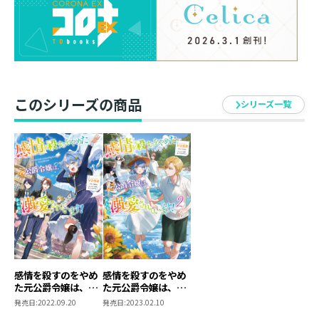
ら予定がてんこ盛りに！ 憧れの天文塔への職場見学や
親友とのお泊りに、生徒会メンバーでの合宿。もしかし
たら殿下にも会えるかもと期待に胸を高鳴らせている
中、突然訪ねてきた兄に家に戻っておいでと言われる。
実家に戻ったら殿下とも離れてしまうと即座に思うがー
ーその恋心には一つの秘密【まほう】が隠されてい
このシリーズの商品
シリーズ一覧
て……？「憧れのハツコイ……心が忙しすぎませ
ん！？」 感情を取り戻した元令嬢の恋の行方やいか
に？ 波乱万丈の愛され学園生活第二弾！
著者について
●夕立悠里
番外編で登場人物たちの様々な考え方や行動が書けてと
ても楽しかったです！
今巻で一番書くのが難しかったのはルドフィル視点でし
感情を殺すのをやめ
感情を殺すのをやめ
た元公爵令嬢は、み
た元公爵令嬢は、み
た。
んなに溺愛されてい
んなに溺愛されてい
発売日:
2022.09.20
発売日:
2023.02.10
ます！
ます！2