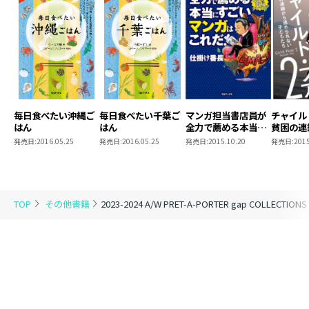
毎日食べたい沖縄ご
毎日食べたい千葉ご
マンガ担当書店員が
チャイル
はん
はん
全力で薦める本当に
貧困の連
すごいマンガはこれ
られない
発売日:
2016.05.25
発売日:
2016.05.25
発売日:
2015.10.20
発売日:
2015
だ！
TOP
その他書籍
2023-2024 A/W PRET-A-PORTER gap COLLECTIONS 