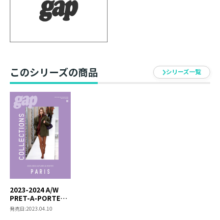
【内容】
年2回、世界各都市で開催される最も華麗なるファッシ
ョンの祭典プレタポルテ・コレクションを徹底取材。ニ
ューヨーク・ロンドン・ミラノ・パリ・ソウル・東京で
発表された注目ブランドの最新コレクションを一挙掲載
このシリーズの商品
シリーズ一覧
し、世界に発信します。驚異の情報量とクオリティの高
いビジュアルで、気鋭のクリエイターたちの感性をあま
すところなく再現！ 最先端のクリエィティビティを披露
するとともに、ブランドの軌跡やモードを知る手がかり
として、ファッションの歴史と未来に貢献するコレクシ
ョン情報誌です。
2023-2024 A/W
PRET-A-PORTER
gap
発売日:
2023.04.10
COLLECTIONS