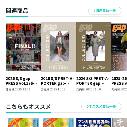
PARIS
関連商品
関連商品一覧
2026 S/S gap
2026 S/S PRET-A-
2026 S/S PRET-A-
2025-26
PRESS vol.186
PORTER gap
PORTER gap
PRESS v
PARIS / MILAN /
COLLECTIONS
COLLECTIONS
TOKYO /
発売日:
2025.12.09
発売日:
2025.11.18
発売日:
2025.11.10
発売日:
2025
LONDON / NEW
PARIS / LONDON
MILAN / NEW YORK
SHANGH
YORK / TOKYO
SPECIAL ISSUE
SPECIAL ISSUE
SPECIAL ISSUE
こちらもオススメ
オススメ商品一覧