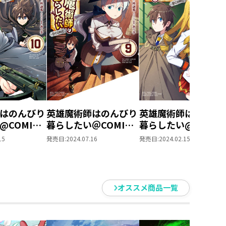
はのんびり
英雄魔術師はのんびり
英雄魔術師はのんび
@COMIC
暮らしたい＠COMIC
暮らしたい@COMIC
第9巻
第8巻
15
発売日:
2024.07.16
発売日:
2024.02.15
オススメ商品一覧