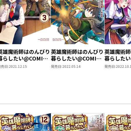
英雄魔術師はのんびり
英雄魔術師はのんびり
英雄魔術師
暮らしたい@COMIC
暮らしたい@COMIC
暮らしたい
第3巻
第4巻
第5巻【描
発売日:
2021.12.15
発売日:
2022.05.14
発売日:
2022.10.
画特典付き