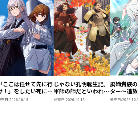
「ここは任せて先に行
じゃない孔明転生記。
廃嫡貴族の
け！」をしたい死にた
軍師の師だといわれま
ター～追放
がりの望まぬ宇宙下剋
しても@COMIC 第3巻
が、『スキ
発売日:
2026.10.15
発売日:
2026.10.15
発売日:
2026.10.
上@COMIC 第4巻
世界最強に
た！？～@C
巻