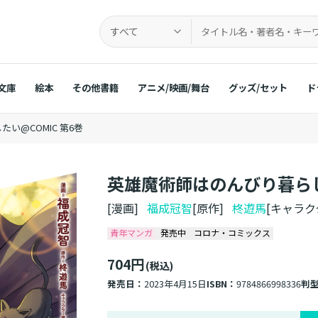
すべて
文庫
絵本
その他書籍
アニメ/映画/舞台
グッズ/セット
ド
い@COMIC 第6巻
英雄魔術師はのんびり暮らした
[漫画]
福成冠智
[原作]
柊遊馬
[キャラ
青年マンガ
発売中
コロナ・コミックス
704円
(税込)
発売日：
2023年4月15日
ISBN：
9784866998336
判