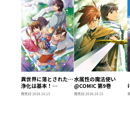
異世界に落とされた…
水属性の魔法使い
浄化は基本！
@COMIC 第9巻
@COMIC 第7巻
発売日:
2026.10.15
発売日:
2026.10.15