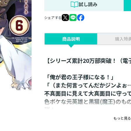
試し読み
シェアする
商品説明
購入特
【シリーズ累計20万部突破！（電
「俺が君の王子様になる！」
「（また何言ってんだかジンよぉ
不真面目に見えて大真面目に守っ
色ボケな元英雄と黒猫(魔王)のも
弾！
もっと見る
原作・柊遊馬先生による書き下ろしS