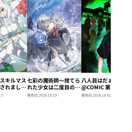
スキルマス
七彩の魔術師～捨てら
八人目はだぁれ？
されました
れた少女は二度目の人
@COMIC 第1巻
ル創造』で
生を妖精と歩む～
15
発売日:
2026.10.15
発売日:
2026.10.01
なりまし
@COMIC 第1巻
OMIC 第1