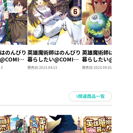
はのんびり
英雄魔術師はのんびり
英雄魔術師はのんび
@COMIC
暮らしたい@COMIC
暮らしたい@COMIC
き下ろし漫
第6巻
第7巻【描き下ろし
15
発売日:
2023.04.15
発売日:
2023.09.01
】
画特典付き】
関連商品一覧