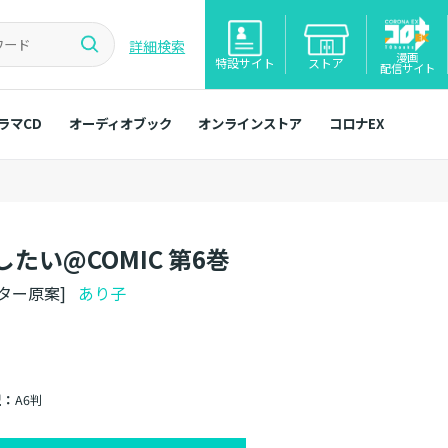
詳細検索
漫画
特設サイト
ストア
配信サイト
ラマCD
オーディオブック
オンラインストア
コロナEX
い@COMIC 第6巻
クター原案]
あり子
型：
A6判