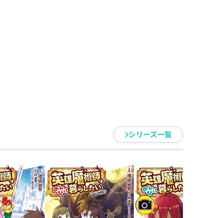
装王女アーリィーの護衛を継続
た彼は、アーリィーの後押しもあ
。
れつつも、目には目を！ 歯には
代人ならではの駆除知識で討伐を
魔の手が迫っていた!?
シリーズ一覧
」
ます！
り・ファンタジー第６弾！