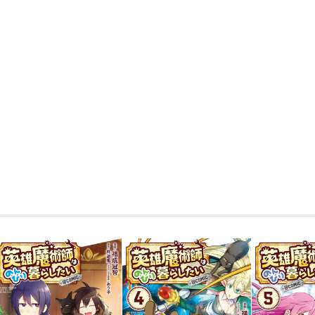
W収録！！
【あらすじ】
元英雄ジンと相棒の黒猫（？）ベルは男
中！
最中、ギルドから緊急の呼び出しを受け
り、魔物に襲われた村を助けに急行する
新種の魔獣に仲間ヴィスタと共に翻弄さ
歯を！ といわんばかりの魔物召喚、現
成功させる。
だが、一方で護衛対象のアーリィーへ敵の
帰還早々に怯える彼女に対してジンは――。
「俺が君の王子様になる！」
「（また何言ってんだかジンよぉ……）
不真面目に見えて大真面目に守ってみせ
色ボケな元英雄と黒猫(魔王)のものづく