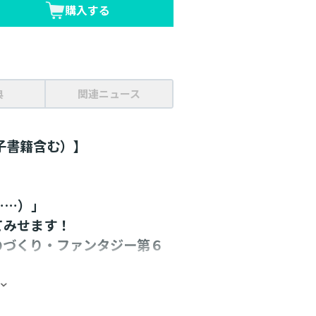
購入する
典
関連ニュース
子書籍含む）】
……）」
てみせます！
のづくり・ファンタジー第６
S & 描き下ろし特別漫画を