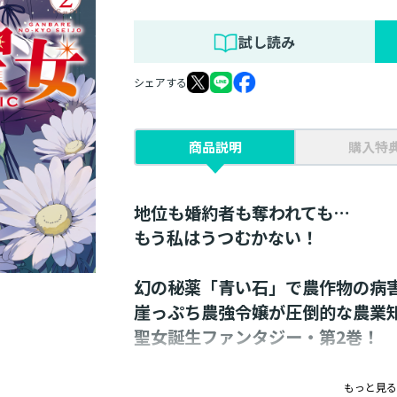
試し読み
シェアする
商品説明
購入特
地位も婚約者も奪われても…
もう私はうつむかない！
幻の秘薬「青い石」で農作物の病害
崖っぷち農強令嬢が圧倒的な農業
聖女誕生ファンタジー・第2巻！
【あらすじ】
もっと見る