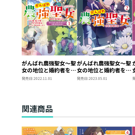
がんばれ農強聖女～聖
がんばれ農強聖女～聖
女の地位と婚約者を奪
女の地位と婚約者を奪
われた令嬢の農業革命
われた令嬢の農業革命
発売日:
2022.11.01
発売日:
2023.05.01
日誌～@COMIC 第1巻
日誌～@COMIC 第2巻
関連商品