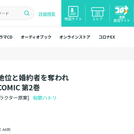
詳細検索
漫画
特設サイト
ストア
配信サイト
ラマCD
オーディオブック
オンラインストア
コロナEX
地位と婚約者を奪われ
MIC 第2巻
ャラクター原案]
匈歌ハトリ
：
A6判