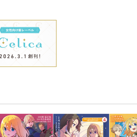
公爵令嬢であるアリシアは、辺境伯の子
者候補となることに。
しかし嫁ぎ先のハノーヴァー領は農作が
業知識で、領地を再建してほしい」と依
村の農作物を襲う病害を食い止めるべく
鉱山へ向かったアリシア一行だが、ついに「
一方、アリシアから聖女候補の地位を奪
目を軽んじていた。
とある領地に雨乞いの儀式を執り行うと、
泥まみれの令嬢が、農業で国を救う聖女