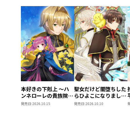
本好きの下剋上 ～ハ
聖女だけど闇堕ちした
ンネローレの貴族院五
らひよこになりまし
年生～ 「恋してみた
た！@COMIC 第4巻
発売日:
2026.10.15
発売日:
2026.10.10
いお姫様 2」