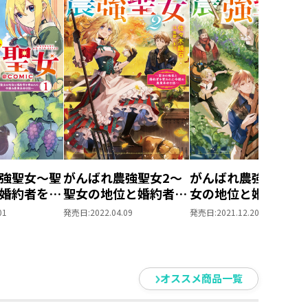
強聖女～聖
がんばれ農強聖女2～
がんばれ農強聖女～
婚約者を奪
聖女の地位と婚約者を
女の地位と婚約者を
の農業革命
奪われた令嬢の農業革
われた令嬢の農業革
01
発売日:
2022.04.09
発売日:
2021.12.20
MIC 第1巻
命日誌～
日誌～
オススメ商品一覧