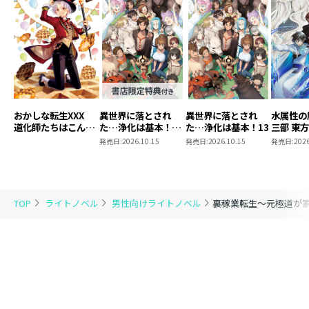
おかしな転生XXX
異世界に落とされ
異世界に落とされ
水属性の
道化師たちはこんが
た…浄化は基本！
た…浄化は基本！13
三部 東
りと
13【ピッコマ限定
発売日:
2026.10.15
発売日:
2026.10.15
発売日:
2026
SS付き】
TOP
ライトノベル
男性向けライトノベル
裏稼業転生～元極道が