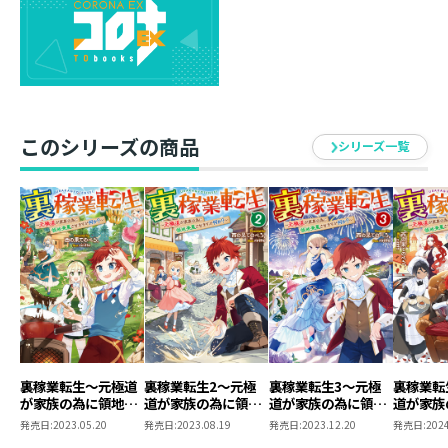
天涯孤独で生きてきた極道の男は、騎士爵家の三男・リ
ューとして異世界へ転生。今まで縁がなかった家族の愛
を一身に受けてスクスクと成長し、やがて気づいた。優
しすぎる彼らは先祖代々、ケンカは強いが稼業は弱い超
貧乏家系だということに！ これは自分が一肌脱ぐしか
ないと、未知のスキル《ゴクドー》と前世の裏稼業知識
このシリーズの商品
を活かして作ったコーヒーやチョコ、リヤカーを売りさ
シリーズ一覧
ばき、畑の改善で原料の収穫量はさらに増加、祭りで出
店した屋台は大繁盛と、次々に新たなシノギを軌道に乗
せていく。しかし、着実にシマを増やす中でゴロツキ貴
族から逆恨みされた一家には危険が迫っていて……？
心優しき元極道少年の義理と人情の領地経営ファンタジ
ー！
著者について
●西の果てのぺろ。
裏稼業転生～元極道
裏稼業転生2～元極
裏稼業転生3～元極
裏稼業転
が家族の為に領地発
道が家族の為に領地
道が家族の為に領地
道が家族
西の果て、長崎県在住。
展させますが何か？
発展させますが何
発展させますが何
発展させ
発売日:
2023.05.20
発売日:
2023.08.19
発売日:
2023.12.20
発売日:
2024
真面目で不器用、そしてポンコツを具現化している人。
～
か？～
か？～
か？～