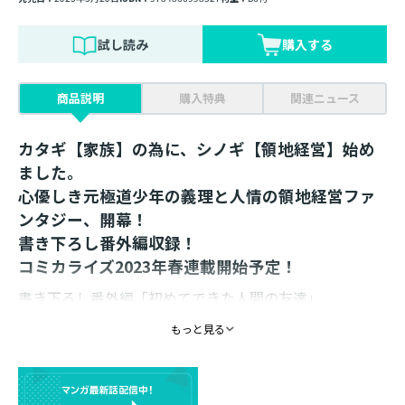
試し読み
購入する
商品説明
購入特典
関連ニュース
カタギ【家族】の為に、シノギ【領地経営】始め
ました。
心優しき元極道少年の義理と人情の領地経営ファ
ンタジー、開幕！
書き下ろし番外編収録！
コミカライズ2023年春連載開始予定！
書き下ろし番外編「初めてできた人間の友達」
もっと見る
【あらすじ】