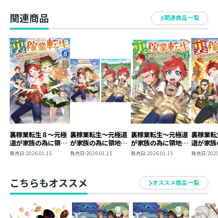
漫画とアニメが好きで、執筆以外の時はそちらの鑑賞に
時間を費やしているが、
関連商品
関連商品一覧
その割には詳しくない残念な部分がある。
裏稼業転生８～元極
裏稼業転生～元極道
裏稼業転生～元極道
裏稼業転
道が家族の為に領地
が家族の為に領地発
が家族の為に領地発
道が家族
発展させますが何
展させますが何か？
展させますが何か？
発展させ
発売日:
2026.01.15
発売日:
2026.01.15
発売日:
2026.01.15
発売日:
2025
か？～
～ 原作小説第8巻
～@COMIC 第2巻
か？～
＋コミックス第2
巻 2冊同時購入セ
こちらもオススメ
オススメ商品一覧
ット【特典SS付き】