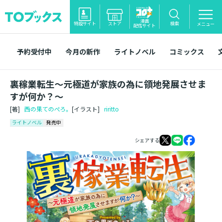
漫画
特設サイト
ストア
検索
メニュー
配信サイト
予約受付中
今月の新作
ライトノベル
コミックス
裏稼業転生～元極道が家族の為に領地発展させま
すが何か？～
[著]
西の果てのぺろ。
[イラスト]
riritto
ライトノベル
発売中
シェアする