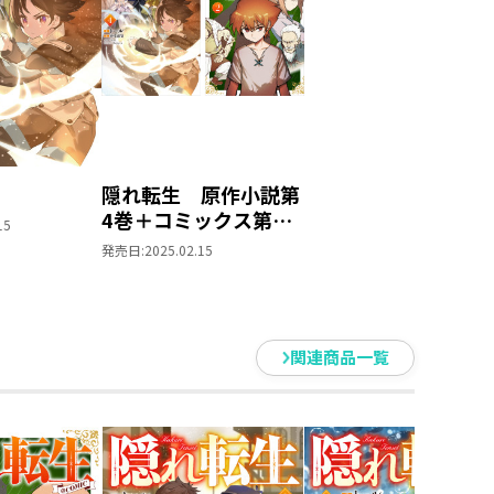
隠れ転生 原作小説第
4巻＋コミックス第2
15
巻 2冊同時購入セッ
発売日:
2025.02.15
ト【特典SS付き】
関連商品一覧