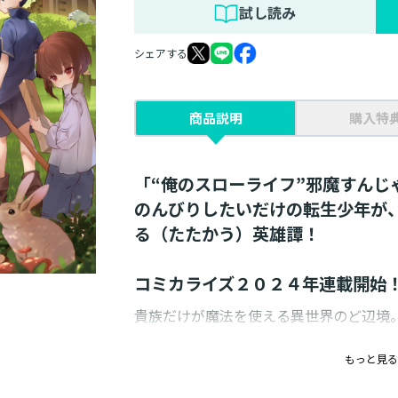
試し読み
シェアする
商品説明
購入特
「“俺のスローライフ”邪魔すんじ
のんびりしたいだけの転生少年が
る（たたかう）英雄譚！
コミカライズ２０２４年連載開始
貴族だけが魔法を使える異世界のど辺境
転生したのは村人レン（５歳）だった。 
楽しかった。 残酷天使（プリティエンジ
もっと見る
怠けたいのに、朝から晩までかくれんぼ