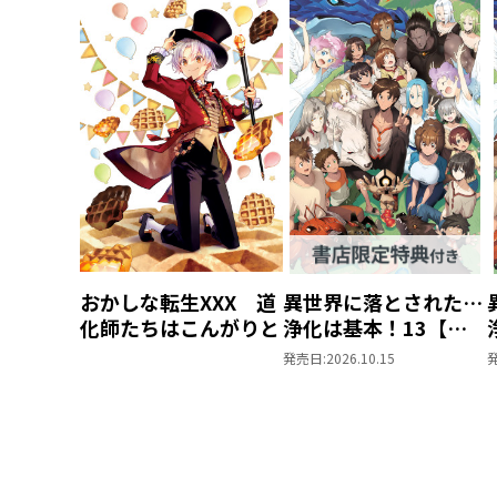
おかしな転生XXX 道
異世界に落とされた…
化師たちはこんがりと
浄化は基本！13【ピ
ッコマ限定SS付き】
発売日:
2026.10.15