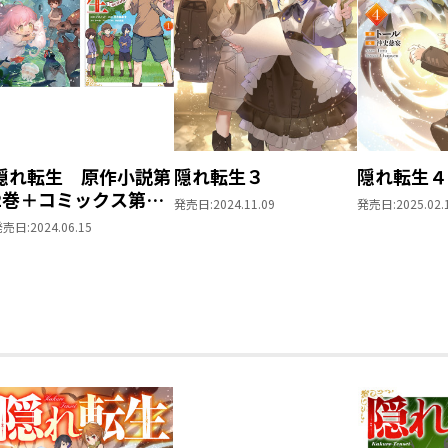
隠れ転生 原作小説第
隠れ転生３
隠れ転生４
2巻＋コミックス第1
発売日:
2024.11.09
発売日:
2025.02.
巻 2冊同時購入セッ
発売日:
2024.06.15
ト【特典SS付き】