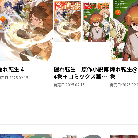
隠れ転生４
隠れ転生 原作小説第
隠れ転生@C
4巻＋コミックス第2
巻
発売日:
2025.02.15
巻 2冊同時購入セッ
発売日:
2025.02.15
発売日:
2025.02.
ト【特典SS付き】