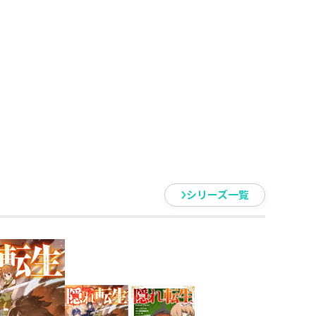
璧にこなしてしまったのだ！ い
る日、平穏だった村に突如魔物が
やる気のないレンが面倒ごとを避
ーー！ お気楽な転生少年がやれ
シリーズ一覧