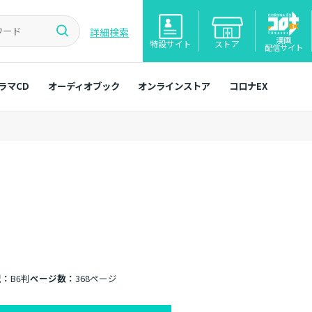
詳細検索
漫画
特設サイト
ストア
配信サイト
ラマCD
オーディオブック
オンラインストア
コロナEX
型：
B6判
ページ数：
368ページ