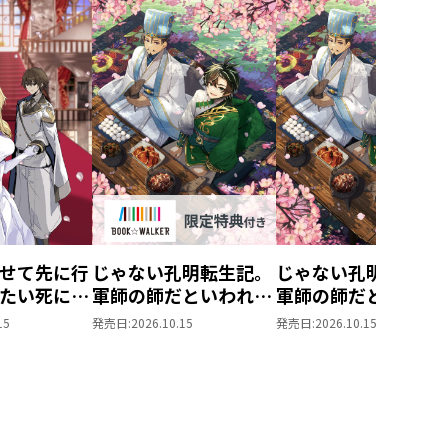
せて先に行
じゃない孔明転生記。
じゃない孔明転生記
たい死にた
軍師の師だといわれま
軍師の師だといわれ
ぬ宇宙下剋
しても
しても5
15
発売日:
2026.10.15
発売日:
2026.10.15
5【BOOK☆WALKER
限定書き下ろしSS付
き】