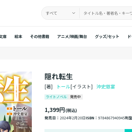
すべて
文庫
絵本
その他書籍
アニメ/映画/舞台
グッズ/セット
ド
隠れ転生
[著]
トール
[イラスト]
沖史慈宴
ライトノベル
発売中
1,399円
(税込)
発売日：
2024年2月20日
ISBN：
9784867940945
判