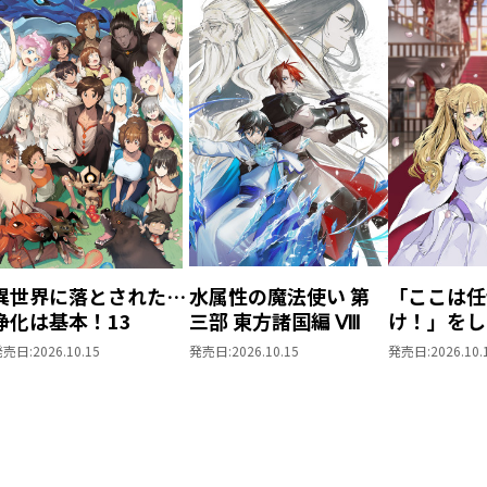
異世界に落とされた…
水属性の魔法使い 第
「ここは任
浄化は基本！13
三部 東方諸国編 Ⅷ
け！」をし
がりの望ま
発売日:
2026.10.15
発売日:
2026.10.15
発売日:
2026.10.
上6