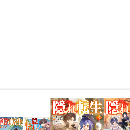
等、面倒見がいいばっかりについつい完
かんいかんと怠ける方法を考えていたあ
現れる。 問題児達が狙われた時、いつも
けるために隠していたある力を発動する
やれと子守する（国を救う）英雄譚！