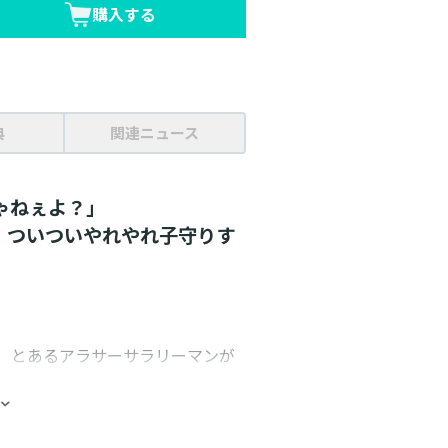
購入する
典
関連ニュース
ゃねぇよ？」
、ついついやれやれ子守りす
！
。 とあるアラサーサラリーマンが
彼にとってのんびり田舎暮らしは
ェル）達に懐かれるまでは……。
、読み聞かせ、ギャン泣きあやし