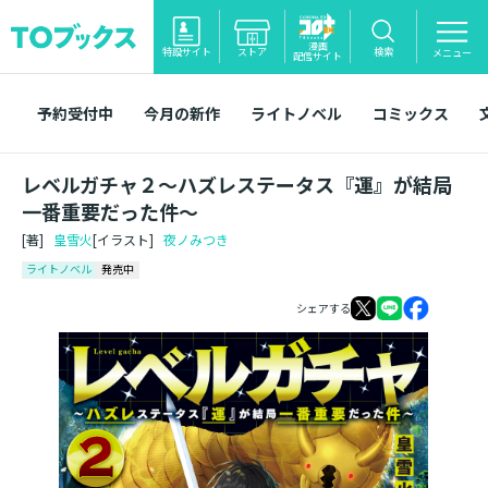
漫画
特設サイト
ストア
検索
メニュー
配信サイト
予約受付中
今月の新作
ライトノベル
コミックス
レベルガチャ２～ハズレステータス『運』が結局
一番重要だった件～
[著]
皇雪火
[イラスト]
夜ノみつき
ライトノベル
発売中
シェアする