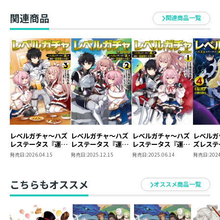
関連商品
関連商品一覧
レベルガチャ～ハズ
レベルガチャ～ハズ
レベルガチャ～ハズ
レベルガ
レステータス『運』
レステータス『運』
レステータス『運』
ズレステ
が結局一番重要だっ
が結局一番重要だっ
が結局一番重要だっ
『運』が
発売日:
2026.04.15
発売日:
2025.12.15
発売日:
2025.06.14
発売日:
2024
た件～@COMIC 第3
た件～@COMIC 第2
た件～@COMIC 第1
要だった
巻
巻
巻
こちらもオススメ
オススメ商品一覧