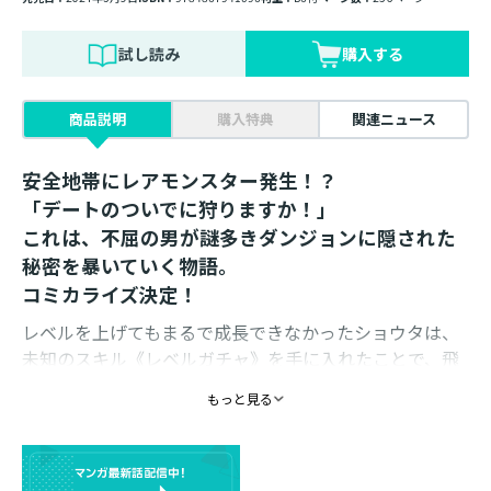
試し読み
購入する
商品説明
購入特典
関連ニュース
安全地帯にレアモンスター発生！？
「デートのついでに狩りますか！」
これは、不屈の男が謎多きダンジョンに隠された
秘密を暴いていく物語。
コミカライズ決定！
レベルを上げてもまるで成長できなかったショウタは、
未知のスキル《レベルガチャ》を手に入れたことで、飛
躍的な成長を遂げていた。たまには息抜きしようと、専
もっと見る
属受付嬢になったアキ＆マキと休日デートへ繰り出し
て、向かったのはカップル人気の高いハートダンジョ
ン！ 綺麗な景色が広がるこのダンジョンに出現するの
は弱くてキモかわいいモンスターだけで、強いモンスタ