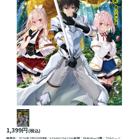
1,399円
(税込)
発売日：
2024年3月9日
ISBN：
9784867941096
判型：
B6判
ページ数：
256ページ