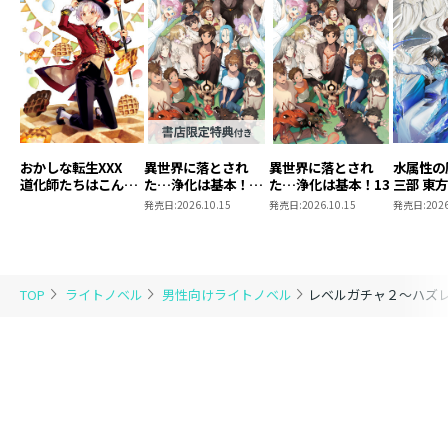
おかしな転生XXX
異世界に落とされ
異世界に落とされ
水属性の
道化師たちはこんが
た…浄化は基本！
た…浄化は基本！13
三部 東
りと
13【ピッコマ限定
発売日:
2026.10.15
発売日:
2026.10.15
発売日:
2026
SS付き】
TOP
ライトノベル
男性向けライトノベル
レベルガチャ２～ハズ