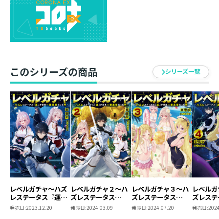
ーなんて出ない安全地帯……と思っていたのも束の間、
相変わらず探索に夢中のショウタが、いるはずのなかっ
たレアモンスターを湧かせたことで、お偉方を巻き込ん
だ騒動へと発展し――？
「デートのついでに狩りますか！」
これは、不屈の男が謎多きダンジョンに隠された秘密を
このシリーズの商品
シリーズ一覧
暴いていく物語。
レベルガチャ～ハズ
レベルガチャ２～ハ
レベルガチャ３～ハ
レベルガ
レステータス『運』
ズレステータス
ズレステータス
ズレステ
が結局一番重要だっ
『運』が結局一番重
『運』が結局一番重
『運』が
発売日:
2023.12.20
発売日:
2024.03.09
発売日:
2024.07.20
発売日:
2024
た件～
要だった件～
要だった件～
要だった