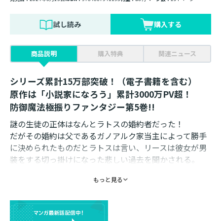
試し読み
購入する
商品説明
購入特典
関連ニュース
シリーズ累計15万部突破！（電子書籍を含む）
原作は「小説家になろう」累計3000万PV超！
防御魔法極振りファンタジー第5巻!!
謎の生徒の正体はなんとラトスの婚約者だった！
だがその婚約は父であるガノアルク家当主によって勝手
に決められたものだとラトスは言い、リースは彼女が男
装をする切っ掛けになった悲しい過去を聞かされる。
決して軽くない仲間の家庭の事情を前にどう対処すれば
もっと見る
と悩み抜くリースだが、そんな彼にラトスの婚約者のテ
リアが声を掛けてきて、自ずと拳を交えた男同士の対話
が始まるのだった……。
防御魔法極振りファンタジー第5巻!!