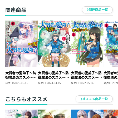
関連商品
関連商品一覧
大賢者の愛弟子～防
大賢者の愛弟子～防
大賢者の愛弟子～防
大賢者の
御魔法のススメ～
御魔法のススメ～
御魔法のススメ～
御魔法の
@COMIC 第6巻
@COMIC 第4巻
@COMIC 第3巻
@COMI
発売日:
2025.05.15
発売日:
2023.03.15
発売日:
2022.05.14
発売日:
2021
こちらもオススメ
オススメ商品一覧