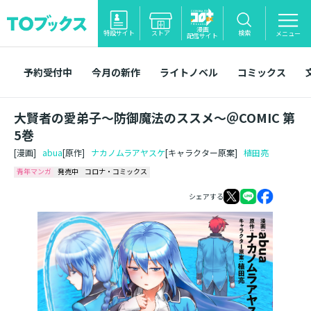
漫画
特設サイト
ストア
検索
メニュー
配信サイト
予約受付中
今月の新作
ライトノベル
コミックス
大賢者の愛弟子～防御魔法のススメ～＠COMIC 第
5巻
[漫画]
abua
[原作]
ナカノムラアヤスケ
[キャラクター原案]
植田亮
青年マンガ
発売中
コロナ・コミックス
シェアする