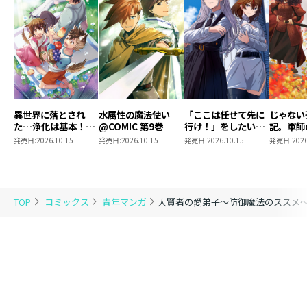
異世界に落とされ
水属性の魔法使い
「ここは任せて先に
じゃない
た…浄化は基本！
@COMIC 第9巻
行け！」をしたい死
記。軍師
@COMIC 第7巻
にたがりの望まぬ宇
われまし
発売日:
2026.10.15
発売日:
2026.10.15
発売日:
2026.10.15
発売日:
2026
宙下剋上@COMIC
@COMI
第4巻
TOP
コミックス
青年マンガ
大賢者の愛弟子～防御魔法のススメ～＠C