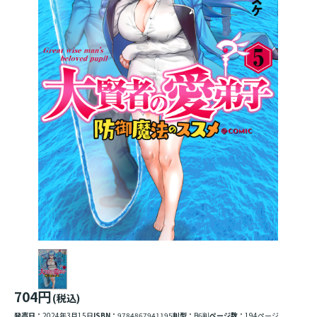
704円
(税込)
発売日：
2024年3月15日
ISBN：
9784867941195
判型：
B6判
ページ数：
194ページ