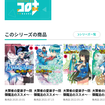
このシリーズの商品
シリーズ一覧
大賢者の愛弟子～防
大賢者の愛弟子～防
大賢者の愛弟子～防
大賢者の
御魔法のススメ～
御魔法のススメ～
御魔法のススメ～
御魔法の
@COMIC 第1巻
@COMIC 第2巻
@COMIC 第3巻
@COMI
発売日:
2020.10.01
発売日:
2021.07.15
発売日:
2022.05.14
発売日:
2023