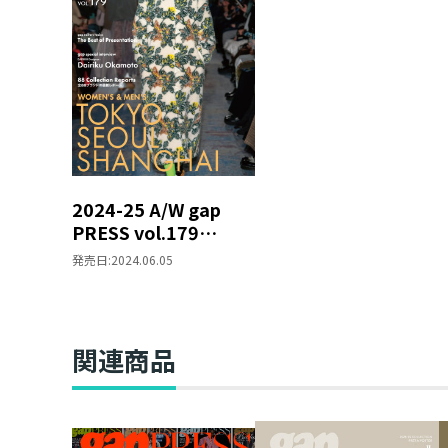
2024-25 A/W gap
PRESS vol.179
TOKYO / SEOUL /
発売日:
2024.06.05
SHANGHAI
関連商品