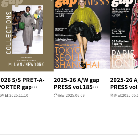
2026 S/S PRET-A-
2025-26 A/W gap
2025-26 A
PORTER gap
PRESS vol.185
PRESS vol
COLLECTIONS
TOKYO / SEOUL /
PARIS / 
発売日:
2025.11.10
発売日:
2025.06.09
発売日:
2025.05.
MILAN / NEW YORK
SHANGHAI
SPECIAL ISSUE