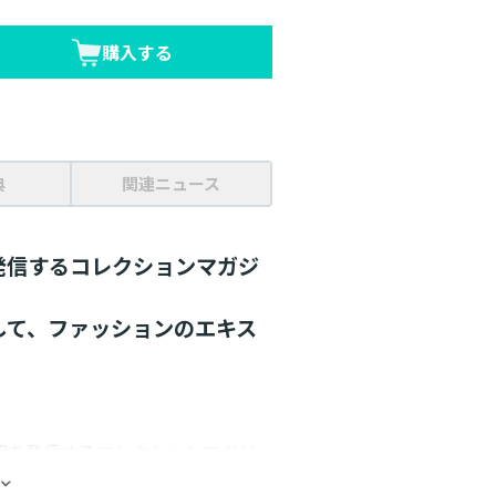
購入する
典
関連ニュース
発信するコレクションマガジ
して、ファッションのエキス
報を発信するコレクションマガジ
老舗メゾンまで、いま話題のブラン