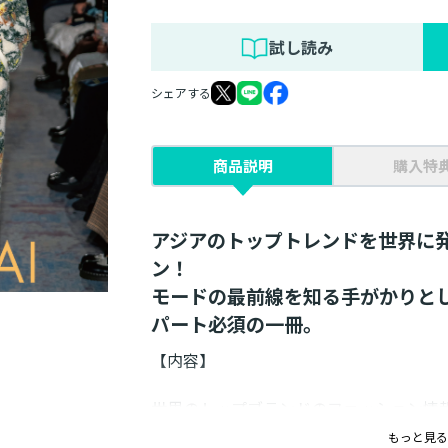
試し読み
シェアする
商品説明
購入特
アジアのトップトレンドを世界に
ン！
モードの最前線を知る手がかりと
パート必須の一冊。
【内容】
世界のトップブランドのファッション情
ン。気鋭の新進デザイナーから伝統ある
もっと見る