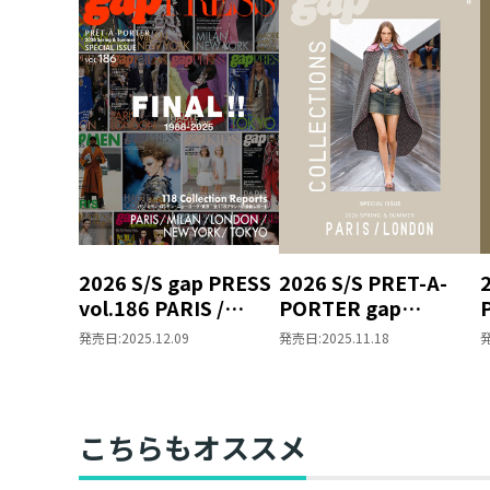
2026 S/S gap PRESS
2026 S/S PRET-A-
vol.186 PARIS /
PORTER gap
MILAN / LONDON /
COLLECTIONS
発売日:
2025.12.09
発売日:
2025.11.18
NEW YORK / TOKYO
PARIS / LONDON
SPECIAL ISSUE
SPECIAL ISSUE
こちらもオススメ