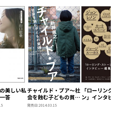
の美しい私
チャイルド・プア～社
「ローリング・スト
一答
会を蝕む子どもの貧困
ン」インタビュー選
～
集 世界を変えた40
15
発売日:
2014.03.15
人の言葉