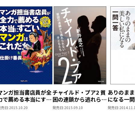
マンガ担当書店員が全
チャイルド・プア2 貧
ありのまま
力で薦める本当にすご
困の連鎖から逃れられ
になる一問
いマンガはこれだ！
ない子どもたち
発売日:
2015.10.20
発売日:
2015.09.10
発売日:
2014.11.