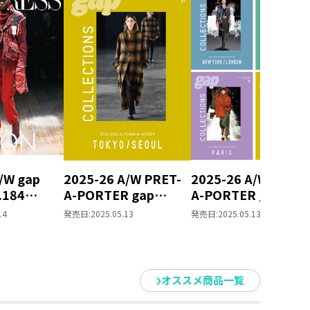
/W gap
2025-26 A/W PRET-
2025-26 A/W PRET-
.184
A-PORTER gap
A-PORTER gap
LONDON
COLLECTIONS
COLLECTIONS 4冊
14
発売日:
2025.05.13
発売日:
2025.05.13
TOKYO / SEOUL
ット
オススメ商品一覧