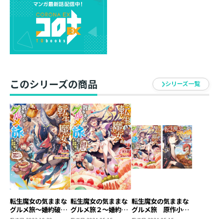
もちろんエゴイストのマリィには人命なんて興味もな
い。その心中は幻の果実を使ったスイーツただ一色の
み。
すると、砂糖のモンスターやクッキー人形、チョコレー
トの農園など、一連の事件は嫉妬の魔女マーサの仕業と
判明する。
けれども、見渡す限りの甘味に彼女のテンションは大上
このシリーズの商品
がりしてしまい……。
シリーズ一覧
一方その頃、マリィを追放した王国では、モンスター対
策のバリアを貼る妹グリージョが限界を迎えてい
て……。
甘さマシマシ！？ 美味しすぎていとおかし！
可憐で無邪気な魔女様の自由気ままな勘違いグルメアド
ベンチャー第２弾！
茨木野
２巻です。止まらないマリィの食欲、今度はデザートを
転生魔女の気ままな
転生魔女の気ままな
転生魔女の気ままな
グルメ旅～婚約破棄
グルメ旅２～婚約破
グルメ旅 原作小説
喰らい尽くします！
された落ちこぼれ令
棄された落ちこぼれ
第2巻＋コミックス