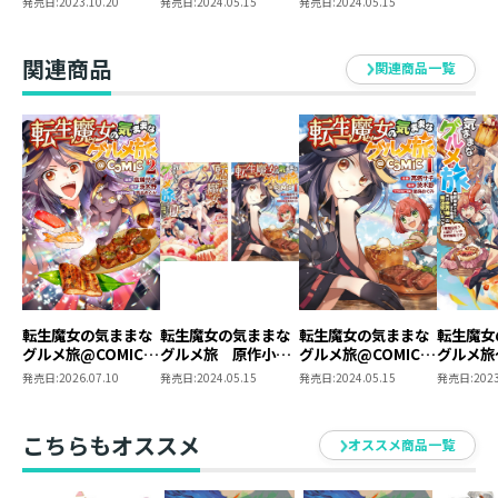
発売日:
2023.10.20
発売日:
2024.05.15
発売日:
2024.05.15
嬢、実は世界唯一の
令嬢、実は世界唯一
第1巻 2冊同時購入
魔法使いだった「魔
の魔法使いだった
セット【特典SS付
物討伐？人助け？い
「魔物討伐？人助
き】
関連商品
関連商品一覧
や食材採取です」
け？いや食材採取で
す」
転生魔女の気ままな
転生魔女の気ままな
転生魔女の気ままな
転生魔女
グルメ旅@COMIC
グルメ旅 原作小説
グルメ旅@COMIC
グルメ旅
第2巻
第2巻＋コミックス
第1巻
された落
発売日:
2026.07.10
発売日:
2024.05.15
発売日:
2024.05.15
発売日:
2023
第1巻 2冊同時購入
嬢、実は
セット【特典SS付
魔法使い
き】
物討伐？
こちらもオススメ
オススメ商品一覧
や食材採