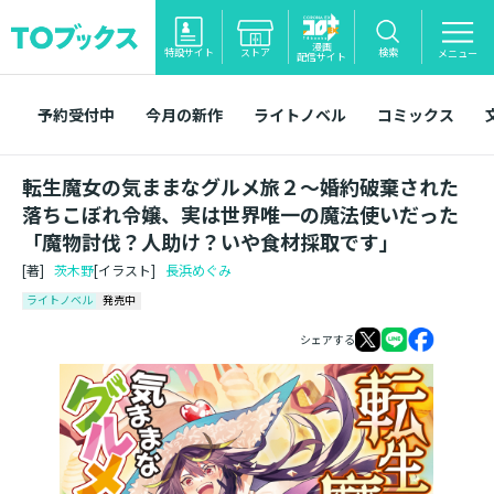
漫画
特設サイト
ストア
検索
メニュー
配信サイト
予約受付中
今月の新作
ライトノベル
コミックス
転生魔女の気ままなグルメ旅２～婚約破棄された
落ちこぼれ令嬢、実は世界唯一の魔法使いだった
「魔物討伐？人助け？いや食材採取です」
[著]
茨木野
[イラスト]
長浜めぐみ
ライトノベル
発売中
シェアする