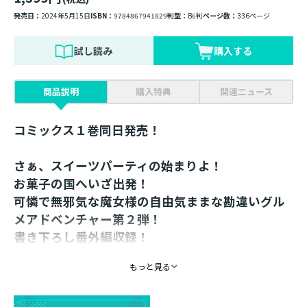
発売日：
2024年5月15日
ISBN：
9784867941829
判型：
B6判
ページ数：
336ページ
試し読み
購入する
商品説明
購入特典
関連ニュース
コミックス１巻同日発売！
さぁ、スイーツパーティの始まりよ！
お菓子の国へいざ出発！
可憐で無邪気な魔女様の自由気ままな勘違いグル
メアドベンチャー第２弾！
書き下ろし番外編収録！
世界中の美味しいご飯を求めて旅をする転生魔女マリィ
もっと見る
は、隣国のマデューカス帝国からの依頼で行方不明者の
捜索へ向かう。