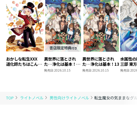
おかしな転生XXX
異世界に落とされ
異世界に落とされ
水属性の
道化師たちはこんが
た…浄化は基本！
た…浄化は基本！13
三部 東
りと
13【ピッコマ限定
発売日:
2026.10.15
発売日:
2026.10.15
発売日:
2026
SS付き】
TOP
ライトノベル
男性向けライトノベル
転生魔女の気ままなグ