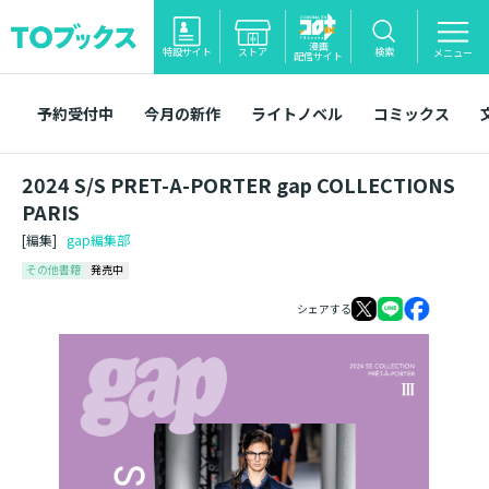
漫画
特設サイト
ストア
検索
メニュー
配信サイト
予約受付中
今月の新作
ライトノベル
コミックス
2024 S/S PRET-A-PORTER gap COLLECTIONS
PARIS
[編集]
gap編集部
その他書籍
発売中
シェアする