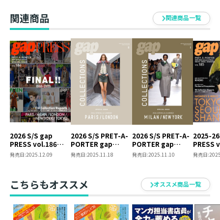
関連商品
関連商品一覧
2026 S/S gap
2026 S/S PRET-A-
2026 S/S PRET-A-
2025-26
PRESS vol.186
PORTER gap
PORTER gap
PRESS v
PARIS / MILAN /
COLLECTIONS
COLLECTIONS
TOKYO /
発売日:
2025.12.09
発売日:
2025.11.18
発売日:
2025.11.10
発売日:
2025
LONDON / NEW
PARIS / LONDON
MILAN / NEW YORK
SHANGH
YORK / TOKYO
SPECIAL ISSUE
SPECIAL ISSUE
SPECIAL ISSUE
こちらもオススメ
オススメ商品一覧