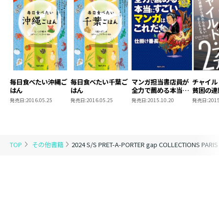
毎日食べたい沖縄ご
毎日食べたい千葉ご
マンガ担当書店員が
チャイル
はん
はん
全力で薦める本当に
貧困の連
すごいマンガはこれ
られない
発売日:
2016.05.25
発売日:
2016.05.25
発売日:
2015.10.20
発売日:
2015
だ！
TOP
その他書籍
2024 S/S PRET-A-PORTER gap COLLECTIONS PARIS