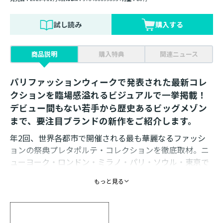
試し読み
購入する
商品説明
購入特典
関連ニュース
パリファッションウィークで発表された最新コレ
クションを臨場感溢れるビジュアルで一挙掲載！
デビュー間もない若手から歴史あるビッグメゾン
まで、要注目ブランドの新作をご紹介します。
年2回、世界各都市で開催される最も華麗なるファッシ
ョンの祭典プレタポルテ・コレクションを徹底取材。ニ
ューヨーク・ロンドン・ミラノ・パリ・ソウル・東京で
発表された注目ブランドの最新コレクションを一挙掲載
もっと見る
し、世界に発信します。驚異の情報量とクオリティの高
いビジュアルで、気鋭のクリエイターたちの感性をあま
すところなく再現！ 最先端のクリエィティビティを披露
するとともに、ブランドの軌跡やモードを知る手がかり