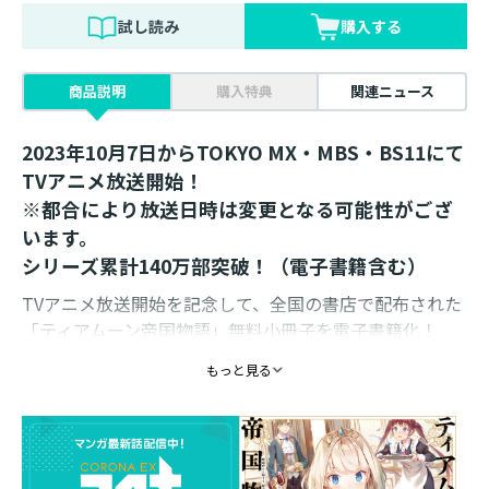
試し読み
購入する
商品説明
購入特典
関連ニュース
2023年10月7日からTOKYO MX・MBS・BS11にて
TVアニメ放送開始！
※都合により放送日時は変更となる可能性がござ
います。
シリーズ累計140万部突破！（電子書籍含む）
TVアニメ放送開始を記念して、全国の書店で配布された
「ティアムーン帝国物語」無料小冊子を電子書籍化！
TVアニメ大特集！キャラクター紹介から最新情報まで掲
もっと見る
載！
「コミカライズ第１話」「原作小説の試し読み」など、
７２ページもあります！
「１冊丸ごと、ティアムーンの雑誌があったら嬉し
い！」を意識した豪華小冊子を是非ゲットしてくださ