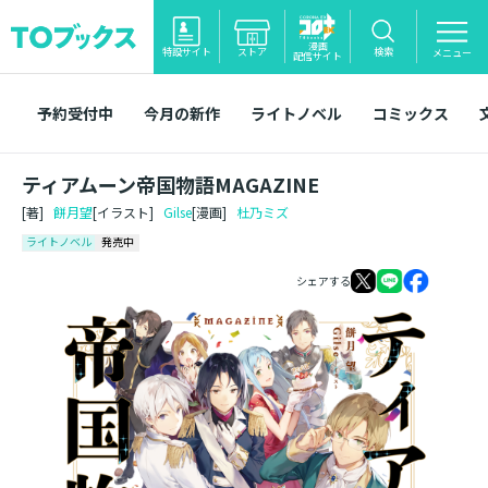
漫画
特設サイト
ストア
検索
メニュー
配信サイト
予約受付中
今月の新作
ライトノベル
コミックス
ティアムーン帝国物語MAGAZINE
[著]
餅月望
[イラスト]
Gilse
[漫画]
杜乃ミズ
ライトノベル
発売中
シェアする