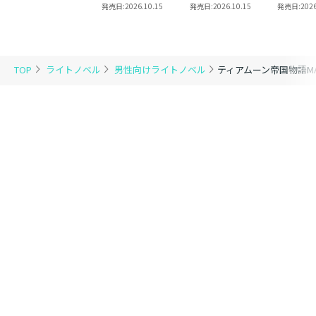
りと
13【ピッコマ限定
発売日:
2026.10.15
発売日:
2026.10.15
発売日:
2026
SS付き】
TOP
ライトノベル
男性向けライトノベル
ティアムーン帝国物語MAG