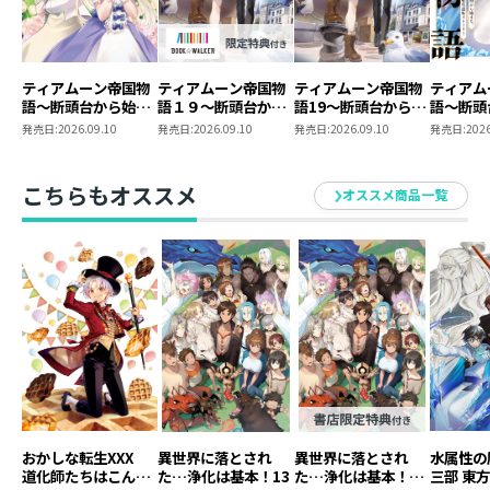
ティアムーン帝国物
ティアムーン帝国物
ティアムーン帝国物
ティアム
語～断頭台から始ま
語１９～断頭台から
語19～断頭台から始
語～断頭
る、姫の転生逆転ス
始まる、姫の転生逆
まる、姫の転生逆転
る、姫の
発売日:
2026.09.10
発売日:
2026.09.10
発売日:
2026.09.10
発売日:
2026
トーリー～@COMIC
転ストーリー～
ストーリー～
トーリー
第12巻
【BOOK☆WALKER
第11巻
限定書き下ろしSS付
こちらもオススメ
オススメ商品一覧
き】
おかしな転生XXX
異世界に落とされ
異世界に落とされ
水属性の
道化師たちはこんが
た…浄化は基本！13
た…浄化は基本！
三部 東