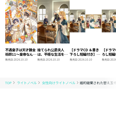
不遇皇子は天才錬金
捨てられ公爵夫人
【ドラマCD ＆書き
【ドラマ
術師11～皇帝なんて
は、平穏な生活をお
下ろし短編付き】捨
ろし短編
柄じゃないので弟妹
望みのようです5
てられ公爵夫人は、
られ公爵
発売日:
2026.10.10
発売日:
2026.10.10
発売日:
2026.10.10
発売日:
2026
を可愛がりたい～
平穏な生活をお望み
穏な生活
のようです5【著：
ようです
カレヤタミエ 直筆
サイン本】
TOP
ライトノベル
女性向けライトノベル
婚約破棄された替え玉令