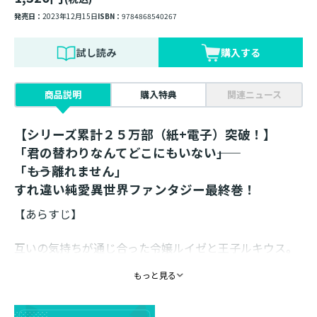
発売日：
2023年12月15日
ISBN：
9784868540267
試し読み
購入する
商品説明
購入特典
関連ニュース
【シリーズ累計２５万部（紙+電子）突破！】
「君の替わりなんてどこにもいない――」
「――もう離れません」
すれ違い純愛異世界ファンタジー最終巻！
【あらすじ】
互いの気持ちが通じ合った令嬢ルイゼと王子ルキウス。
ひと時の休暇兼婚前旅行として二人が向かった先は、
もっと見る
「イスクァイ帝国」――魔法大学がある都市だった。
密かにルイゼのためにルキウスが『魔法大学入学試験』
が受けられるサプライズを用意していたのだ！