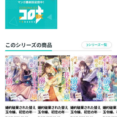
かつて妹の替え玉となり叶わなかった夢が目前にと、ル
イゼがはりきる中、破天荒な皇女アンジェリカの登場で
かき回されることに……。
憎めない愛らしさからついつい甘やかしてしまうルイ
ゼ。
だが、皇女の純粋な願いを発端に、二人は再び「古代魔
道具」を巡って、命を賭すことになり――？
このシリーズの商品
シリーズ一覧
「君の替わりなんてどこにもいない――」
「――もう離れません」
死がふたりを分かつまで離れない、純愛異世界ファンタ
ジー最終巻！
婚約破棄された替え
婚約破棄された替え
婚約破棄された替え
婚約破棄
玉令嬢、初恋の年上
玉令嬢、初恋の年上
玉令嬢、初恋の年上
玉令嬢、
王子に溺愛される
王子に溺愛される2
王子に溺愛される3
王子に溺