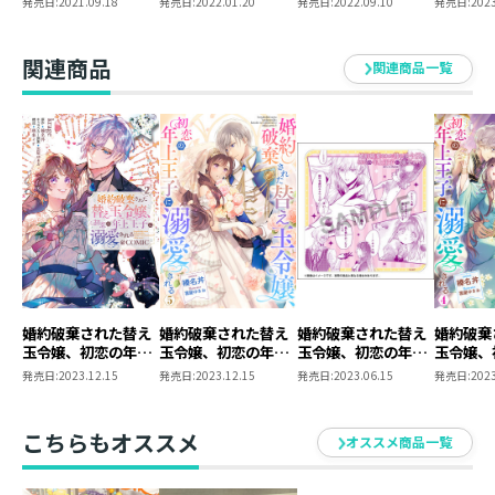
発売日:
2021.09.18
発売日:
2022.01.20
発売日:
2022.09.10
発売日:
2023
4【電子
き下ろし
関連商品
関連商品一覧
婚約破棄された替え
婚約破棄された替え
婚約破棄された替え
婚約破棄
玉令嬢、初恋の年上
玉令嬢、初恋の年上
玉令嬢、初恋の年上
玉令嬢、
王子に溺愛される
王子に溺愛される5
王子に溺愛される＠
王子に溺
発売日:
2023.12.15
発売日:
2023.12.15
発売日:
2023.06.15
発売日:
2023
@COMIC 第2巻
COMIC アクリルコ
4【電子
ースター
き下ろし
こちらもオススメ
オススメ商品一覧