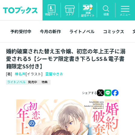
漫画
特設サイト
ストア
検索
メニュー
配信サイト
予約受付中
今月の新作
ライトノベル
コミックス
婚約破棄された替え玉令嬢、初恋の年上王子に溺
愛される5【シーモア限定書き下ろしSS＆電子書
籍限定SS付き】
[著]
榛名丼
[イラスト]
雲屋ゆきお
ライトノベル
発売中
特典
シェアする