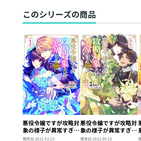
このシリーズの商品
悪役令嬢ですが攻略対
悪役令嬢ですが攻略対
象の様子が異常すぎる
象の様子が異常すぎる
@COMIC 第1巻
@COMIC 第2巻
発売日:
2021.02.15
発売日:
2021.09.15