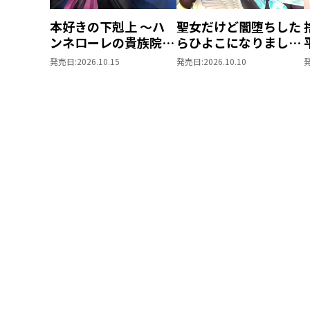
本好きの下剋上 ～ハ
聖女だけど闇堕ちした
ンネローレの貴族院五
らひよこになりまし
年生～ 「恋してみた
た！@COMIC 第4巻
発売日:
2026.10.15
発売日:
2026.10.10
いお姫様 2」