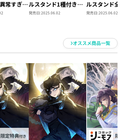
異常すぎる
ルスタンド1種付き】
ルスタンド全5種付
C まとめ買
悪役令嬢ですが攻略対
き】悪役令嬢ですが
02
発売日:
2025.06.02
発売日:
2025.06.02
象の様子が異常すぎる
略対象の様子が異常
＠COMIC第7巻（コロ
ぎる＠COMIC第7巻
ナ・コミックス）
（コロナ・コミック
ス）
オススメ商品一覧