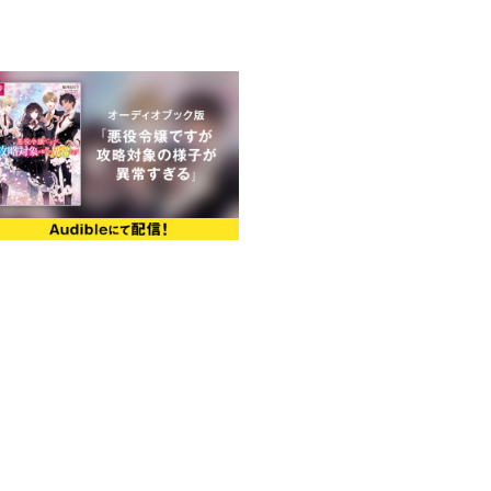
とになり、そこで同じ班になった
アリスや婚約者・レイドだった！
たフォルテ孤児院。
ロの過去をたどるも、辻褄が合わ
！
園ラブコメディー！