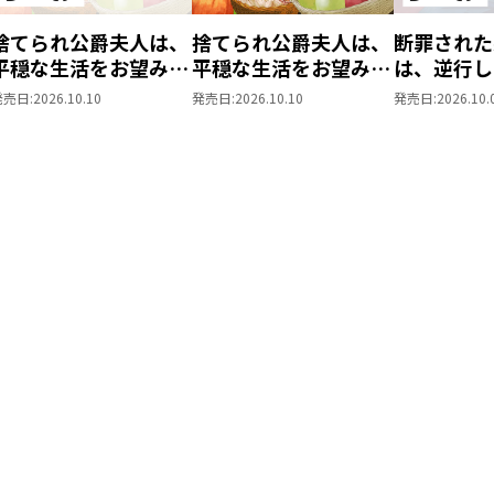
捨てられ公爵夫人は、
捨てられ公爵夫人は、
断罪された
平穏な生活をお望みの
平穏な生活をお望みの
は、逆行し
ようです@COMIC 第3
ようです@COMIC 第3
女を目指す
発売日:
2026.10.10
発売日:
2026.10.10
発売日:
2026.10.
巻【シーモア限定描き
巻
第9巻【シ
下ろしマンガ付き】
描き下ろし
き】