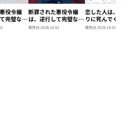
悪役令嬢
断罪された悪役令嬢
恋した人は、妹の代
て完璧な悪
は、逆行して完璧な悪
りに死んでくれと言
@COMIC
女を目指す@COMIC
た。―妹と結婚した
01
発売日:
2026.10.01
発売日:
2026.10.01
ーモア限定
第9巻
思い相手がなぜ今さ
マンガ付
私のもとに？と思っ
ら―@COMIC 第7巻
【シーモア限定描き
ろしマンガ付き】