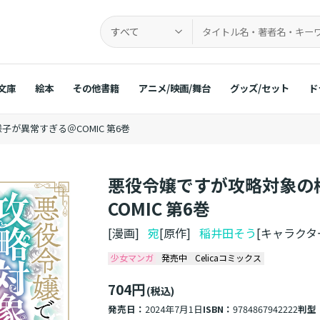
すべて
文庫
絵本
その他書籍
アニメ/映画/舞台
グッズ/セット
ド
が異常すぎる＠COMIC 第6巻
悪役令嬢ですが攻略対象の
COMIC 第6巻
[漫画]
宛
[原作]
稲井田そう
[キャラク
少女マンガ
発売中
Celicaコミックス
704円
(税込)
発売日：
2024年7月1日
ISBN：
9784867942222
判型