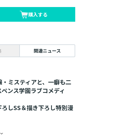
購入する
典
関連ニュース
嬢・ミスティアと、一癖も二
スペンス学園ラブコメディ
ろしSS＆描き下ろし特別漫
たミスティアは、２週間の自宅療養
。