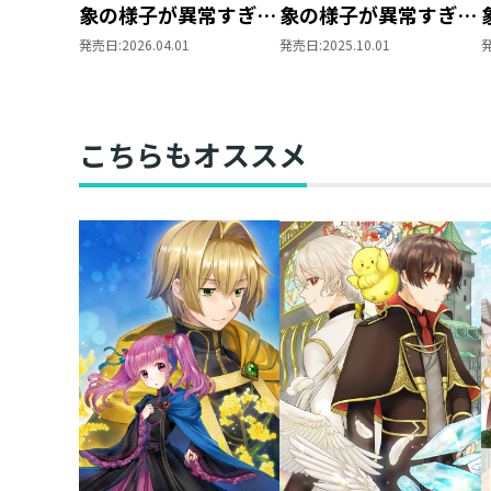
象の様子が異常すぎる
象の様子が異常すぎる
@COMIC 第8巻
8
発売日:
2026.04.01
発売日:
2025.10.01
こちらもオススメ