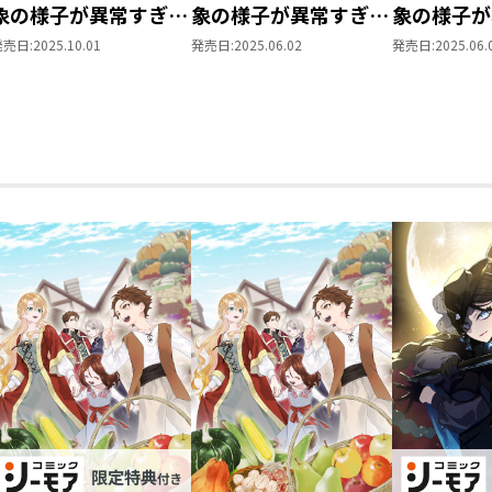
象の様子が異常すぎる
象の様子が異常すぎる
象の様子が
7
@COMIC 第7巻
＠COMI
発売日:
2025.10.01
発売日:
2025.06.02
発売日:
2025.06.
いセット