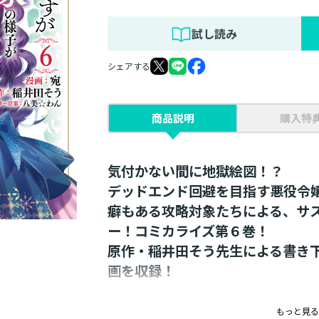
試し読み
シェアする
商品説明
購入特
気付かない間に地獄絵図！？
デッドエンド回避を目指す悪役令
癖もある攻略対象たちによる、サ
ー！コミカライズ第６巻！
原作・稲井田そう先生による書き下
画を収録！
学園内で見ず知らずの男子生徒に襲われ
もっと見る
を終えようやく登校できるようになった