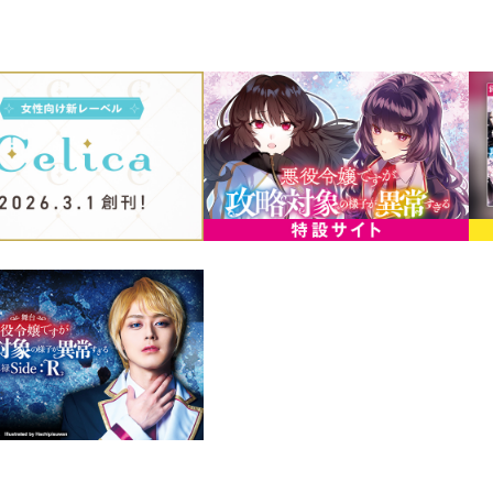
授業の一環で孤児院へ奉仕活動に赴くこ
のは本来なら接触を避けたいヒロイン・
配属先は侍女・メロがかつて暮らしてい
ミスティアは記憶を呼び起こしながらメ
ず真相を探ることに――！
勘違いの錯綜でドキドキがとまらないっ
気付かない間に地獄絵図のサスペンス学