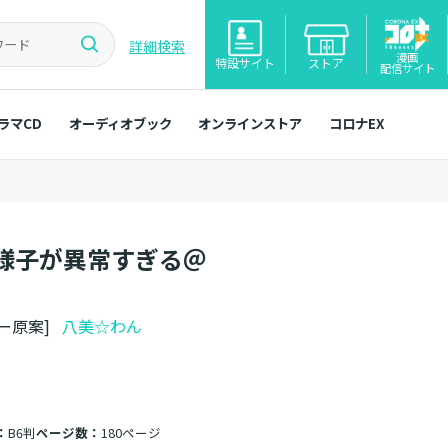
詳細検索
漫画
特設サイト
ストア
配信サイト
ラマCD
オーディオブック
オンラインストア
コロナEX
様子が異常すぎる＠
ター原案]
八美☆わん
：
B6判
ページ数：
180ページ