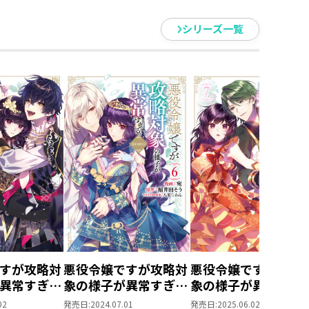
シリーズ一覧
すが攻略対
悪役令嬢ですが攻略対
悪役令嬢ですが攻略
異常すぎる
象の様子が異常すぎる
象の様子が異常すぎ
第5巻
＠COMIC 第6巻
@COMIC 第7巻
02
発売日:
2024.07.01
発売日:
2025.06.02