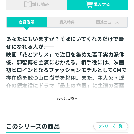
試し読み
購入する
商品説明
購入特典
関連ニュース
あなたにもいますか？そばにいてくれるだけで幸
せになれる人が――。
映画「花とアリス」で注目を集めた若手実力派俳
優、郭智博を主演にむかえる。相手役には、映画
初ヒロインとなるファッションモデルとしてCMで
存在感を放つ山口尚美を起用。また、主人公・聡
介の親友役にドラマ「最上の命医」に主演の斎藤
工、父親役にベテラン俳優の平田満、母親役には
もっと見る
烏丸せつこ等、豪華な共演陣が脇を固め、作品に
深みと心地よい安心感を与えている。
【見どころ】
このシリーズの商品
『家族X』の郭智博を主演に迎え、モデルとして活躍中
シリーズ一覧
の山口尚美をヒロインに抜てきした新感覚ラブストーリ