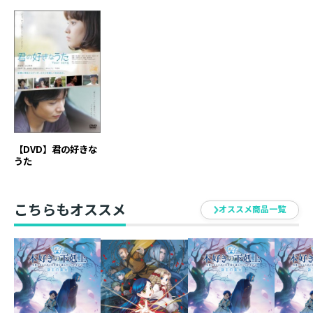
ー。男女の友情をテーマに、偶然共同生活を送ることに
なった大学時代の仲間同士のほのぼのとした毎日を切り
取る。本作で長編デビューを果たした柴山健次が監督を
務め、『小川の辺』の篠原哲雄が監修を担当。『ヘヴン
ズ ストーリー』の菜葉菜や、『十三人の刺客』の斎藤工
ら共演で描かれる物語がさわやかな感動を呼ぶ。
【ストーリー】
ある日、家具職人として働く聡介(郭智博)は、結婚を前
【DVD】君の好きな
うた
提に付き合っていた恋人(菜葉菜)に突然別れを告げられ
る。そんな折り、神戸から大学時代の友人知加子(山口尚
美)が上京してきて、2人はまるで学生時代に戻ったかの
こちらもオススメ
オススメ商品一覧
ように同居生活をスタートさせる。聡介はマイペースな
彼女に翻弄(ほんろう)されながらもそれを楽しんでいた
が……。
品番 ： TOBA0102
本編 ： 100分