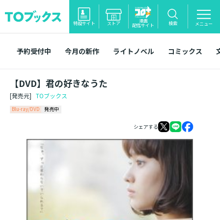
漫画
特設サイト
ストア
検索
メニュー
配信サイト
予約受付中
今月の新作
ライトノベル
コミックス
【DVD】君の好きなうた
[発売元]
TOブックス
Blu-ray/DVD
発売中
シェアする