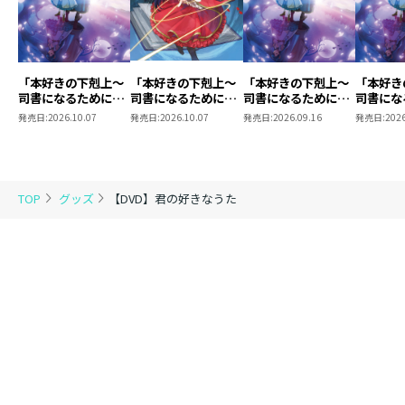
特典映像 ： 未定
出演 ： 郭智博 、山口尚美、斉藤陽一
郎、菜葉菜、
斎藤工、烏丸せつこ、平田満、
「本好きの下剋上～
「本好きの下剋上～
「本好きの下剋上～
「本好き
寉岡瑞希、加治木均、
司書になるためには
司書になるためには
司書になるためには
司書にな
玄覺悠子、松永京子 他
手段を選んでいられ
手段を選んでいられ
手段を選んでいられ
手段を選
発売日:
2026.10.07
発売日:
2026.10.07
発売日:
2026.09.16
発売日:
2026
ません～ 領主の養
ません～ 領主の養
ません～ 領主の養
ません～
監督 ： 柴山健次
女」DVD Vol.8
女」Blu-ray BOXⅡ
女」DVD Vol.7
女」DVD 
脚本 ： 柴山健次、鹿目けい子
音楽 ： 玉城ちはる
監修 ： 篠原哲雄
TOP
グッズ
【DVD】君の好きなうた
企画・プロデュース ： 引瀬謙二
プロデューサー ： 浅野博貴
製作 ： 「君の好きなうた」製作委員会
／エーアワーズ
制作 ： ティーアーテイスト／ガゼボフ
ィルム
製作支援 ： 「君の好きなうた」製作支援の
会
公式サイト ：
http://www.kimisuki.jp/